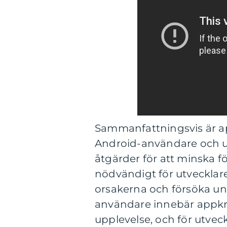
Sammanfattningsvis är ap
Android-användare och utv
åtgärder för att minska f
nödvändigt för utvecklar
orsakerna och försöka und
användare innebär appkra
upplevelse, och för utve