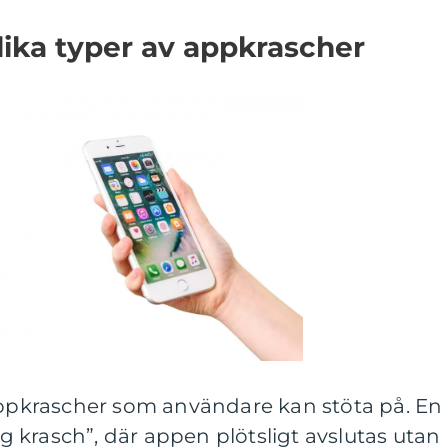
lika typer av appkrascher
 appkrascher som användare kan stöta på. En
lig krasch”, där appen plötsligt avslutas utan