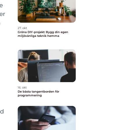
e
er
m
27. okt
Gröna DIY-projekt: Bygg din egen
miljövänliga teknik hemma
16. okt
De bästa tangentborden för
programmering
ld