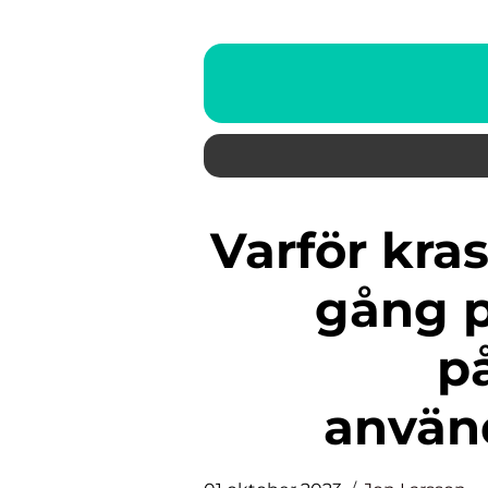
Varför kraschar Android-appar
gång p
p
använ