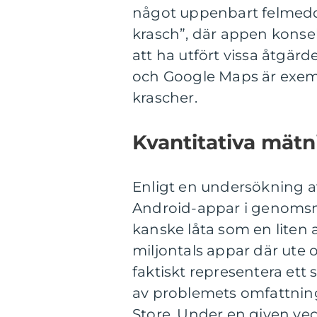
något uppenbart felmed
krasch”, där appen konsekv
att ha utfört vissa åtgä
och Google Maps är exemp
krascher.
Kvantitativa mätn
Enligt en undersökning a
Android-appar i genomsn
kanske låta som en liten 
miljontals appar där ute
faktiskt representera ett s
av problemets omfattning k
Store. Under en given ve