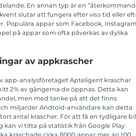
delande. En annan typ är en ”återkommand
ent slutar att fungera efter viss tid eller eft
rder. Populära appar som Facebook, Instagra
el på appar som ofta påverkas av dylika
ingar av appkrascher
v app-analysföretaget Apteligent kraschar
itt 2% av gångerna de öppnas. Detta kan
andel, men med tanke på att det finns
 och miljarder Android-användare kan detta
tort antal krascher. För att få en tydligare bi
an vi titta på statistik från Google Play
cka kraschade cirka 8000 appar mer än 100