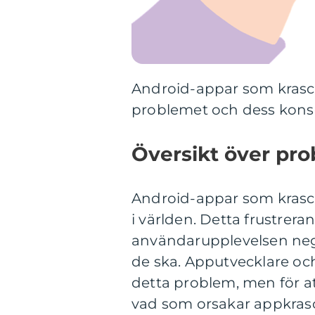
Android-appar som krasc
problemet och dess kons
Översikt över pr
Android-appar som krasch
i världen. Detta frustre
användarupplevelsen negat
de ska. Apputvecklare oc
detta problem, men för att
vad som orsakar appkras