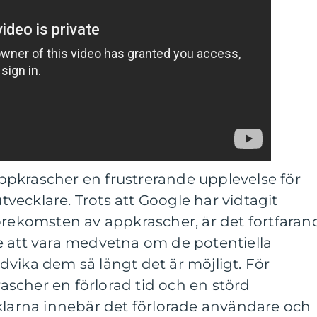
pkrascher en frustrerande upplevelse för
ecklare. Trots att Google har vidtagit
örekomsten av appkrascher, är det fortfaran
e att vara medvetna om de potentiella
vika dem så långt det är möjligt. För
scher en förlorad tid och en störd
cklarna innebär det förlorade användare och