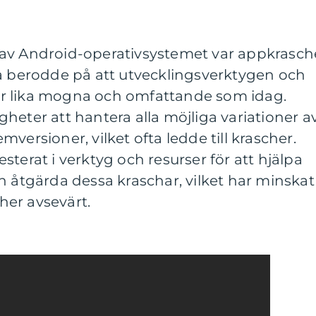
av Android-operativsystemet var appkrasch
ta berodde på att utvecklingsverktygen och
r lika mogna och omfattande som idag.
heter att hantera alla möjliga variationer a
versioner, vilket ofta ledde till krascher.
terat i verktyg och resurser för att hjälpa
h åtgärda dessa kraschar, vilket har minskat
er avsevärt.