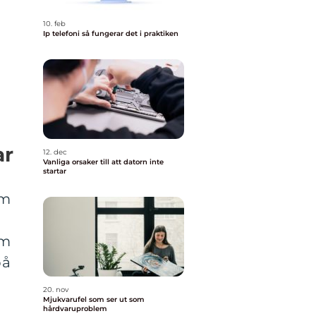
10. feb
Ip telefoni så fungerar det i praktiken
ar
12. dec
Vanliga orsaker till att datorn inte
startar
om
om
på
20. nov
Mjukvarufel som ser ut som
hårdvaruproblem