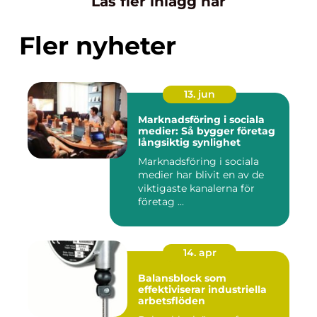
Läs fler inlägg här
Fler nyheter
13. jun
Marknadsföring i sociala
medier: Så bygger företag
långsiktig synlighet
Marknadsföring i sociala
medier har blivit en av de
viktigaste kanalerna för
företag ...
14. apr
Balansblock som
effektiviserar industriella
arbetsflöden