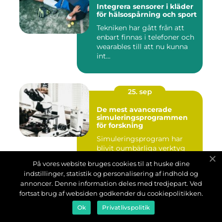
Integrera sensorer i kläder
för hälsospårning och sport
Tekniken har gått från att
enbart finnas i telefoner och
wearables till att nu kunna
int...
25. sep
De mest avancerade
simuleringsprogrammen
för forskning
Simuleringsprogram har
blivit oumbärliga verktyg
inom modern forskning. De
På vores website bruges cookies til at huske dine
gör det mö...
indstillinger, statistik og personalisering af indhold og
annoncer. Denne information deles med tredjepart. Ved
fortsat brug af websiden godkender du cookiepolitikken.
23. sep
Ok
Privatlivspolitik
AI i drömmarnas värld: Kan