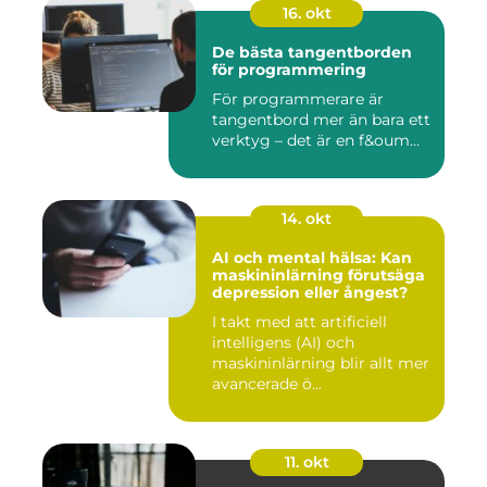
16. okt
De bästa tangentborden
för programmering
För programmerare är
tangentbord mer än bara ett
verktyg – det är en f&oum...
14. okt
AI och mental hälsa: Kan
maskininlärning förutsäga
depression eller ångest?
I takt med att artificiell
intelligens (AI) och
maskininlärning blir allt mer
avancerade ö...
11. okt