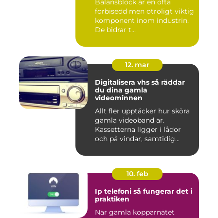
Balansblock är en ofta
förbisedd men otroligt viktig
komponent inom industrin.
De bidrar t...
12. mar
Digitalisera vhs så räddar
du dina gamla
videominnen
Allt fler upptäcker hur sköra
gamla videoband är.
Kassetterna ligger i lådor
och på vindar, samtidig...
10. feb
Ip telefoni så fungerar det i
praktiken
När gamla kopparnätet