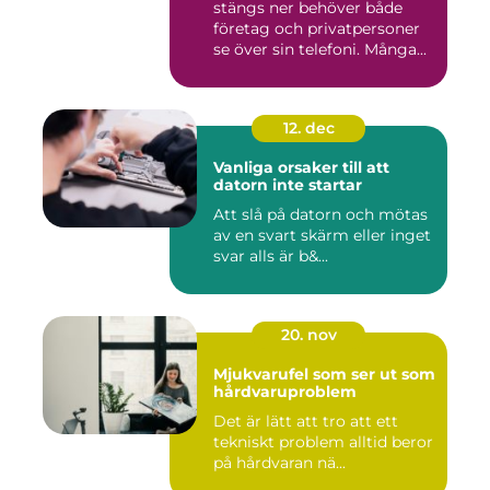
stängs ner behöver både
företag och privatpersoner
se över sin telefoni. Många...
12. dec
Vanliga orsaker till att
datorn inte startar
Att slå på datorn och mötas
av en svart skärm eller inget
svar alls är b&...
20. nov
Mjukvarufel som ser ut som
hårdvaruproblem
Det är lätt att tro att ett
tekniskt problem alltid beror
på hårdvaran nä...