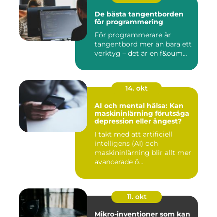
De bästa tangentborden
för programmering
För programmerare är
tangentbord mer än bara ett
verktyg – det är en f&oum...
14. okt
AI och mental hälsa: Kan
maskininlärning förutsäga
depression eller ångest?
I takt med att artificiell
intelligens (AI) och
maskininlärning blir allt mer
avancerade ö...
11. okt
Mikro-inventioner som kan