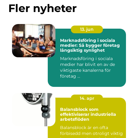
Fler nyheter
13. jun
Marknadsföring i sociala
medier: Så bygger företag
långsiktig synlighet
Marknadsföring i sociala
medier har blivit en av de
viktigaste kanalerna för
företag ...
14. apr
Balansblock som
effektiviserar industriella
arbetsflöden
Balansblock är en ofta
förbisedd men otroligt viktig