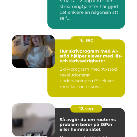
Smarta TV-apparater och
streamingtjänster har gjort
det enklare än någonsin att
se f...
16. sep
Hur skrivprogram med AI-
stöd hjälper elever med läs-
och skrivsvårigheter
Skrivprogram med AI-stöd
revolutionerar
undervisningen för elever
med läs- och skrivs...
12. sep
Så avgör du om routerns
problem beror på ISP:n
eller hemmanätet