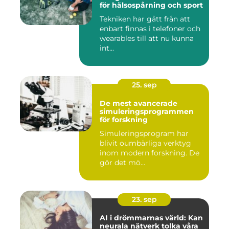
för hälsospårning och sport
Tekniken har gått från att
enbart finnas i telefoner och
wearables till att nu kunna
int...
25. sep
De mest avancerade
simuleringsprogrammen
för forskning
Simuleringsprogram har
blivit oumbärliga verktyg
inom modern forskning. De
gör det mö...
23. sep
AI i drömmarnas värld: Kan
neurala nätverk tolka våra