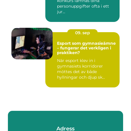
konkurs lämnas dina
personuppgifter ofta i ett
jur...
09. sep
Esport som gymnasieämne
– fungerar det verkligen i
praktiken?
När esport klev in i
gymnasiets korridorer
möttes det av både
hyllningar och djup sk...
Adress