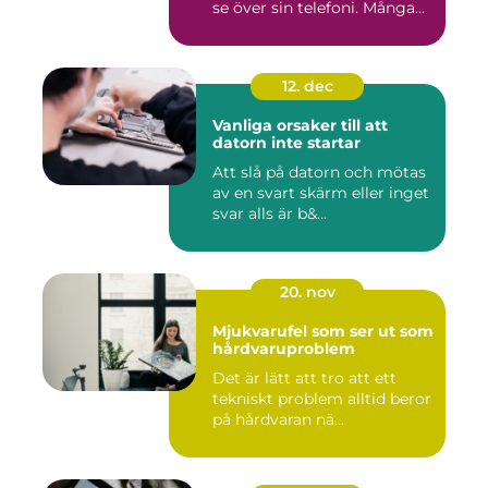
se över sin telefoni. Många...
12. dec
Vanliga orsaker till att
datorn inte startar
Att slå på datorn och mötas
av en svart skärm eller inget
svar alls är b&...
20. nov
Mjukvarufel som ser ut som
hårdvaruproblem
Det är lätt att tro att ett
tekniskt problem alltid beror
på hårdvaran nä...