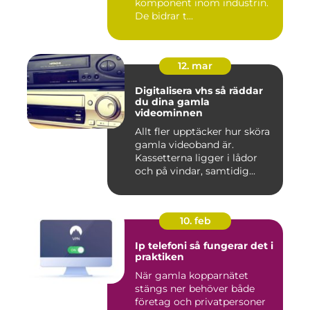
komponent inom industrin.
De bidrar t...
12. mar
Digitalisera vhs så räddar
du dina gamla
videominnen
Allt fler upptäcker hur sköra
gamla videoband är.
Kassetterna ligger i lådor
och på vindar, samtidig...
10. feb
Ip telefoni så fungerar det i
praktiken
När gamla kopparnätet
stängs ner behöver både
företag och privatpersoner