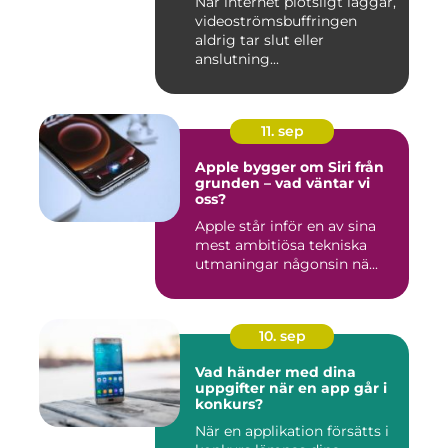
När internet plötsligt laggar,
videoströmsbuffringen
aldrig tar slut eller
anslutning...
11. sep
Apple bygger om Siri från
grunden – vad väntar vi
oss?
Apple står inför en av sina
mest ambitiösa tekniska
utmaningar någonsin nä...
10. sep
Vad händer med dina
uppgifter när en app går i
konkurs?
När en applikation försätts i