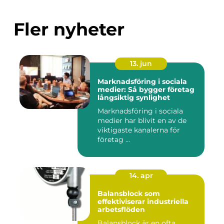
Fler nyheter
13. jun
Marknadsföring i sociala
medier: Så bygger företag
långsiktig synlighet
Marknadsföring i sociala
medier har blivit en av de
viktigaste kanalerna för
företag ...
14. apr
Balansblock som
effektiviserar industriella
arbetsflöden
Balansblock är en ofta