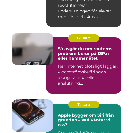
revolutionerar
undervisningen för elever
med läs- och skrivs...
12. sep
Så avgör du om routerns
problem beror på ISP:n
eller hemmanätet
När internet plötsligt laggar,
videoströmsbuffringen
aldrig tar slut eller
anslutning...
11. sep
Apple bygger om Siri från
grunden – vad väntar vi
oss?
Apple står inför en av sina