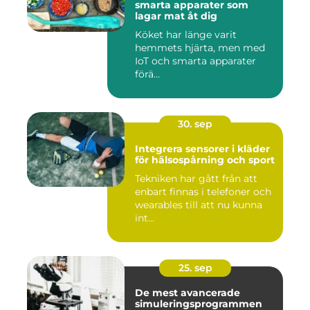
smarta apparater som
lagar mat åt dig
Köket har länge varit
hemmets hjärta, men med
IoT och smarta apparater
förä...
30. sep
Integrera sensorer i kläder
för hälsospårning och sport
Tekniken har gått från att
enbart finnas i telefoner och
wearables till att nu kunna
int...
25. sep
De mest avancerade
simuleringsprogrammen