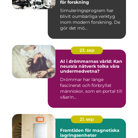
för forskning
Simuleringsprogram har
blivit oumbärliga verktyg
inom modern forskning. De
gör det mö...
23. sep
AI i drömmarnas värld: Kan
neurala nätverk tolka våra
undermedvetna?
Drömmar har länge
fascinerat och förbryllat
människor, som en portal till
v&arin...
21. sep
Framtiden för magnetiska
lagringsenheter