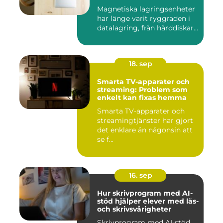
Magnetiska lagringsenheter
har länge varit ryggraden i
datalagring, från hårddiskar...
18. sep
Smarta TV-apparater och
streaming: Problem som
enkelt kan fixas hemma
Smarta TV-apparater och
streamingtjänster har gjort
det enklare än någonsin att
se f...
16. sep
Hur skrivprogram med AI-
stöd hjälper elever med läs-
och skrivsvårigheter
Skrivprogram med AI-stöd