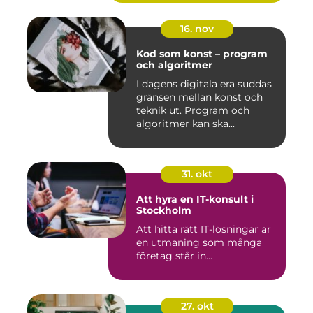
16. nov
Kod som konst – program
och algoritmer
I dagens digitala era suddas
gränsen mellan konst och
teknik ut. Program och
algoritmer kan ska...
31. okt
Att hyra en IT-konsult i
Stockholm
Att hitta rätt IT-lösningar är
en utmaning som många
företag står in...
27. okt