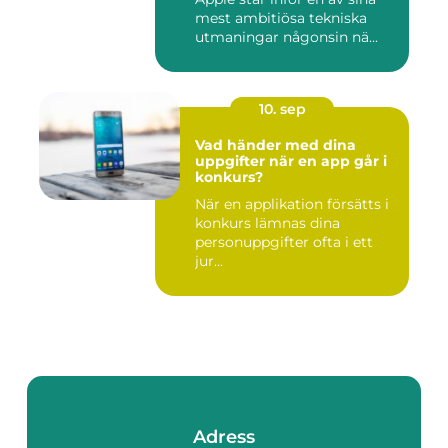
mest ambitiösa tekniska
utmaningar någonsin nä...
10. sep
Vad händer med dina
uppgifter när en app går i
konkurs?
När en applikation försätts i
konkurs lämnas dina
personuppgifter ofta i ett
jur...
Adress