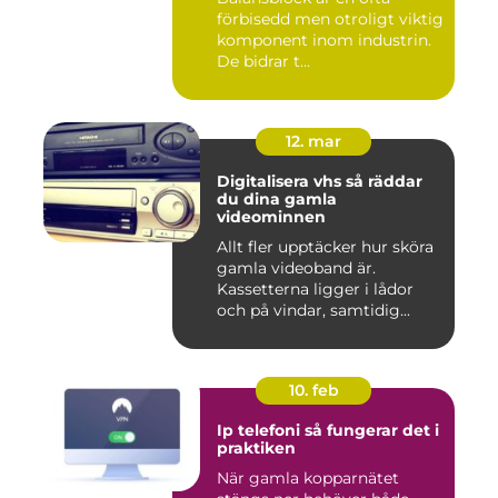
förbisedd men otroligt viktig
komponent inom industrin.
De bidrar t...
12. mar
Digitalisera vhs så räddar
du dina gamla
videominnen
Allt fler upptäcker hur sköra
gamla videoband är.
Kassetterna ligger i lådor
och på vindar, samtidig...
10. feb
Ip telefoni så fungerar det i
praktiken
När gamla kopparnätet