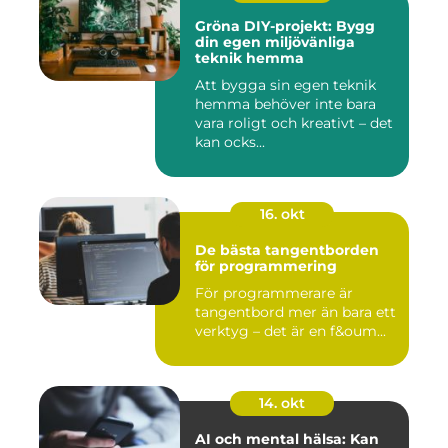
Gröna DIY-projekt: Bygg
din egen miljövänliga
teknik hemma
Att bygga sin egen teknik
hemma behöver inte bara
vara roligt och kreativt – det
kan ocks...
16. okt
De bästa tangentborden
för programmering
För programmerare är
tangentbord mer än bara ett
verktyg – det är en f&oum...
14. okt
AI och mental hälsa: Kan