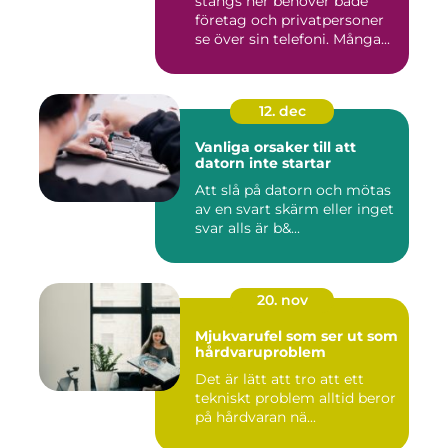
stängs ner behöver både
företag och privatpersoner
se över sin telefoni. Många...
12. dec
Vanliga orsaker till att
datorn inte startar
Att slå på datorn och mötas
av en svart skärm eller inget
svar alls är b&...
20. nov
Mjukvarufel som ser ut som
hårdvaruproblem
Det är lätt att tro att ett
tekniskt problem alltid beror
på hårdvaran nä...