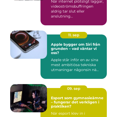
När internet plötsligt laggar,
videoströmsbuffringen
aldrig tar slut eller
anslutning...
11. sep
Apple bygger om Siri från
grunden – vad väntar vi
oss?
Apple står inför en av sina
mest ambitiösa tekniska
utmaningar någonsin nä...
09. sep
Esport som gymnasieämne
– fungerar det verkligen i
praktiken?
När esport klev in i