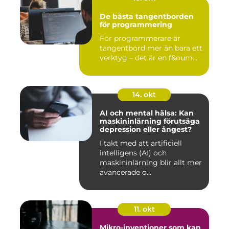
De bästa tangentborden
för programmering
För programmerare är
tangentbord mer än bara ett
verktyg – det är en f&oum...
14. okt
AI och mental hälsa: Kan
maskininlärning förutsäga
depression eller ångest?
I takt med att artificiell
intelligens (AI) och
maskininlärning blir allt mer
avancerade ö...
11. okt
Mikro-inventioner som kan