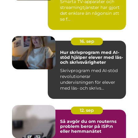
Smarta TV-apparater och
streamingtjänster har gjort
det enklare än någonsin att
se f...
16. sep
Hur skrivprogram med AI-
stöd hjälper elever med läs-
och skrivsvårigheter
Skrivprogram med AI-stöd
revolutionerar
undervisningen för elever
med läs- och skrivs...
12. sep
Så avgör du om routerns
problem beror på ISP:n
eller hemmanätet