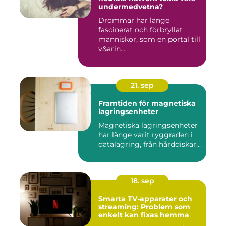
undermedvetna?
Drömmar har länge
fascinerat och förbryllat
människor, som en portal till
v&arin...
21. sep
Framtiden för magnetiska
lagringsenheter
Magnetiska lagringsenheter
har länge varit ryggraden i
datalagring, från hårddiskar...
18. sep
Smarta TV-apparater och
streaming: Problem som
enkelt kan fixas hemma