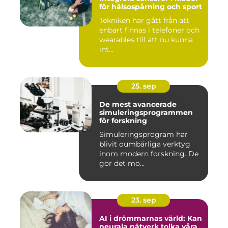
för hälsospårning och sport
Tekniken har gått från att
enbart finnas i telefoner och
wearables till att nu kunna
int...
25. sep
De mest avancerade
simuleringsprogrammen
för forskning
Simuleringsprogram har
blivit oumbärliga verktyg
inom modern forskning. De
gör det mö...
23. sep
AI i drömmarnas värld: Kan
neurala nätverk tolka våra