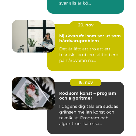
svar alls är b&...
20. nov
Mjukvarufel som ser ut som
hårdvaruproblem
Det är lätt att tro att ett
tekniskt problem alltid beror
på hårdvaran nä...
16. nov
Kod som konst – program
och algoritmer
I dagens digitala era suddas
gränsen mellan konst och
teknik ut. Program och
algoritmer kan ska...