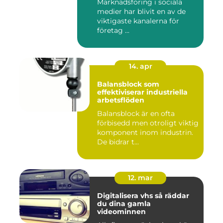
Marknadsföring i sociala
medier har blivit en av de
viktigaste kanalerna för
företag ...
14. apr
Balansblock som
effektiviserar industriella
arbetsflöden
Balansblock är en ofta
förbisedd men otroligt viktig
komponent inom industrin.
De bidrar t...
12. mar
Digitalisera vhs så räddar
du dina gamla
videominnen