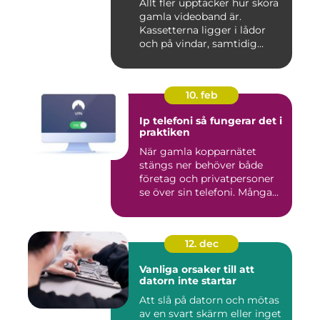
Allt fler upptäcker hur sköra
gamla videoband är.
Kassetterna ligger i lådor
och på vindar, samtidig...
10. feb
Ip telefoni så fungerar det i
praktiken
När gamla kopparnätet
stängs ner behöver både
företag och privatpersoner
se över sin telefoni. Många...
12. dec
Vanliga orsaker till att
datorn inte startar
Att slå på datorn och mötas
av en svart skärm eller inget