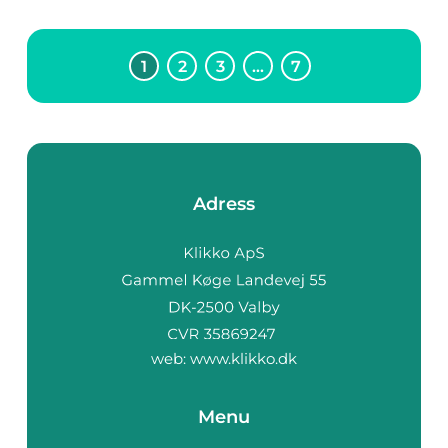
1
2
3
…
7
Adress
web:
www.klikko.dk
Menu