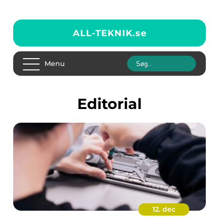
ALL-TEKNIK.
se
Menu
editorial
12. dec