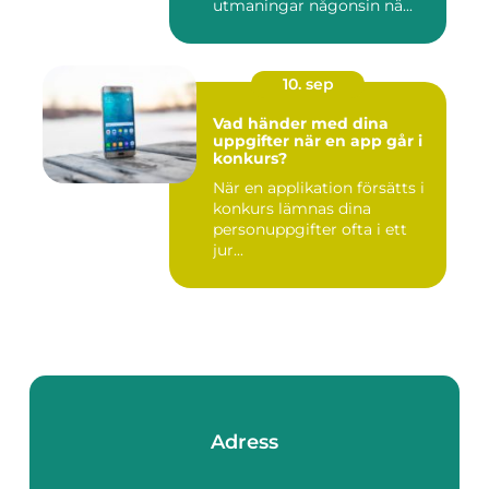
utmaningar någonsin nä...
10. sep
Vad händer med dina
uppgifter när en app går i
konkurs?
När en applikation försätts i
konkurs lämnas dina
personuppgifter ofta i ett
jur...
Adress