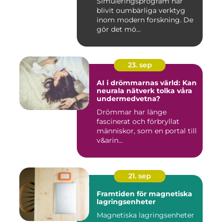
Simuleringsprogram har
blivit oumbärliga verktyg
inom modern forskning. De
gör det mö...
23. sep
AI i drömmarnas värld: Kan
neurala nätverk tolka våra
undermedvetna?
Drömmar har länge
fascinerat och förbryllat
människor, som en portal till
v&arin...
21. sep
Framtiden för magnetiska
lagringsenheter
Magnetiska lagringsenheter