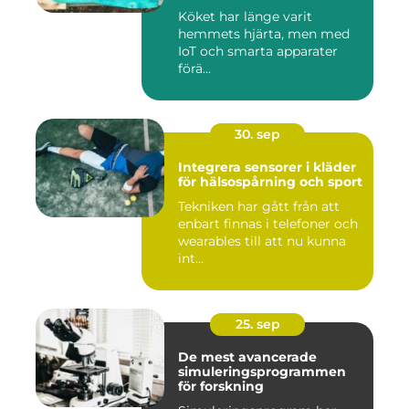
Köket har länge varit
hemmets hjärta, men med
IoT och smarta apparater
förä...
30. sep
Integrera sensorer i kläder
för hälsospårning och sport
Tekniken har gått från att
enbart finnas i telefoner och
wearables till att nu kunna
int...
25. sep
De mest avancerade
simuleringsprogrammen
för forskning