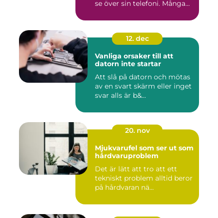
se över sin telefoni. Många...
12. dec
Vanliga orsaker till att
datorn inte startar
Att slå på datorn och mötas
av en svart skärm eller inget
svar alls är b&...
20. nov
Mjukvarufel som ser ut som
hårdvaruproblem
Det är lätt att tro att ett
tekniskt problem alltid beror
på hårdvaran nä...