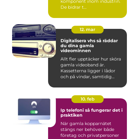
komponent inom industrin.
De bidrar t...
12. mar
Digitalisera vhs så räddar
du dina gamla
videominnen
Allt fler upptäcker hur sköra
gamla videoband är.
Kassetterna ligger i lådor
och på vindar, samtidig...
10. feb
Ip telefoni så fungerar det i
praktiken
När gamla kopparnätet
stängs ner behöver både
företag och privatpersoner