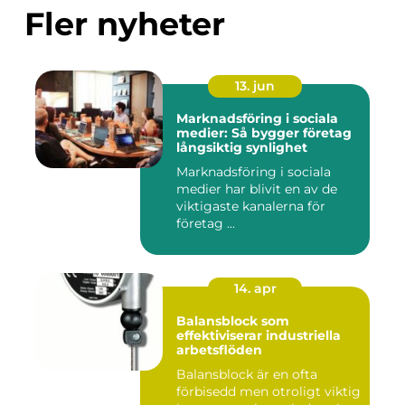
Fler nyheter
13. jun
Marknadsföring i sociala
medier: Så bygger företag
långsiktig synlighet
Marknadsföring i sociala
medier har blivit en av de
viktigaste kanalerna för
företag ...
14. apr
Balansblock som
effektiviserar industriella
arbetsflöden
Balansblock är en ofta
förbisedd men otroligt viktig