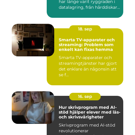
har länge varit ryggraden i
datalagring, från hårddiskar...
18. sep
Smarta TV-apparater och
streaming: Problem som
enkelt kan fixas hemma
Smarta TV-apparater och
streamingtjänster har gjort
det enklare än någonsin att
se f...
16. sep
Hur skrivprogram med AI-
stöd hjälper elever med läs-
och skrivsvårigheter
Skrivprogram med AI-stöd
revolutionerar