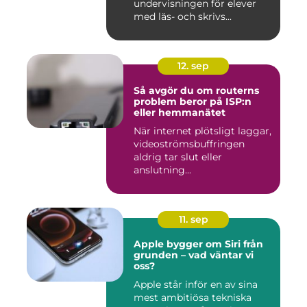
undervisningen för elever
med läs- och skrivs...
12. sep
Så avgör du om routerns
problem beror på ISP:n
eller hemmanätet
När internet plötsligt laggar,
videoströmsbuffringen
aldrig tar slut eller
anslutning...
11. sep
Apple bygger om Siri från
grunden – vad väntar vi
oss?
Apple står inför en av sina
mest ambitiösa tekniska