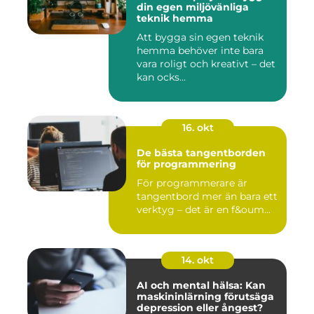
din egen miljövänliga
teknik hemma
Att bygga sin egen teknik
hemma behöver inte bara
vara roligt och kreativt – det
kan ocks...
16. okt
De bästa tangentborden
för programmering
För programmerare är
tangentbord mer än bara ett
verktyg – det är en f&oum...
14. okt
AI och mental hälsa: Kan
maskininlärning förutsäga
depression eller ångest?