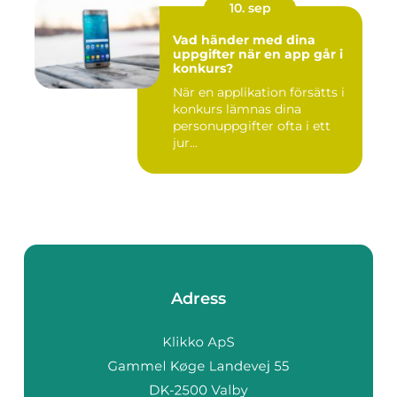
10. sep
Vad händer med dina
uppgifter när en app går i
konkurs?
När en applikation försätts i
konkurs lämnas dina
personuppgifter ofta i ett
jur...
Adress