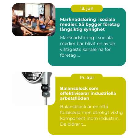
13. jun
Marknadsföring i sociala
medier: Så bygger företag
långsiktig synlighet
Marknadsföring i sociala
medier har blivit en av de
viktigaste kanalerna för
företag ...
14. apr
Balansblock som
effektiviserar industriella
arbetsflöden
Balansblock är en ofta
förbisedd men otroligt viktig
komponent inom industrin.
De bidrar t...