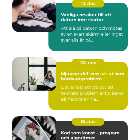
12. dec
Vanliga orsaker till att
datorn inte startar
Att slå på datorn och mötas
av en svart skärm eller inget
svar alls är b&...
20. nov
Mjukvarufel som ser ut som
hårdvaruproblem
Det är lätt att tro att ett
tekniskt problem alltid beror
på hårdvaran nä...
16. nov
Kod som konst – program
och algoritmer