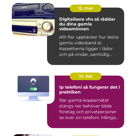
12. mar
Digitalisera vhs så räddar
du dina gamla
videominnen
Allt fler upptäcker hur sköra
gamla videoband är.
Kassetterna ligger i lådor
och på vindar, samtidig...
10. feb
Ip telefoni så fungerar det i
praktiken
När gamla kopparnätet
stängs ner behöver både
företag och privatpersoner
se över sin telefoni. Många...