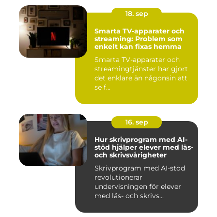
18. sep
Smarta TV-apparater och
streaming: Problem som
enkelt kan fixas hemma
Smarta TV-apparater och
streamingtjänster har gjort
det enklare än någonsin att
se f...
16. sep
Hur skrivprogram med AI-
stöd hjälper elever med läs-
och skrivsvårigheter
Skrivprogram med AI-stöd
revolutionerar
undervisningen för elever
med läs- och skrivs...