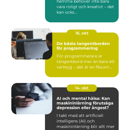
hemma behöver inte bara
vara roligt och kreativt – det
kan ocks...
16. okt
De bästa tangentborden
för programmering
För programmerare är
tangentbord mer än bara ett
verktyg – det är en f&oum...
14. okt
AI och mental hälsa: Kan
maskininlärning förutsäga
depression eller ångest?
I takt med att artificiell
intelligens (AI) och
maskininlärning blir allt mer