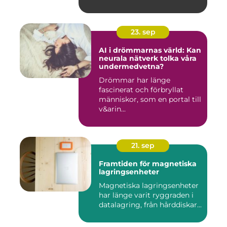
23. sep
AI i drömmarnas värld: Kan
neurala nätverk tolka våra
undermedvetna?
Drömmar har länge
fascinerat och förbryllat
människor, som en portal till
v&arin...
21. sep
Framtiden för magnetiska
lagringsenheter
Magnetiska lagringsenheter
har länge varit ryggraden i
datalagring, från hårddiskar...