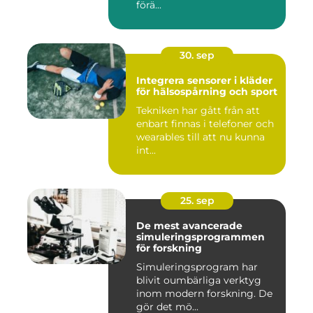
förä...
30. sep
Integrera sensorer i kläder
för hälsospårning och sport
Tekniken har gått från att
enbart finnas i telefoner och
wearables till att nu kunna
int...
25. sep
De mest avancerade
simuleringsprogrammen
för forskning
Simuleringsprogram har
blivit oumbärliga verktyg
inom modern forskning. De
gör det mö...