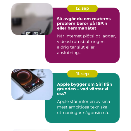
12. sep
Så avgör du om routerns
problem beror på ISP:n
eller hemmanätet
När internet plötsligt laggar,
videoströmsbuffringen
aldrig tar slut eller
anslutning...
11. sep
Apple bygger om Siri från
grunden – vad väntar vi
oss?
Apple står inför en av sina
mest ambitiösa tekniska
utmaningar någonsin nä...