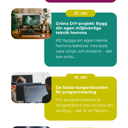
27. okt
Gröna DIY-projekt: Bygg
din egen miljövänliga
teknik hemma
Att bygga sin egen teknik
hemma behöver inte bara
vara roligt och kreativt – det
kan ocks...
16. okt
De bästa tangentborden
för programmering
För programmerare är
tangentbord mer än bara ett
verktyg – det är en f&oum...