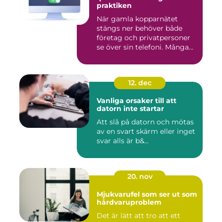
praktiken
När gamla kopparnätet
stängs ner behöver både
företag och privatpersoner
se över sin telefoni. Många...
12. dec
Vanliga orsaker till att
datorn inte startar
Att slå på datorn och mötas
av en svart skärm eller inget
svar alls är b&...
20. nov
Mjukvarufel som ser ut som
hårdvaruproblem
Det är lätt att tro att ett