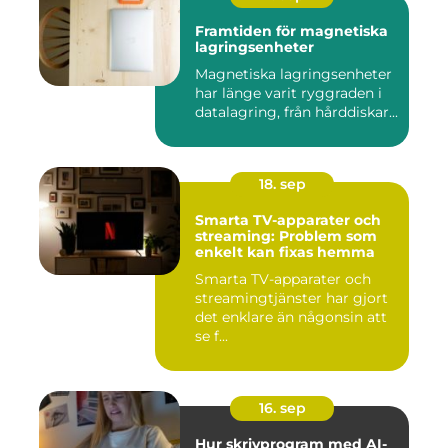
Framtiden för magnetiska
lagringsenheter
Magnetiska lagringsenheter
har länge varit ryggraden i
datalagring, från hårddiskar...
18. sep
Smarta TV-apparater och
streaming: Problem som
enkelt kan fixas hemma
Smarta TV-apparater och
streamingtjänster har gjort
det enklare än någonsin att
se f...
16. sep
Hur skrivprogram med AI-