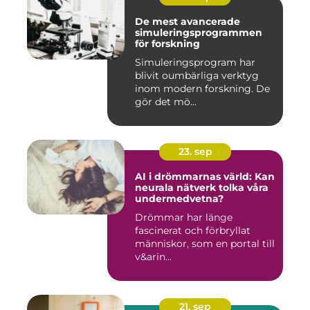
De mest avancerade
simuleringsprogrammen
för forskning
Simuleringsprogram har
blivit oumbärliga verktyg
inom modern forskning. De
gör det mö...
23. sep
AI i drömmarnas värld: Kan
neurala nätverk tolka våra
undermedvetna?
Drömmar har länge
fascinerat och förbryllat
människor, som en portal till
v&arin...
21. sep