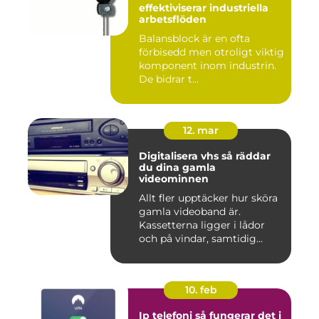
effektiviserar industriella
arbetsflöden
Balansblock är en ofta
förbisedd men otroligt viktig
komponent inom industrin.
De bidrar t...
12. mar
Digitalisera vhs så räddar
du dina gamla
videominnen
Allt fler upptäcker hur sköra
gamla videoband är.
Kassetterna ligger i lådor
och på vindar, samtidig...
10. feb
Ip telefoni så fungerar det i