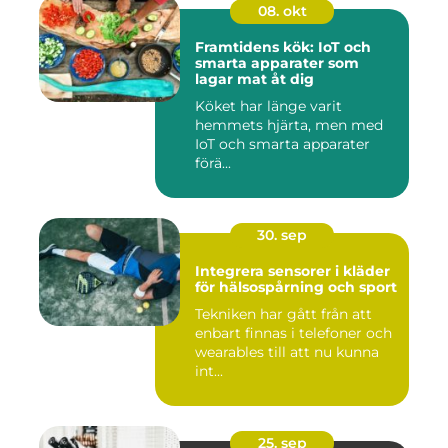
08. okt
Framtidens kök: IoT och
smarta apparater som
lagar mat åt dig
Köket har länge varit
hemmets hjärta, men med
IoT och smarta apparater
förä...
30. sep
Integrera sensorer i kläder
för hälsospårning och sport
Tekniken har gått från att
enbart finnas i telefoner och
wearables till att nu kunna
int...
25. sep