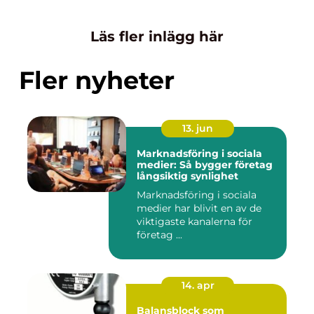
Läs fler inlägg här
Fler nyheter
13. jun
Marknadsföring i sociala
medier: Så bygger företag
långsiktig synlighet
Marknadsföring i sociala
medier har blivit en av de
viktigaste kanalerna för
företag ...
14. apr
Balansblock som