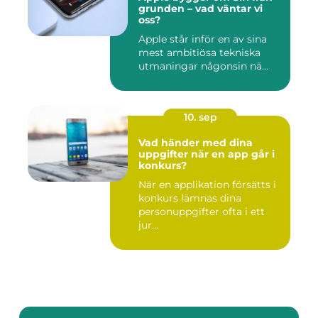
grunden – vad väntar vi
oss?
Apple står inför en av sina
mest ambitiösa tekniska
utmaningar någonsin nä...
10. sep
Vad händer med dina
uppgifter när en app går i
konkurs?
När en applikation försätts i
konkurs lämnas dina
personuppgifter ofta i ett
jur...