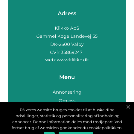
Adress
web:
www.klikko.dk
Menu
Annonsering
Om oss
Cookies
På vores website bruges cookies til at huske dine
indstillinger, statistik og personalisering af indhold og
Kontakta oss
annoncer. Denne information deles med tredjepart. Ved
Sitemap
fortsat brug af websiden godkender du cookiepolitikken.