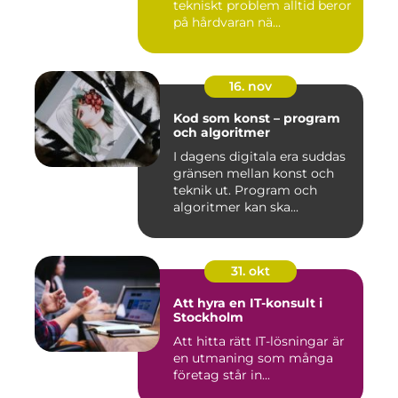
tekniskt problem alltid beror
på hårdvaran nä...
16. nov
Kod som konst – program
och algoritmer
I dagens digitala era suddas
gränsen mellan konst och
teknik ut. Program och
algoritmer kan ska...
31. okt
Att hyra en IT-konsult i
Stockholm
Att hitta rätt IT-lösningar är
en utmaning som många
företag står in...