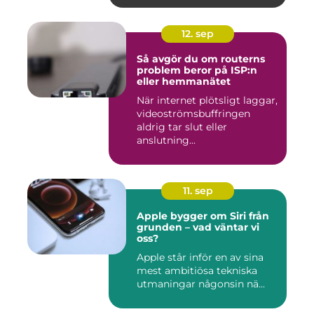
12. sep
Så avgör du om routerns
problem beror på ISP:n
eller hemmanätet
När internet plötsligt laggar,
videoströmsbuffringen
aldrig tar slut eller
anslutning...
11. sep
Apple bygger om Siri från
grunden – vad väntar vi
oss?
Apple står inför en av sina
mest ambitiösa tekniska
utmaningar någonsin nä...