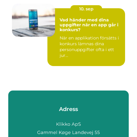
10. sep
Vad händer med dina
uppgifter när en app går i
konkurs?
När en applikation försätts i
konkurs lämnas dina
personuppgifter ofta i ett
jur...
Adress