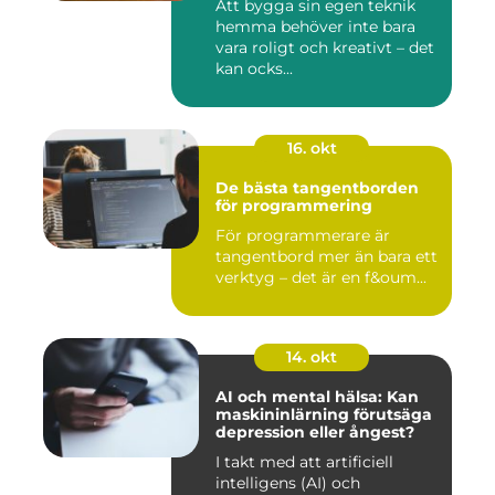
Att bygga sin egen teknik
hemma behöver inte bara
vara roligt och kreativt – det
kan ocks...
16. okt
De bästa tangentborden
för programmering
För programmerare är
tangentbord mer än bara ett
verktyg – det är en f&oum...
14. okt
AI och mental hälsa: Kan
maskininlärning förutsäga
depression eller ångest?
I takt med att artificiell
intelligens (AI) och