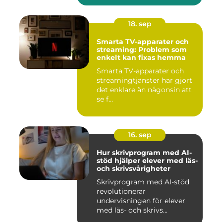
18. sep
Smarta TV-apparater och
streaming: Problem som
enkelt kan fixas hemma
Smarta TV-apparater och
streamingtjänster har gjort
det enklare än någonsin att
se f...
16. sep
Hur skrivprogram med AI-
stöd hjälper elever med läs-
och skrivsvårigheter
Skrivprogram med AI-stöd
revolutionerar
undervisningen för elever
med läs- och skrivs...