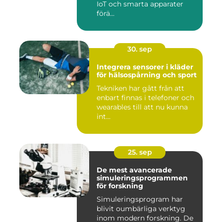
IoT och smarta apparater
förä...
30. sep
Integrera sensorer i kläder
för hälsospårning och sport
Tekniken har gått från att
enbart finnas i telefoner och
wearables till att nu kunna
int...
25. sep
De mest avancerade
simuleringsprogrammen
för forskning
Simuleringsprogram har
blivit oumbärliga verktyg
inom modern forskning. De