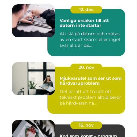
12. dec
Vanliga orsaker till att
datorn inte startar
Att slå på datorn och mötas
av en svart skärm eller inget
svar alls är b&...
20. nov
Mjukvarufel som ser ut som
hårdvaruproblem
Det är lätt att tro att ett
tekniskt problem alltid beror
på hårdvaran nä...
16. nov
Kod som konst – program