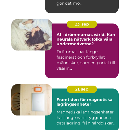
gör det mö...
23. sep
AI i drömmarnas värld: Kan
neurala nätverk tolka våra
undermedvetna?
Drömmar har länge
fascinerat och förbryllat
människor, som en portal till
v&arin...
21. sep
Framtiden för magnetiska
lagringsenheter
Magnetiska lagringsenheter
har länge varit ryggraden i
datalagring, från hårddiskar...