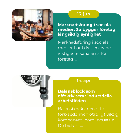
13. jun
Marknadsföring i sociala
medier: Så bygger företag
långsiktig synlighet
Marknadsföring i sociala
medier har blivit en av de
viktigaste kanalerna för
företag ...
14. apr
Balansblock som
effektiviserar industriella
arbetsflöden
Balansblock är en ofta
förbisedd men otroligt viktig
komponent inom industrin.
De bidrar t...