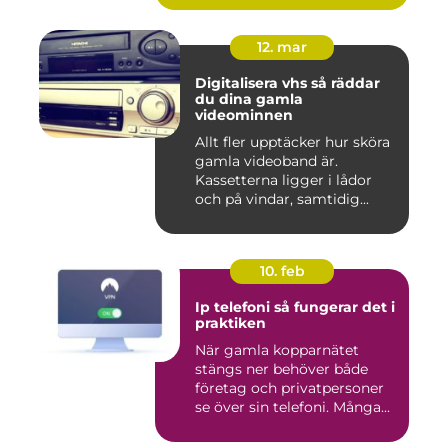
12. mar
Digitalisera vhs så räddar
du dina gamla
videominnen
Allt fler upptäcker hur sköra
gamla videoband är.
Kassetterna ligger i lådor
och på vindar, samtidig...
10. feb
Ip telefoni så fungerar det i
praktiken
När gamla kopparnätet
stängs ner behöver både
företag och privatpersoner
se över sin telefoni. Många...