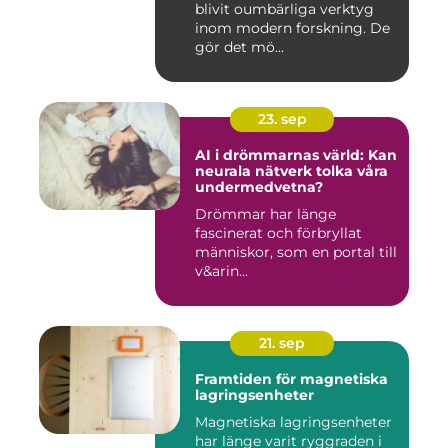
blivit oumbärliga verktyg
inom modern forskning. De
gör det mö...
23. sep
AI i drömmarnas värld: Kan
neurala nätverk tolka våra
undermedvetna?
Drömmar har länge
fascinerat och förbryllat
människor, som en portal till
v&arin...
21. sep
Framtiden för magnetiska
lagringsenheter
Magnetiska lagringsenheter
har länge varit ryggraden i