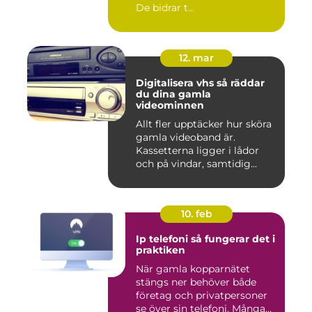
De bidrar t...
12. mar
Digitalisera vhs så räddar
du dina gamla
videominnen
Allt fler upptäcker hur sköra
gamla videoband är.
Kassetterna ligger i lådor
och på vindar, samtidig...
10. feb
Ip telefoni så fungerar det i
praktiken
När gamla kopparnätet
stängs ner behöver både
företag och privatpersoner
se över sin telefoni. Många...