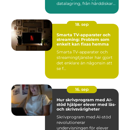
datalagring, från hårddiskar...
18. sep
Smarta TV-apparater och
streaming: Problem som
enkelt kan fixas hemma
Smarta TV-apparater och
streamingtjänster har gjort
det enklare än någonsin att
se f...
16. sep
Hur skrivprogram med AI-
stöd hjälper elever med läs-
och skrivsvårigheter
Skrivprogram med AI-stöd
revolutionerar
undervisningen för elever