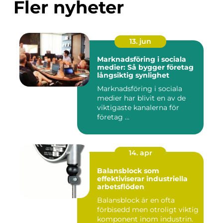
Fler nyheter
13. jun
Marknadsföring i sociala
medier: Så bygger företag
långsiktig synlighet
Marknadsföring i sociala
medier har blivit en av de
viktigaste kanalerna för
företag ...
14. apr
Balansblock som
effektiviserar industriella
arbetsflöden
Balansblock är en ofta
förbisedd men otroligt viktig
komponent inom industrin.