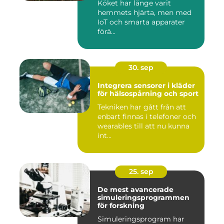
Köket har länge varit
hemmets hjärta, men med
IoT och smarta apparater
förä...
30. sep
Integrera sensorer i kläder
för hälsospårning och sport
Tekniken har gått från att
enbart finnas i telefoner och
wearables till att nu kunna
int...
25. sep
De mest avancerade
simuleringsprogrammen
för forskning
Simuleringsprogram har