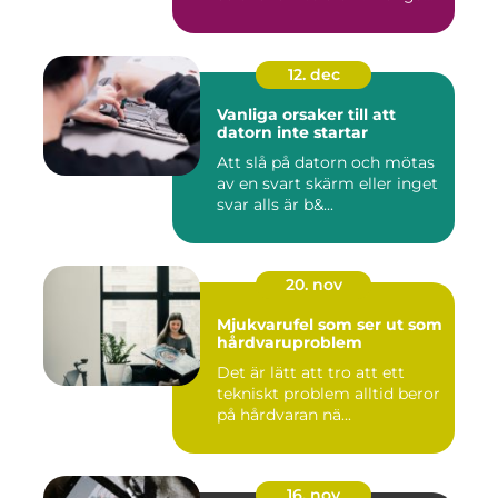
12. dec
Vanliga orsaker till att
datorn inte startar
Att slå på datorn och mötas
av en svart skärm eller inget
svar alls är b&...
20. nov
Mjukvarufel som ser ut som
hårdvaruproblem
Det är lätt att tro att ett
tekniskt problem alltid beror
på hårdvaran nä...
16. nov