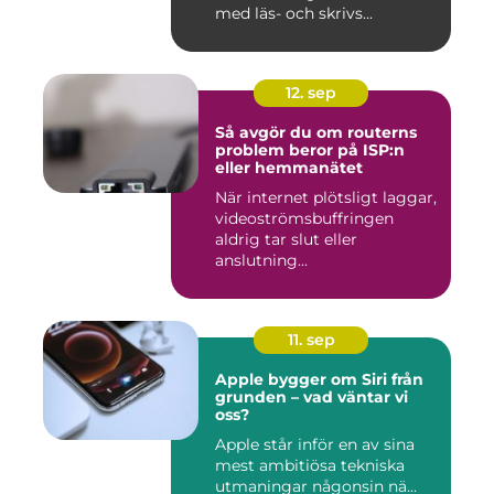
med läs- och skrivs...
12. sep
Så avgör du om routerns
problem beror på ISP:n
eller hemmanätet
När internet plötsligt laggar,
videoströmsbuffringen
aldrig tar slut eller
anslutning...
11. sep
Apple bygger om Siri från
grunden – vad väntar vi
oss?
Apple står inför en av sina
mest ambitiösa tekniska
utmaningar någonsin nä...