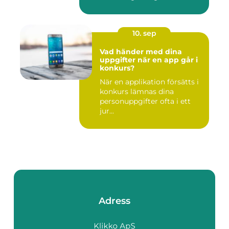
10. sep
Vad händer med dina
uppgifter när en app går i
konkurs?
När en applikation försätts i
konkurs lämnas dina
personuppgifter ofta i ett
jur...
Adress