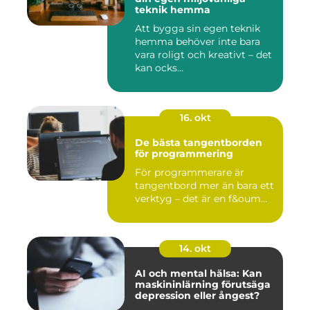
teknik hemma
Att bygga sin egen teknik
hemma behöver inte bara
vara roligt och kreativt – det
kan ocks...
16. okt
De bästa tangentborden
för programmering
För programmerare är
tangentbord mer än bara ett
verktyg – det är en f&oum...
14. okt
AI och mental hälsa: Kan
maskininlärning förutsäga
depression eller ångest?