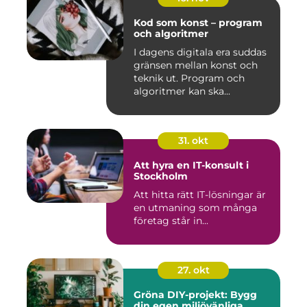
Kod som konst – program
och algoritmer
I dagens digitala era suddas
gränsen mellan konst och
teknik ut. Program och
algoritmer kan ska...
31. okt
Att hyra en IT-konsult i
Stockholm
Att hitta rätt IT-lösningar är
en utmaning som många
företag står in...
27. okt
Gröna DIY-projekt: Bygg
din egen miljövänliga