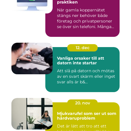
praktiken
När gamla kopparnätet
stängs ner behöver både
företag och privatpersoner
se över sin telefoni. Många...
12. dec
Vanliga orsaker till att
datorn inte startar
Att slå på datorn och mötas
av en svart skärm eller inget
svar alls är b&...
20. nov
Mjukvarufel som ser ut som
hårdvaruproblem
Det är lätt att tro att ett