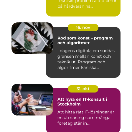
tekniskt problem alltid beror
på hårdvaran nä...
16. nov
Kod som konst – program
och algoritmer
I dagens digitala era suddas
gränsen mellan konst och
teknik ut. Program och
algoritmer kan ska...
31. okt
Att hyra en IT-konsult i
Stockholm
Att hitta rätt IT-lösningar är
en utmaning som många
företag står in...