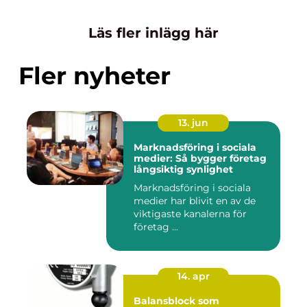
Läs fler inlägg här
Fler nyheter
13. jun
Marknadsföring i sociala
medier: Så bygger företag
långsiktig synlighet
Marknadsföring i sociala
medier har blivit en av de
viktigaste kanalerna för
företag ...
14. apr
Balansblock som