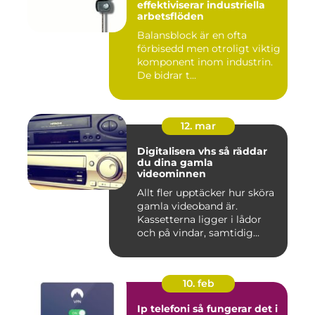
effektiviserar industriella
arbetsflöden
Balansblock är en ofta
förbisedd men otroligt viktig
komponent inom industrin.
De bidrar t...
12. mar
Digitalisera vhs så räddar
du dina gamla
videominnen
Allt fler upptäcker hur sköra
gamla videoband är.
Kassetterna ligger i lådor
och på vindar, samtidig...
10. feb
Ip telefoni så fungerar det i