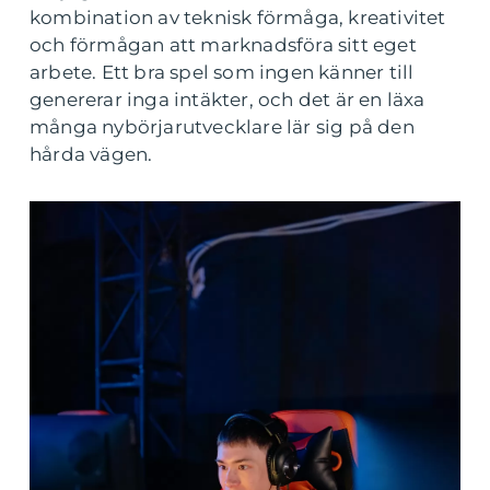
kombination av teknisk förmåga, kreativitet
och förmågan att marknadsföra sitt eget
arbete. Ett bra spel som ingen känner till
genererar inga intäkter, och det är en läxa
många nybörjarutvecklare lär sig på den
hårda vägen.