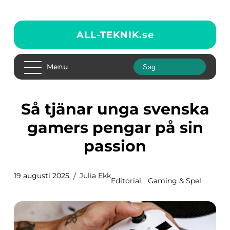
ALL-TEKNIK.
se
Menu
Så tjänar unga svenska
gamers pengar på sin
passion
19 augusti 2025
Julia Ekk
Editorial
,
Gaming & Spel