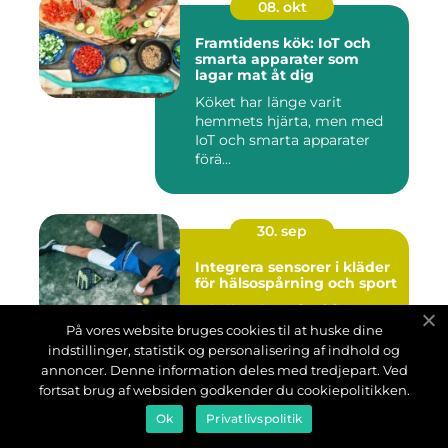
08. okt
Framtidens kök: IoT och
smarta apparater som
lagar mat åt dig
Köket har länge varit
hemmets hjärta, men med
IoT och smarta apparater
förä...
30. sep
Integrera sensorer i kläder
för hälsospårning och sport
Tekniken har gått från att
enbart finnas i telefoner och
På vores website bruges cookies til at huske dine
wearables till att nu kunna
indstillinger, statistik og personalisering af indhold og
int...
annoncer. Denne information deles med tredjepart. Ved
fortsat brug af websiden godkender du cookiepolitikken.
Ok
Privatlivspolitik
25. sep