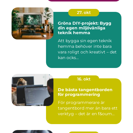
27. okt
Gröna DIY-projekt: Bygg
din egen miljövänliga
teknik hemma
Att bygga sin egen teknik
hemma behöver inte bara
vara roligt och kreativt – det
kan ocks...
16. okt
De bästa tangentborden
för programmering
För programmerare är
tangentbord mer än bara ett
verktyg – det är en f&oum...