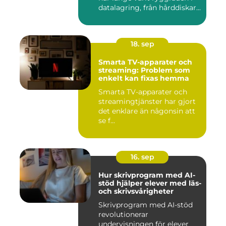
datalagring, från hårddiskar...
18. sep
Smarta TV-apparater och
streaming: Problem som
enkelt kan fixas hemma
Smarta TV-apparater och
streamingtjänster har gjort
det enklare än någonsin att
se f...
16. sep
Hur skrivprogram med AI-
stöd hjälper elever med läs-
och skrivsvårigheter
Skrivprogram med AI-stöd
revolutionerar
undervisningen för elever