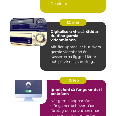
De bidrar t...
12. mar
Digitalisera vhs så räddar
du dina gamla
videominnen
Allt fler upptäcker hur sköra
gamla videoband är.
Kassetterna ligger i lådor
och på vindar, samtidig...
10. feb
Ip telefoni så fungerar det i
praktiken
När gamla kopparnätet
stängs ner behöver både
företag och privatpersoner
se över sin telefoni. Många...