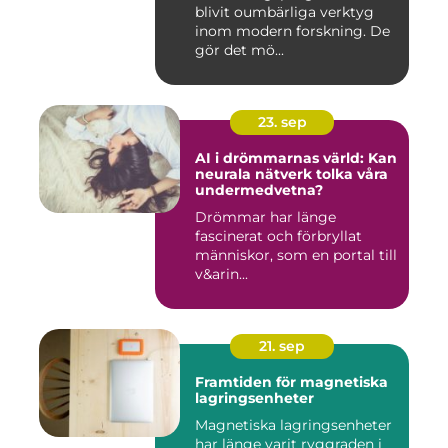
blivit oumbärliga verktyg
inom modern forskning. De
gör det mö...
23. sep
AI i drömmarnas värld: Kan
neurala nätverk tolka våra
undermedvetna?
Drömmar har länge
fascinerat och förbryllat
människor, som en portal till
v&arin...
21. sep
Framtiden för magnetiska
lagringsenheter
Magnetiska lagringsenheter
har länge varit ryggraden i