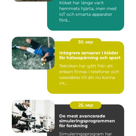
Köket har länge varit
hemmets hjärta, men med
IoT och smarta apparater
förä...
30. sep
Integrera sensorer i kläder
för hälsospårning och sport
Tekniken har gått från att
enbart finnas i telefoner och
wearables till att nu kunna
int...
25. sep
De mest avancerade
simuleringsprogrammen
för forskning
Simuleringsprogram har