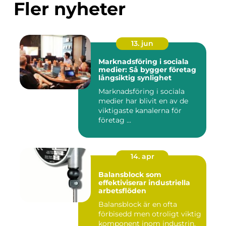
Fler nyheter
13. jun
Marknadsföring i sociala
medier: Så bygger företag
långsiktig synlighet
Marknadsföring i sociala
medier har blivit en av de
viktigaste kanalerna för
företag ...
14. apr
Balansblock som
effektiviserar industriella
arbetsflöden
Balansblock är en ofta
förbisedd men otroligt viktig
komponent inom industrin.