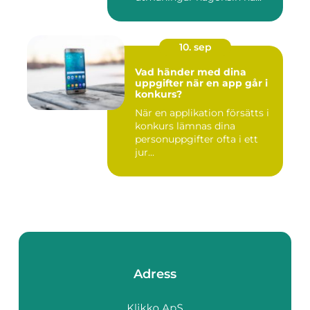
10. sep
Vad händer med dina
uppgifter när en app går i
konkurs?
När en applikation försätts i
konkurs lämnas dina
personuppgifter ofta i ett
jur...
Adress