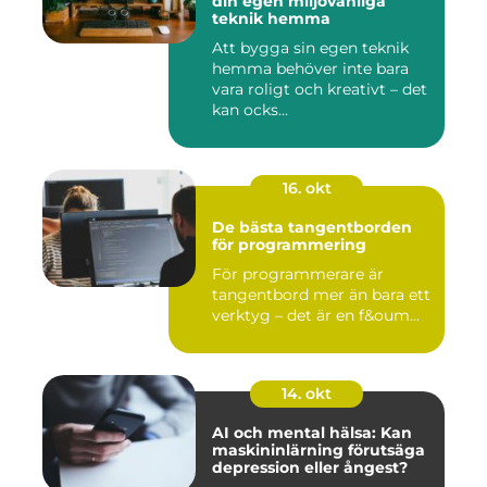
din egen miljövänliga
teknik hemma
Att bygga sin egen teknik
hemma behöver inte bara
vara roligt och kreativt – det
kan ocks...
16. okt
De bästa tangentborden
för programmering
För programmerare är
tangentbord mer än bara ett
verktyg – det är en f&oum...
14. okt
AI och mental hälsa: Kan
maskininlärning förutsäga
depression eller ångest?