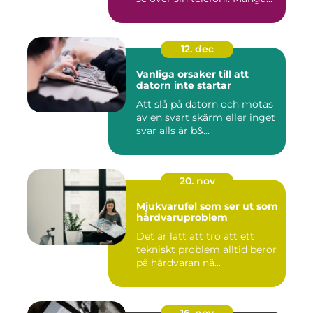
12. dec
Vanliga orsaker till att
datorn inte startar
Att slå på datorn och mötas
av en svart skärm eller inget
svar alls är b&...
20. nov
Mjukvarufel som ser ut som
hårdvaruproblem
Det är lätt att tro att ett
tekniskt problem alltid beror
på hårdvaran nä...