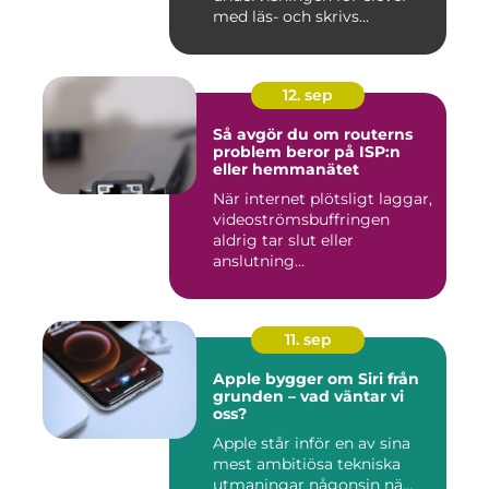
med läs- och skrivs...
12. sep
Så avgör du om routerns
problem beror på ISP:n
eller hemmanätet
När internet plötsligt laggar,
videoströmsbuffringen
aldrig tar slut eller
anslutning...
11. sep
Apple bygger om Siri från
grunden – vad väntar vi
oss?
Apple står inför en av sina
mest ambitiösa tekniska
utmaningar någonsin nä...