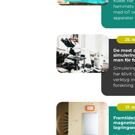
Köket har 
hemmets h
med IoT o
apparater f
25. 
De mest 
simuleri
men för f
Simuleri
har blivit
verktyg 
forskning.
mö...
21. 
Framtiden
magnetis
lagringse