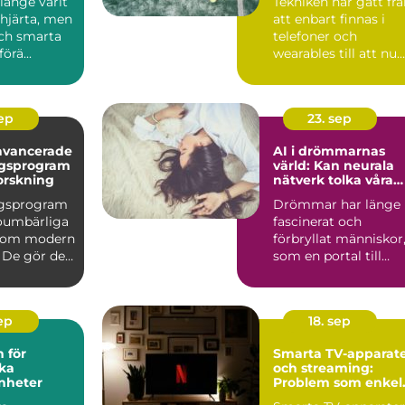
länge varit
Tekniken har gått fr
järta, men
att enbart finnas i
ch smarta
telefoner och
örä...
wearables till att nu
kunna int...
sep
23. sep
avancerade
AI i drömmarnas
ngsprogram
värld: Kan neurala
orskning
nätverk tolka våra
undermedvetna?
ngsprogram
Drömmar har länge
 oumbärliga
fascinerat och
inom modern
förbryllat människor
 De gör det
som en portal till
v&arin...
sep
18. sep
 för
Smarta TV-apparat
ka
och streaming:
nheter
Problem som enkel
kan fixas hemma