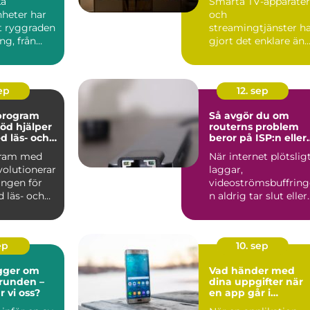
ka
Smarta TV-apparater
nheter har
och
it ryggraden
streamingtjänster h
ng, från
gjort det enklare än
..
någonsin att se f...
sep
12. sep
vprogram
Så avgör du om
öd hjälper
routerns problem
d läs- och
beror på ISP:n eller
igheter
hemmanätet
gram med
När internet plötslig
volutionerar
laggar,
ingen för
videoströmsbuffring
 läs- och
n aldrig tar slut eller
anslutning...
ep
10. sep
gger om
Vad händer med
grunden –
dina uppgifter när
r vi oss?
en app går i
konkurs?