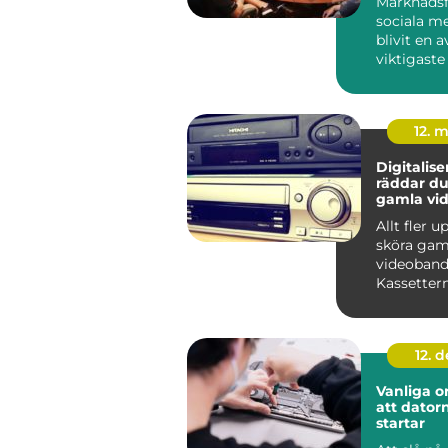
Marknadsf
sociala me
blivit en a
viktigaste
för företag 
12. 
Digitaliser
räddar du
gamla vi
Allt fler 
sköra gam
videoband
Kassettern
lådor och 
samtidig...
12. 
Vanliga or
att datorn
startar