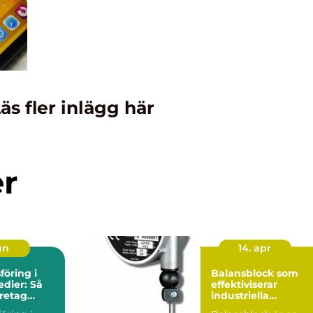
äs fler inlägg här
er
un
14. apr
öring i
Balansblock som
edier: Så
effektiviserar
retag
industriella
g synlighet
arbetsflöden