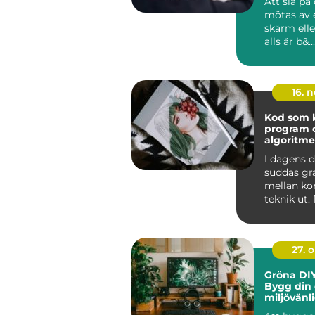
Att slå på
mötas av 
skärm elle
alls är b&...
16. 
Kod som k
program 
algoritme
I dagens d
suddas gr
mellan ko
teknik ut
och algor
ska...
27. 
Gröna DIY
Bygg din
miljövänl
hemma