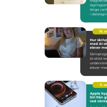
Magnetis
lagringse
länge var
i datalagri
hårddiskar.
16. 
Hur skri
med AI-st
elever me
skrivsvår
Skrivpro
AI-stöd re
undervisn
elever med
skrivs...
11. s
Apple by
Siri från 
vad vänta