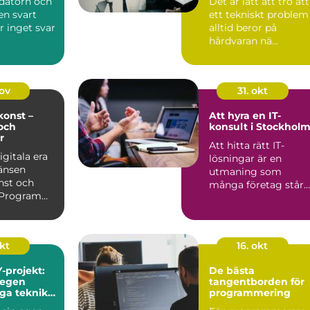
 datorn och
Det är lätt att tro att
en svart
ett tekniskt problem
r inget svar
alltid beror på
hårdvaran nä...
nov
31. okt
onst –
Att hyra en IT-
och
konsult i Stockhol
r
Att hitta rätt IT-
igitala era
lösningar är en
änsen
utmaning som
nst och
många företag står
. Program
in...
itmer kan
okt
16. okt
-projekt:
De bästa
 egen
tangentborden för
iga teknik
programmering