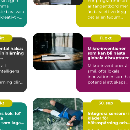
 sin egen
För programmerare
emma
är tangentbord mer
te bara vara
än bara ett verktyg –
 kreativt –
det är en f&oum...
s...
okt
11. okt
ntal hälsa:
Mikro-inventioner
ininlärning
som kan bli nästa
globala disruptorer
n eller
 att
Mikro-inventioner är
intelligens
små, ofta lokala
innovationer som ha
rning blir
potential att skapa
avancerade
stora f&ou...
okt
30. sep
s kök: IoT
Integrera sensorer i
ta
kläder för
 som lagar
hälsospårning och
g
sport