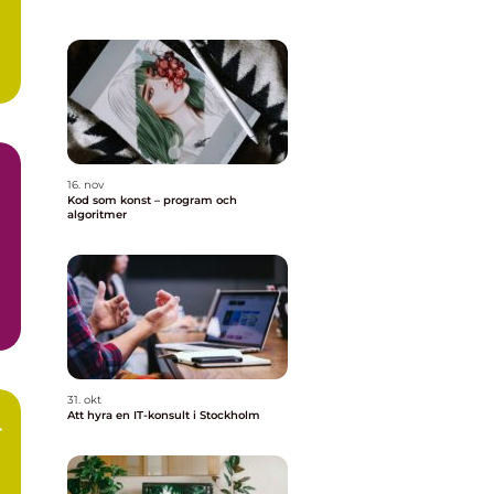
..
16. nov
Kod som konst – program och
algoritmer
31. okt
Att hyra en IT-konsult i Stockholm
r