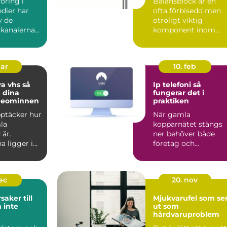
öring i
Balansblock är en
dier har
ofta förbisedd men
v de
otroligt viktig
 kanalerna
komponent inom
...
industrin. De bidrar t.
mar
10. feb
a vhs så
Ip telefoni så
 dina
fungerar det i
deominnen
praktiken
upptäcker hur
När gamla
la
kopparnätet stängs
 är.
ner behöver både
a ligger i
företag och
på vindar,
privatpersoner se
över sin telefoni.
Många...
dec
20. nov
saker till
Mjukvarufel som se
 inte
ut som
hårdvaruproblem