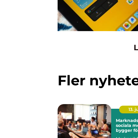
L
Fler nyhet
13. j
Marknadsf
sociala m
bygger fö
långsikti