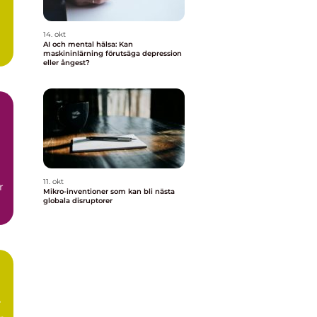
14. okt
AI och mental hälsa: Kan
maskininlärning förutsäga depression
eller ångest?
11. okt
r
Mikro-inventioner som kan bli nästa
globala disruptorer