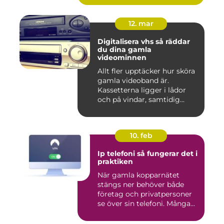
12. mar
Digitalisera vhs så räddar
du dina gamla
videominnen
Allt fler upptäcker hur sköra
gamla videoband är.
Kassetterna ligger i lådor
och på vindar, samtidig...
10. feb
Ip telefoni så fungerar det i
praktiken
När gamla kopparnätet
stängs ner behöver både
företag och privatpersoner
se över sin telefoni. Många...