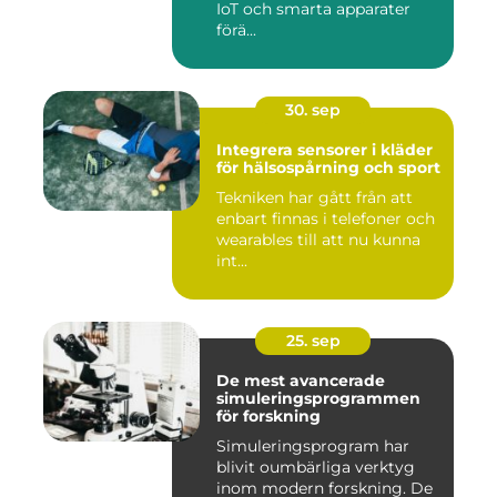
IoT och smarta apparater
förä...
30. sep
Integrera sensorer i kläder
för hälsospårning och sport
Tekniken har gått från att
enbart finnas i telefoner och
wearables till att nu kunna
int...
25. sep
De mest avancerade
simuleringsprogrammen
för forskning
Simuleringsprogram har
blivit oumbärliga verktyg
inom modern forskning. De