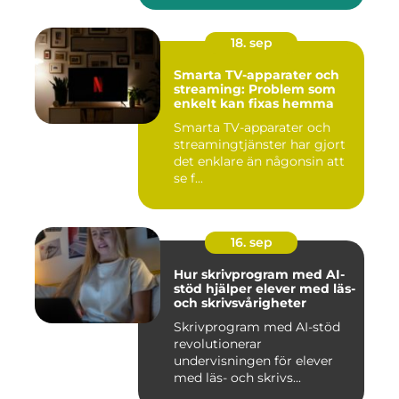
18. sep
Smarta TV-apparater och
streaming: Problem som
enkelt kan fixas hemma
Smarta TV-apparater och
streamingtjänster har gjort
det enklare än någonsin att
se f...
16. sep
Hur skrivprogram med AI-
stöd hjälper elever med läs-
och skrivsvårigheter
Skrivprogram med AI-stöd
revolutionerar
undervisningen för elever
med läs- och skrivs...