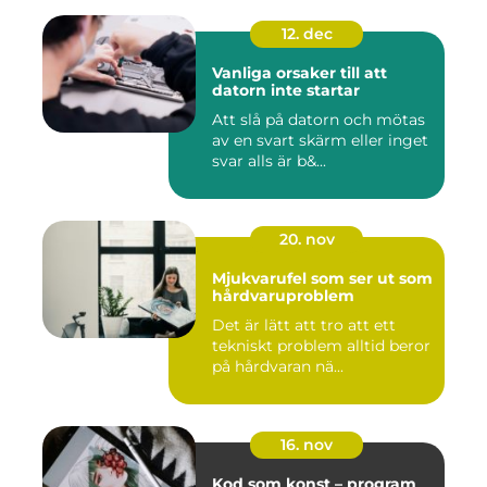
12. dec
Vanliga orsaker till att
datorn inte startar
Att slå på datorn och mötas
av en svart skärm eller inget
svar alls är b&...
20. nov
Mjukvarufel som ser ut som
hårdvaruproblem
Det är lätt att tro att ett
tekniskt problem alltid beror
på hårdvaran nä...
16. nov
Kod som konst – program