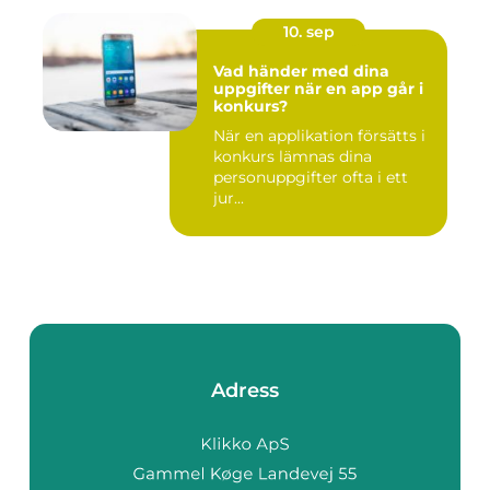
10. sep
Vad händer med dina
uppgifter när en app går i
konkurs?
När en applikation försätts i
konkurs lämnas dina
personuppgifter ofta i ett
jur...
Adress