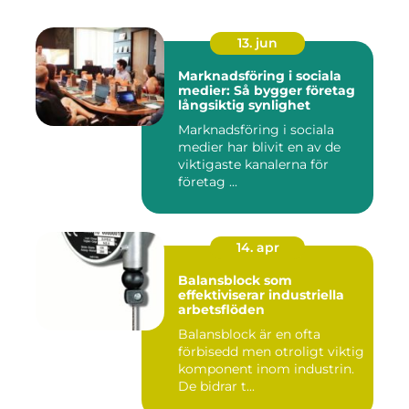
13. jun
Marknadsföring i sociala
medier: Så bygger företag
långsiktig synlighet
Marknadsföring i sociala
medier har blivit en av de
viktigaste kanalerna för
företag ...
14. apr
Balansblock som
effektiviserar industriella
arbetsflöden
Balansblock är en ofta
förbisedd men otroligt viktig
komponent inom industrin.
De bidrar t...