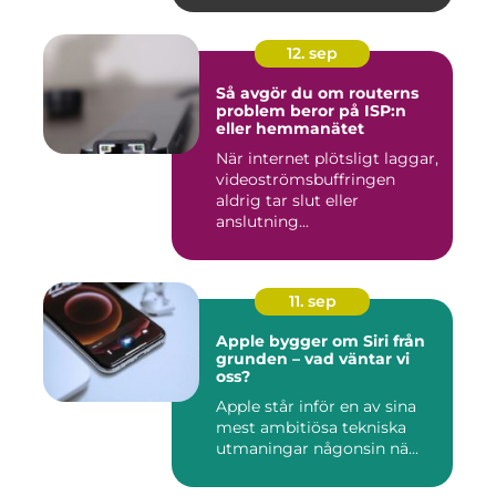
12. sep
Så avgör du om routerns
problem beror på ISP:n
eller hemmanätet
När internet plötsligt laggar,
videoströmsbuffringen
aldrig tar slut eller
anslutning...
11. sep
Apple bygger om Siri från
grunden – vad väntar vi
oss?
Apple står inför en av sina
mest ambitiösa tekniska
utmaningar någonsin nä...