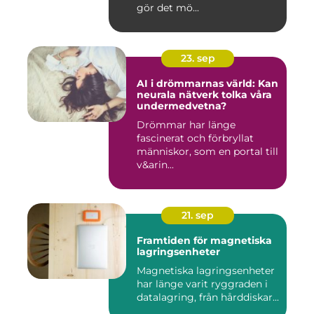
gör det mö...
23. sep
AI i drömmarnas värld: Kan
neurala nätverk tolka våra
undermedvetna?
Drömmar har länge
fascinerat och förbryllat
människor, som en portal till
v&arin...
21. sep
Framtiden för magnetiska
lagringsenheter
Magnetiska lagringsenheter
har länge varit ryggraden i
datalagring, från hårddiskar...