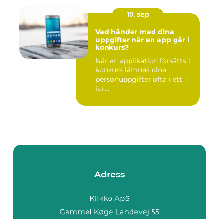
10. sep
Vad händer med dina
uppgifter när en app går i
konkurs?
När en applikation försätts i
konkurs lämnas dina
personuppgifter ofta i ett
jur...
Adress