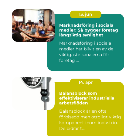
13. jun
Marknadsföring i sociala
medier: Så bygger företag
långsiktig synlighet
Marknadsföring i sociala
medier har blivit en av de
viktigaste kanalerna för
företag ...
14. apr
Balansblock som
effektiviserar industriella
arbetsflöden
Balansblock är en ofta
förbisedd men otroligt viktig
komponent inom industrin.
De bidrar t...