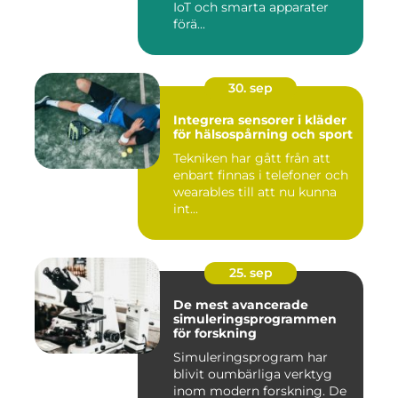
IoT och smarta apparater
förä...
30. sep
Integrera sensorer i kläder
för hälsospårning och sport
Tekniken har gått från att
enbart finnas i telefoner och
wearables till att nu kunna
int...
25. sep
De mest avancerade
simuleringsprogrammen
för forskning
Simuleringsprogram har
blivit oumbärliga verktyg
inom modern forskning. De