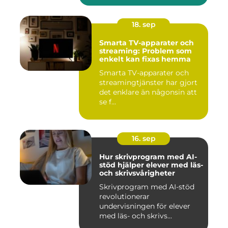
18. sep
Smarta TV-apparater och
streaming: Problem som
enkelt kan fixas hemma
Smarta TV-apparater och
streamingtjänster har gjort
det enklare än någonsin att
se f...
16. sep
Hur skrivprogram med AI-
stöd hjälper elever med läs-
och skrivsvårigheter
Skrivprogram med AI-stöd
revolutionerar
undervisningen för elever
med läs- och skrivs...