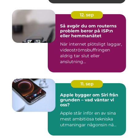
12. sep
Så avgör du om routerns
problem beror på ISP:n
eller hemmanätet
När internet plötsligt laggar,
videoströmsbuffringen
aldrig tar slut eller
anslutning...
11. sep
Apple bygger om Siri från
grunden – vad väntar vi
oss?
Apple står inför en av sina
mest ambitiösa tekniska
utmaningar någonsin nä...