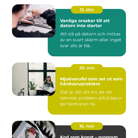
12. dec
Vanliga orsaker till att
datorn inte startar
Att slå på datorn och mötas
av en svart skärm eller inget
svar alls är b&...
20. nov
Mjukvarufel som ser ut som
hårdvaruproblem
Det är lätt att tro att ett
tekniskt problem alltid beror
på hårdvaran nä...
16. nov
Kod som konst – program