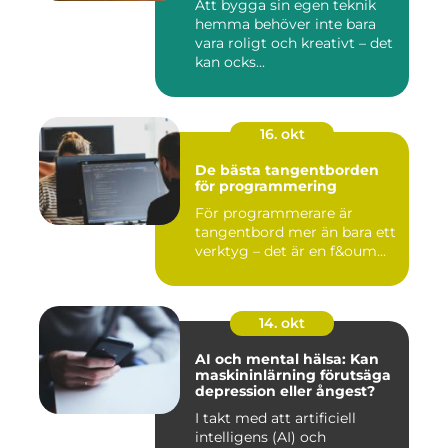
Att bygga sin egen teknik
hemma behöver inte bara
vara roligt och kreativt – det
kan ocks...
16. okt
De bästa tangentborden
för programmering
För programmerare är
tangentbord mer än bara ett
verktyg – det är en f&oum...
14. okt
AI och mental hälsa: Kan
maskininlärning förutsäga
depression eller ångest?
I takt med att artificiell
intelligens (AI) och