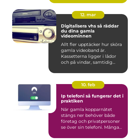
12. mar
Digitalisera vhs så räddar
du dina gamla
videominnen
Allt fler upptäcker hur sköra
gamla videoband är.
Kassetterna ligger i lådor
och på vindar, samtidig...
10. feb
Ip telefoni så fungerar det i
praktiken
När gamla kopparnätet
stängs ner behöver både
företag och privatpersoner
se över sin telefoni. Många...