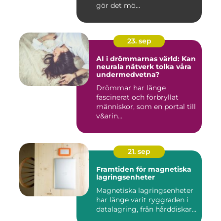
gör det mö...
23. sep
AI i drömmarnas värld: Kan
neurala nätverk tolka våra
undermedvetna?
Drömmar har länge
fascinerat och förbryllat
människor, som en portal till
v&arin...
21. sep
Framtiden för magnetiska
lagringsenheter
Magnetiska lagringsenheter
har länge varit ryggraden i
datalagring, från hårddiskar...