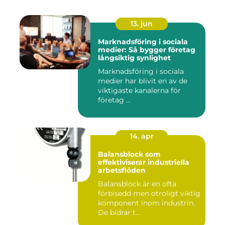
13. jun
Marknadsföring i sociala
medier: Så bygger företag
långsiktig synlighet
Marknadsföring i sociala
medier har blivit en av de
viktigaste kanalerna för
företag ...
14. apr
Balansblock som
effektiviserar industriella
arbetsflöden
Balansblock är en ofta
förbisedd men otroligt viktig
komponent inom industrin.
De bidrar t...