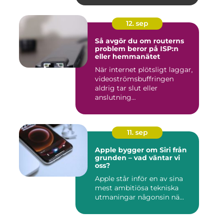
12. sep
Så avgör du om routerns
problem beror på ISP:n
eller hemmanätet
När internet plötsligt laggar,
videoströmsbuffringen
aldrig tar slut eller
anslutning...
11. sep
Apple bygger om Siri från
grunden – vad väntar vi
oss?
Apple står inför en av sina
mest ambitiösa tekniska
utmaningar någonsin nä...