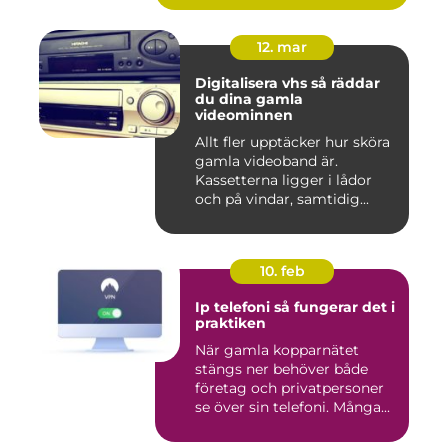
12. mar
Digitalisera vhs så räddar
du dina gamla
videominnen
Allt fler upptäcker hur sköra
gamla videoband är.
Kassetterna ligger i lådor
och på vindar, samtidig...
10. feb
Ip telefoni så fungerar det i
praktiken
När gamla kopparnätet
stängs ner behöver både
företag och privatpersoner
se över sin telefoni. Många...