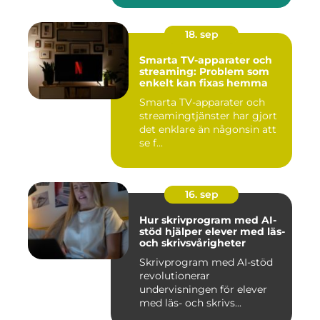
18. sep
Smarta TV-apparater och
streaming: Problem som
enkelt kan fixas hemma
Smarta TV-apparater och
streamingtjänster har gjort
det enklare än någonsin att
se f...
16. sep
Hur skrivprogram med AI-
stöd hjälper elever med läs-
och skrivsvårigheter
Skrivprogram med AI-stöd
revolutionerar
undervisningen för elever
med läs- och skrivs...