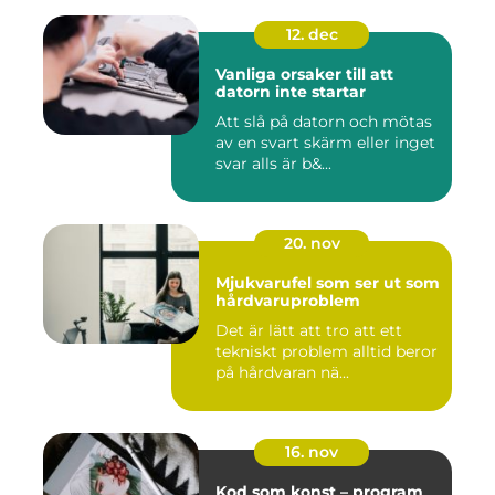
12. dec
Vanliga orsaker till att
datorn inte startar
Att slå på datorn och mötas
av en svart skärm eller inget
svar alls är b&...
20. nov
Mjukvarufel som ser ut som
hårdvaruproblem
Det är lätt att tro att ett
tekniskt problem alltid beror
på hårdvaran nä...
16. nov
Kod som konst – program