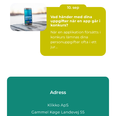
10. sep
Vad händer med dina
uppgifter när en app går i
konkurs?
När en applikation försätts i
konkurs lämnas dina
personuppgifter ofta i ett
jur...
Adress