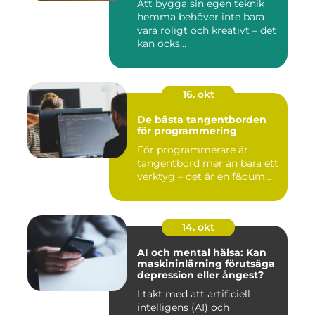
Att bygga sin egen teknik
hemma behöver inte bara
vara roligt och kreativt – det
kan ocks...
16. okt
De bästa tangentborden
för programmering
För programmerare är
tangentbord mer än bara ett
verktyg – det är en f&oum...
14. okt
AI och mental hälsa: Kan
maskininlärning förutsäga
depression eller ångest?
I takt med att artificiell
intelligens (AI) och