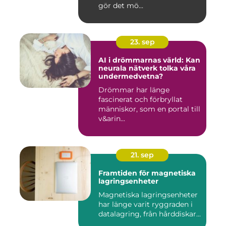
gör det mö...
23. sep
AI i drömmarnas värld: Kan
neurala nätverk tolka våra
undermedvetna?
Drömmar har länge
fascinerat och förbryllat
människor, som en portal till
v&arin...
21. sep
Framtiden för magnetiska
lagringsenheter
Magnetiska lagringsenheter
har länge varit ryggraden i
datalagring, från hårddiskar...