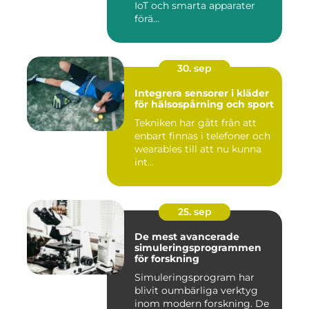
IoT och smarta apparater
förä...
30. sep
Integrera sensorer i kläder
för hälsospårning och sport
Tekniken har gått från att
enbart finnas i telefoner och
wearables till att nu kunna
int...
25. sep
De mest avancerade
simuleringsprogrammen
för forskning
Simuleringsprogram har
blivit oumbärliga verktyg
inom modern forskning. De