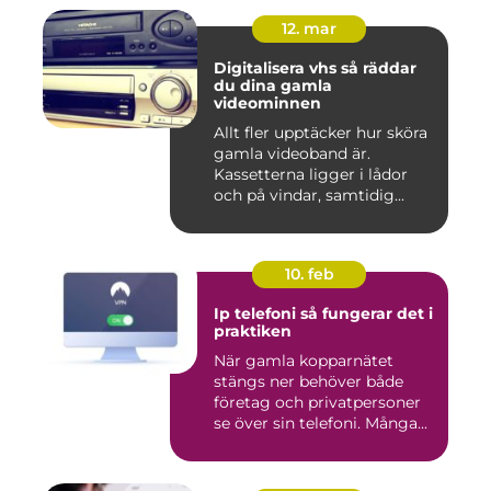
12. mar
Digitalisera vhs så räddar
du dina gamla
videominnen
Allt fler upptäcker hur sköra
gamla videoband är.
Kassetterna ligger i lådor
och på vindar, samtidig...
10. feb
Ip telefoni så fungerar det i
praktiken
När gamla kopparnätet
stängs ner behöver både
företag och privatpersoner
se över sin telefoni. Många...