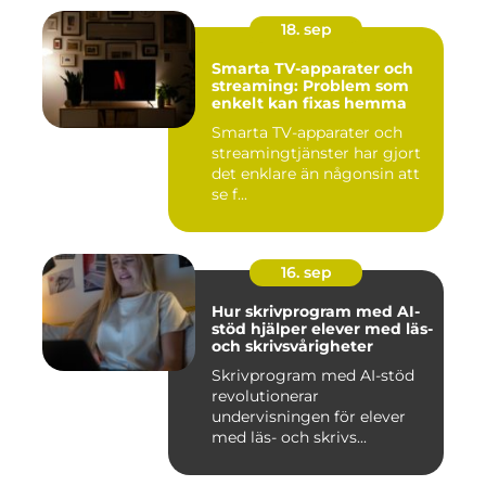
18. sep
Smarta TV-apparater och
streaming: Problem som
enkelt kan fixas hemma
Smarta TV-apparater och
streamingtjänster har gjort
det enklare än någonsin att
se f...
16. sep
Hur skrivprogram med AI-
stöd hjälper elever med läs-
och skrivsvårigheter
Skrivprogram med AI-stöd
revolutionerar
undervisningen för elever
med läs- och skrivs...