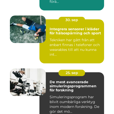
förä...
30. sep
Integrera sensorer i kläder
för hälsospårning och sport
Tekniken har gått från att
enbart finnas i telefoner och
wearables till att nu kunna
int...
25. sep
De mest avancerade
simuleringsprogrammen
för forskning
Simuleringsprogram har
blivit oumbärliga verktyg
inom modern forskning. De
gör det mö...