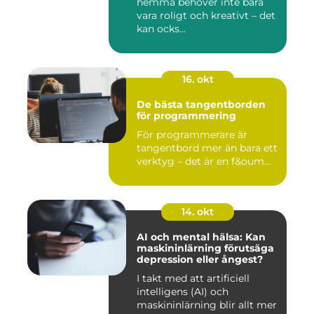
hemma behöver inte bara
vara roligt och kreativt – det
kan ocks...
16. okt
De bästa tangentborden
för programmering
För programmerare är
tangentbord mer än bara ett
verktyg – det är en f&oum...
14. okt
AI och mental hälsa: Kan
maskininlärning förutsäga
depression eller ångest?
I takt med att artificiell
intelligens (AI) och
maskininlärning blir allt mer