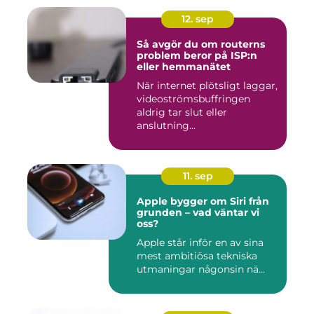
12. sep
Så avgör du om routerns
problem beror på ISP:n
eller hemmanätet
När internet plötsligt laggar,
videoströmsbuffringen
aldrig tar slut eller
anslutning...
11. sep
Apple bygger om Siri från
grunden – vad väntar vi
oss?
Apple står inför en av sina
mest ambitiösa tekniska
utmaningar någonsin nä...