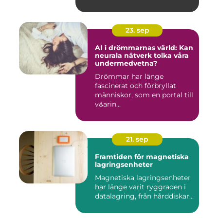
23. sep
AI i drömmarnas värld: Kan
neurala nätverk tolka våra
undermedvetna?
Drömmar har länge
fascinerat och förbryllat
människor, som en portal till
v&arin...
21. sep
Framtiden för magnetiska
lagringsenheter
Magnetiska lagringsenheter
har länge varit ryggraden i
datalagring, från hårddiskar...