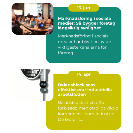
13. jun
Marknadsföring i sociala
medier: Så bygger företag
långsiktig synlighet
Marknadsföring i sociala
medier har blivit en av de
viktigaste kanalerna för
företag ...
14. apr
Balansblock som
effektiviserar industriella
arbetsflöden
Balansblock är en ofta
förbisedd men otroligt viktig
komponent inom industrin.
De bidrar t...