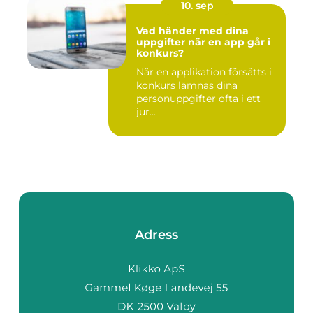
10. sep
Vad händer med dina
uppgifter när en app går i
konkurs?
När en applikation försätts i
konkurs lämnas dina
personuppgifter ofta i ett
jur...
Adress