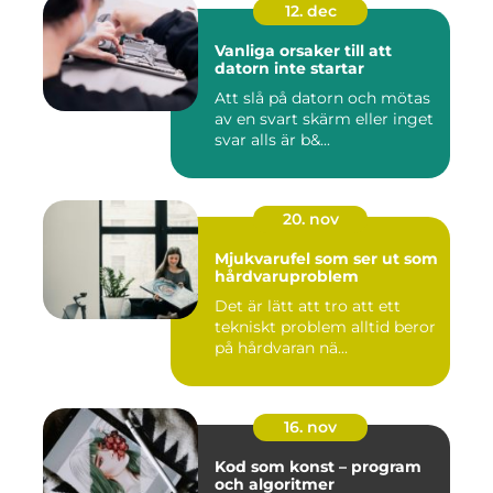
12. dec
Vanliga orsaker till att
datorn inte startar
Att slå på datorn och mötas
av en svart skärm eller inget
svar alls är b&...
20. nov
Mjukvarufel som ser ut som
hårdvaruproblem
Det är lätt att tro att ett
tekniskt problem alltid beror
på hårdvaran nä...
16. nov
Kod som konst – program
och algoritmer