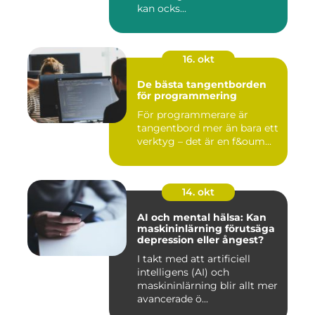
kan ocks...
16. okt
De bästa tangentborden
för programmering
För programmerare är
tangentbord mer än bara ett
verktyg – det är en f&oum...
14. okt
AI och mental hälsa: Kan
maskininlärning förutsäga
depression eller ångest?
I takt med att artificiell
intelligens (AI) och
maskininlärning blir allt mer
avancerade ö...