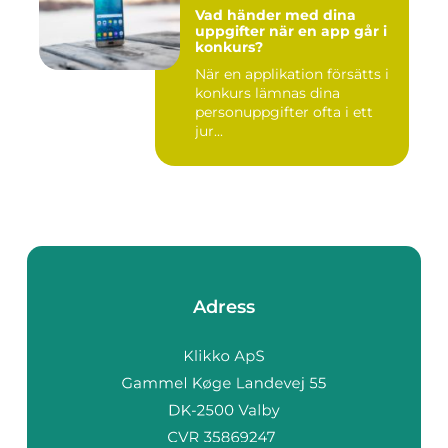
Vad händer med dina
uppgifter när en app går i
konkurs?
När en applikation försätts i
konkurs lämnas dina
personuppgifter ofta i ett
jur...
Adress