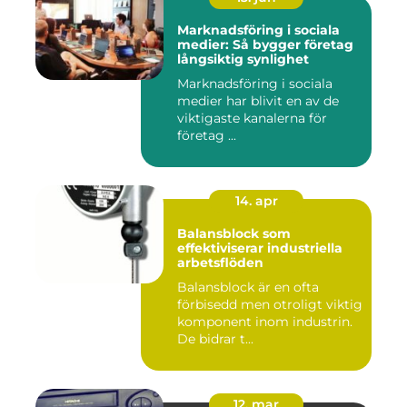
Marknadsföring i sociala
medier: Så bygger företag
långsiktig synlighet
Marknadsföring i sociala
medier har blivit en av de
viktigaste kanalerna för
företag ...
14. apr
Balansblock som
effektiviserar industriella
arbetsflöden
Balansblock är en ofta
förbisedd men otroligt viktig
komponent inom industrin.
De bidrar t...
12. mar