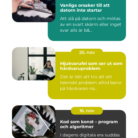
Vanliga orsaker till att
datorn inte startar
Att slå på datorn och mötas
av en svart skärm eller inget
svar alls är b&...
20. nov
Mjukvarufel som ser ut som
hårdvaruproblem
Det är lätt att tro att ett
tekniskt problem alltid beror
på hårdvaran nä...
16. nov
Kod som konst – program
och algoritmer
I dagens digitala era suddas