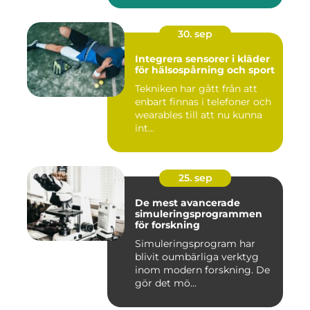
30. sep
Integrera sensorer i kläder
för hälsospårning och sport
Tekniken har gått från att
enbart finnas i telefoner och
wearables till att nu kunna
int...
25. sep
De mest avancerade
simuleringsprogrammen
för forskning
Simuleringsprogram har
blivit oumbärliga verktyg
inom modern forskning. De
gör det mö...