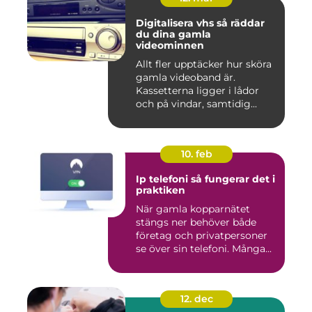
Digitalisera vhs så räddar
du dina gamla
videominnen
Allt fler upptäcker hur sköra
gamla videoband är.
Kassetterna ligger i lådor
och på vindar, samtidig...
10. feb
Ip telefoni så fungerar det i
praktiken
När gamla kopparnätet
stängs ner behöver både
företag och privatpersoner
se över sin telefoni. Många...
12. dec