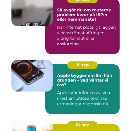
Så avgör du om routerns
problem beror på ISP:n
eller hemmanätet
När internet plötsligt laggar,
videoströmsbuffringen
aldrig tar slut eller
anslutning...
11. sep
Apple bygger om Siri från
grunden – vad väntar vi
oss?
Apple står inför en av sina
mest ambitiösa tekniska
utmaningar någonsin nä...
10. sep