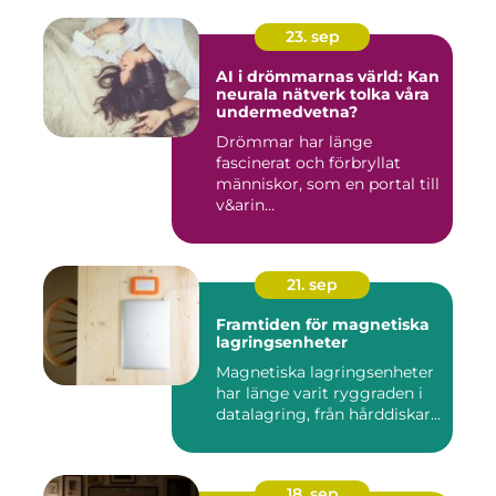
23. sep
AI i drömmarnas värld: Kan
neurala nätverk tolka våra
undermedvetna?
Drömmar har länge
fascinerat och förbryllat
människor, som en portal till
v&arin...
21. sep
Framtiden för magnetiska
lagringsenheter
Magnetiska lagringsenheter
har länge varit ryggraden i
datalagring, från hårddiskar...
18. sep