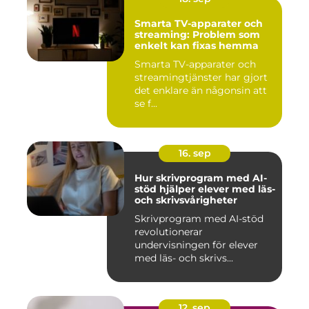
Smarta TV-apparater och
streaming: Problem som
enkelt kan fixas hemma
Smarta TV-apparater och
streamingtjänster har gjort
det enklare än någonsin att
se f...
16. sep
Hur skrivprogram med AI-
stöd hjälper elever med läs-
och skrivsvårigheter
Skrivprogram med AI-stöd
revolutionerar
undervisningen för elever
med läs- och skrivs...
12. sep