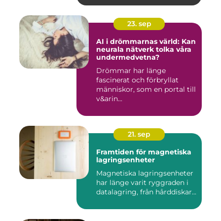
23. sep
AI i drömmarnas värld: Kan
neurala nätverk tolka våra
undermedvetna?
Drömmar har länge
fascinerat och förbryllat
människor, som en portal till
v&arin...
21. sep
Framtiden för magnetiska
lagringsenheter
Magnetiska lagringsenheter
har länge varit ryggraden i
datalagring, från hårddiskar...