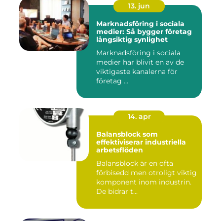
13. jun
Marknadsföring i sociala
medier: Så bygger företag
långsiktig synlighet
Marknadsföring i sociala
medier har blivit en av de
viktigaste kanalerna för
företag ...
14. apr
Balansblock som
effektiviserar industriella
arbetsflöden
Balansblock är en ofta
förbisedd men otroligt viktig
komponent inom industrin.
De bidrar t...