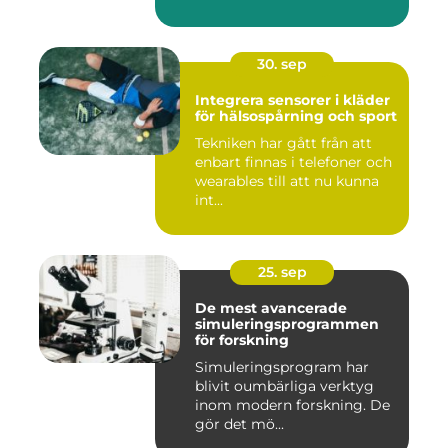
30. sep
Integrera sensorer i kläder
för hälsospårning och sport
Tekniken har gått från att
enbart finnas i telefoner och
wearables till att nu kunna
int...
25. sep
De mest avancerade
simuleringsprogrammen
för forskning
Simuleringsprogram har
blivit oumbärliga verktyg
inom modern forskning. De
gör det mö...