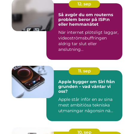
12. sep
Så avgör du om routerns
problem beror på ISP:n
eller hemmanätet
När internet plötsligt laggar,
videoströmsbuffringen
aldrig tar slut eller
anslutning...
11. sep
Apple bygger om Siri från
grunden – vad väntar vi
oss?
Apple står inför en av sina
mest ambitiösa tekniska
utmaningar någonsin nä...
10. sep