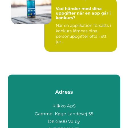
Vad händer med dina
uppgifter när en app går i
konkurs?
När en applikation försätts i
konkurs lämnas dina
personuppgifter ofta i ett
jur...
Adress