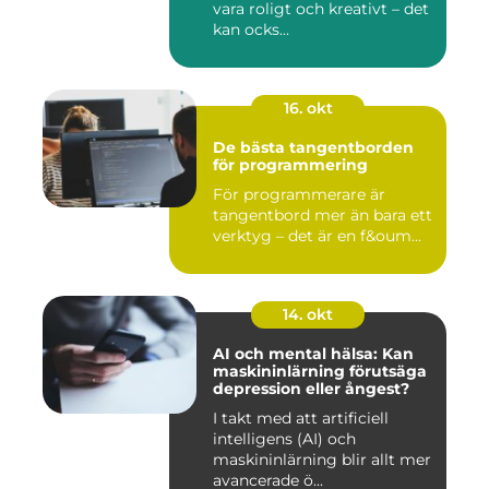
vara roligt och kreativt – det
kan ocks...
16. okt
De bästa tangentborden
för programmering
För programmerare är
tangentbord mer än bara ett
verktyg – det är en f&oum...
14. okt
AI och mental hälsa: Kan
maskininlärning förutsäga
depression eller ångest?
I takt med att artificiell
intelligens (AI) och
maskininlärning blir allt mer
avancerade ö...