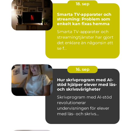
18. sep
Smarta TV-apparater och
streaming: Problem som
enkelt kan fixas hemma
Smarta TV-apparater och
streamingtjänster har gjort
det enklare än någonsin att
se f...
16. sep
Hur skrivprogram med AI-
stöd hjälper elever med läs-
och skrivsvårigheter
Skrivprogram med AI-stöd
revolutionerar
undervisningen för elever
med läs- och skrivs...