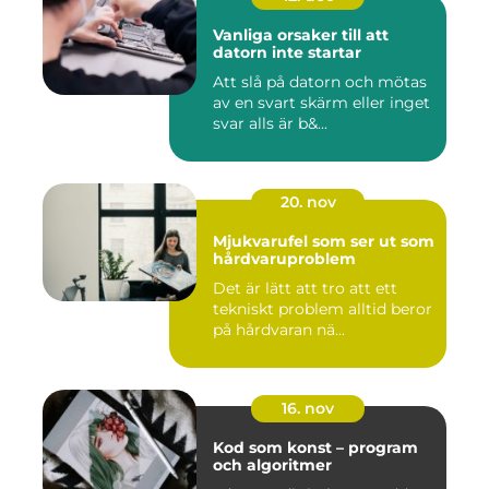
Vanliga orsaker till att
datorn inte startar
Att slå på datorn och mötas
av en svart skärm eller inget
svar alls är b&...
20. nov
Mjukvarufel som ser ut som
hårdvaruproblem
Det är lätt att tro att ett
tekniskt problem alltid beror
på hårdvaran nä...
16. nov
Kod som konst – program
och algoritmer