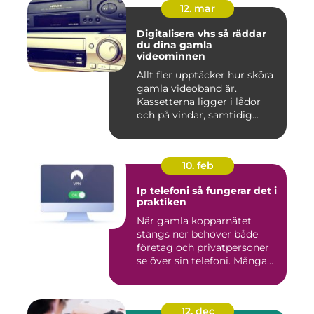
12. mar
Digitalisera vhs så räddar
du dina gamla
videominnen
Allt fler upptäcker hur sköra
gamla videoband är.
Kassetterna ligger i lådor
och på vindar, samtidig...
10. feb
Ip telefoni så fungerar det i
praktiken
När gamla kopparnätet
stängs ner behöver både
företag och privatpersoner
se över sin telefoni. Många...
12. dec