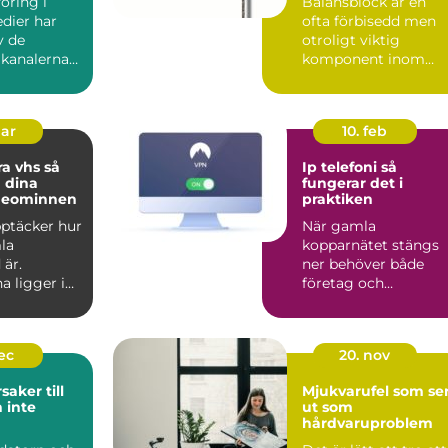
öring i
Balansblock är en
dier har
ofta förbisedd men
v de
otroligt viktig
 kanalerna
komponent inom
...
industrin. De bidrar t.
mar
10. feb
a vhs så
Ip telefoni så
 dina
fungerar det i
deominnen
praktiken
upptäcker hur
När gamla
la
kopparnätet stängs
 är.
ner behöver både
a ligger i
företag och
på vindar,
privatpersoner se
över sin telefoni.
Många...
dec
20. nov
saker till
Mjukvarufel som se
 inte
ut som
hårdvaruproblem