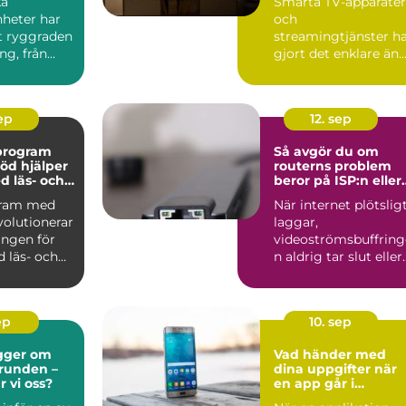
ka
Smarta TV-apparater
nheter har
och
it ryggraden
streamingtjänster h
ng, från
gjort det enklare än
..
någonsin att se f...
sep
12. sep
vprogram
Så avgör du om
öd hjälper
routerns problem
d läs- och
beror på ISP:n eller
igheter
hemmanätet
gram med
När internet plötslig
volutionerar
laggar,
ingen för
videoströmsbuffring
 läs- och
n aldrig tar slut eller
anslutning...
ep
10. sep
gger om
Vad händer med
grunden –
dina uppgifter när
r vi oss?
en app går i
konkurs?