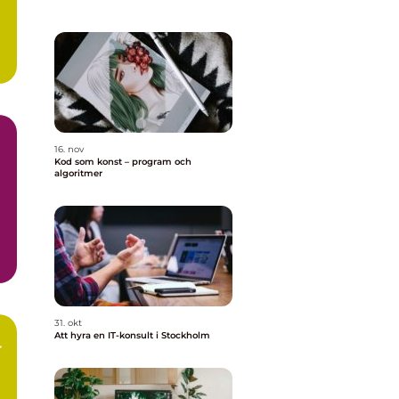
..
16. nov
Kod som konst – program och
algoritmer
31. okt
Att hyra en IT-konsult i Stockholm
r