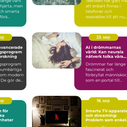
länge varit
Tekniken har gått fr
järta, men
att enbart finnas i
ch smarta
telefoner och
örä...
wearables till att nu
kunna int...
sep
23. sep
avancerade
AI i drömmarnas
ngsprogram
värld: Kan neurala
orskning
nätverk tolka våra
undermedvetna?
ngsprogram
Drömmar har länge
 oumbärliga
fascinerat och
inom modern
förbryllat människor
 De gör det
som en portal till
v&arin...
sep
18. sep
 för
Smarta TV-apparat
ka
och streaming:
nheter
Problem som enkel
kan fixas hemma