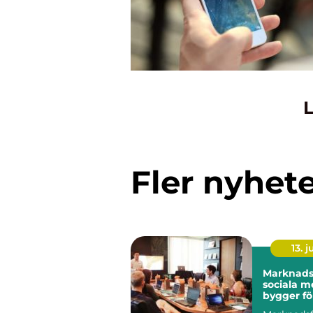
L
Fler nyhet
13. j
Marknadsf
sociala m
bygger fö
långsikti