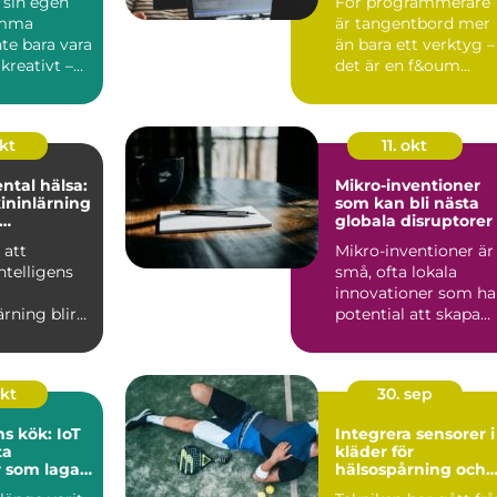
 sin egen
För programmerare
emma
är tangentbord mer
te bara vara
än bara ett verktyg –
 kreativt –
det är en f&oum...
s...
okt
11. okt
ntal hälsa:
Mikro-inventioner
ininlärning
som kan bli nästa
globala disruptorer
n eller
 att
Mikro-inventioner är
intelligens
små, ofta lokala
innovationer som ha
rning blir
potential att skapa
avancerade
stora f&ou...
okt
30. sep
s kök: IoT
Integrera sensorer i
ta
kläder för
 som lagar
hälsospårning och
g
sport