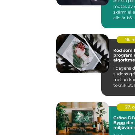
Att slå på
mötas av 
skärm elle
alls är b&...
16. 
Kod som k
program 
algoritme
I dagens d
suddas gr
mellan ko
teknik ut
och algor
ska...
27. 
Gröna DIY
Bygg din
miljövänl
hemma