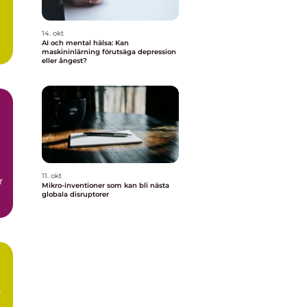
14. okt
AI och mental hälsa: Kan
maskininlärning förutsäga depression
eller ångest?
11. okt
r
Mikro-inventioner som kan bli nästa
globala disruptorer