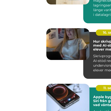
Magnetis
lagringse
länge var
i datalagri
hårddiskar.
16. 
Hur skri
med AI-st
elever me
skrivsvår
Skrivpro
AI-stöd re
undervisn
elever med
skrivs...
11. s
Apple by
Siri från 
vad vänta