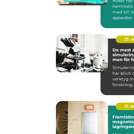
Köket har 
hemmets h
med IoT o
apparater f
25. 
De mest 
simuleri
men för f
Simuleri
har blivit
verktyg 
forskning.
mö...
21. 
Framtiden
magnetis
lagringse