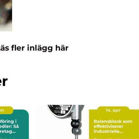
äs fler inlägg här
er
un
14. apr
öring i
Balansblock som
edier: Så
effektiviserar
retag
industriella
g synlighet
arbetsflöden