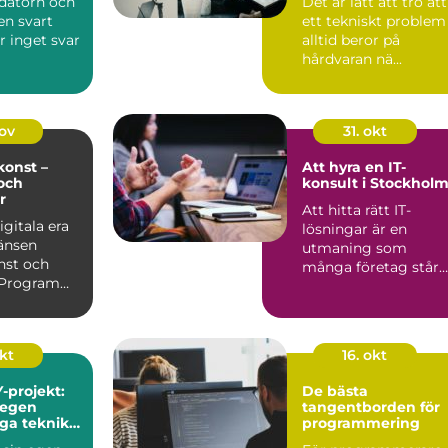
 datorn och
Det är lätt att tro att
en svart
ett tekniskt problem
r inget svar
alltid beror på
hårdvaran nä...
nov
31. okt
onst –
Att hyra en IT-
och
konsult i Stockhol
r
Att hitta rätt IT-
igitala era
lösningar är en
änsen
utmaning som
nst och
många företag står
. Program
in...
itmer kan
okt
16. okt
-projekt:
De bästa
 egen
tangentborden för
iga teknik
programmering