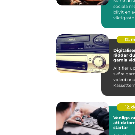
Marknadsf
sociala me
blivit en a
viktigaste
för företag 
12. 
Digitaliser
räddar du
gamla vi
Allt fler 
sköra gam
videoband
Kassettern
lådor och 
samtidig...
12. 
Vanliga or
att datorn
startar