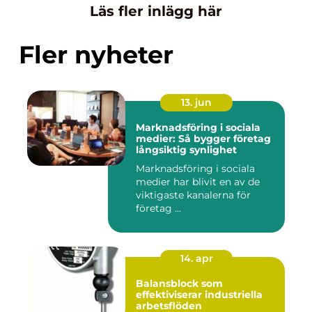
Läs fler inlägg här
Fler nyheter
13. jun
Marknadsföring i sociala
medier: Så bygger företag
långsiktig synlighet
Marknadsföring i sociala
medier har blivit en av de
viktigaste kanalerna för
företag ...
14. apr
Balansblock som
effektiviserar industriella
arbetsflöden