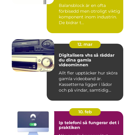
Balansblock är en ofta
förbisedd men otroligt viktig
komponent inom industrin.
De bidrar t...
12. mar
Digitalisera vhs så räddar
du dina gamla
videominnen
Allt fler upptäcker hur sköra
gamla videoband är.
Kassetterna ligger i lådor
och på vindar, samtidig...
10. feb
Ip telefoni så fungerar det i
praktiken