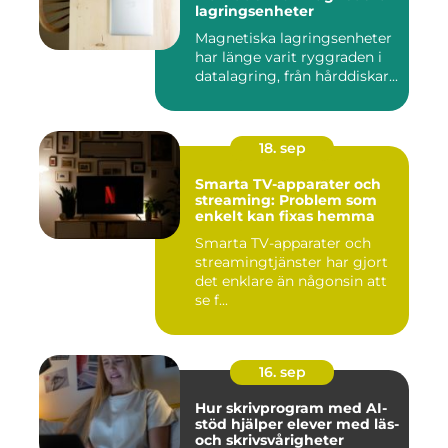
lagringsenheter
Magnetiska lagringsenheter
har länge varit ryggraden i
datalagring, från hårddiskar...
18. sep
Smarta TV-apparater och
streaming: Problem som
enkelt kan fixas hemma
Smarta TV-apparater och
streamingtjänster har gjort
det enklare än någonsin att
se f...
16. sep
Hur skrivprogram med AI-
stöd hjälper elever med läs-
och skrivsvårigheter