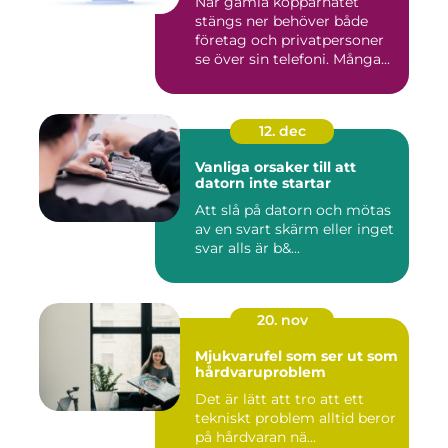
När gamla kopparnätet
stängs ner behöver både
företag och privatpersoner
se över sin telefoni. Många...
12. dec
Vanliga orsaker till att
datorn inte startar
Att slå på datorn och mötas
av en svart skärm eller inget
svar alls är b&...
20. nov
Mjukvarufel som ser ut som
hårdvaruproblem
Det är lätt att tro att ett
tekniskt problem alltid beror
på hårdvaran nä...