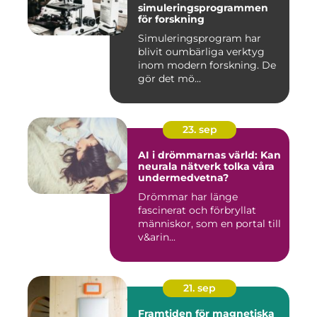
simuleringsprogrammen
för forskning
Simuleringsprogram har
blivit oumbärliga verktyg
inom modern forskning. De
gör det mö...
23. sep
AI i drömmarnas värld: Kan
neurala nätverk tolka våra
undermedvetna?
Drömmar har länge
fascinerat och förbryllat
människor, som en portal till
v&arin...
21. sep
Framtiden för magnetiska