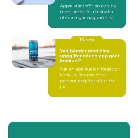
Apple står inför en av sina
mest ambitiösa tekniska
utmaningar någonsin nä...
10. sep
Vad händer med dina
uppgifter när en app går i
konkurs?
När en applikation försätts i
konkurs lämnas dina
personuppgifter ofta i ett
jur...