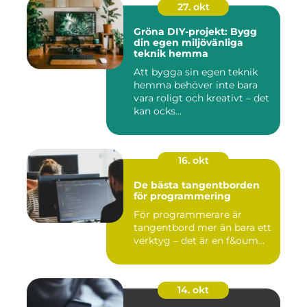
27. okt
Gröna DIY-projekt: Bygg
din egen miljövänliga
teknik hemma
Att bygga sin egen teknik
hemma behöver inte bara
vara roligt och kreativt – det
kan ocks...
16. okt
De bästa tangentborden
för programmering
För programmerare är
tangentbord mer än bara ett
verktyg – det är en f&oum...
14. okt