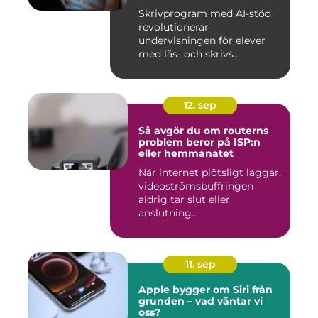
Skrivprogram med AI-stöd
revolutionerar
undervisningen för elever
med läs- och skrivs...
12. sep
Så avgör du om routerns
problem beror på ISP:n
eller hemmanätet
När internet plötsligt laggar,
videoströmsbuffringen
aldrig tar slut eller
anslutning...
11. sep
Apple bygger om Siri från
grunden – vad väntar vi
oss?