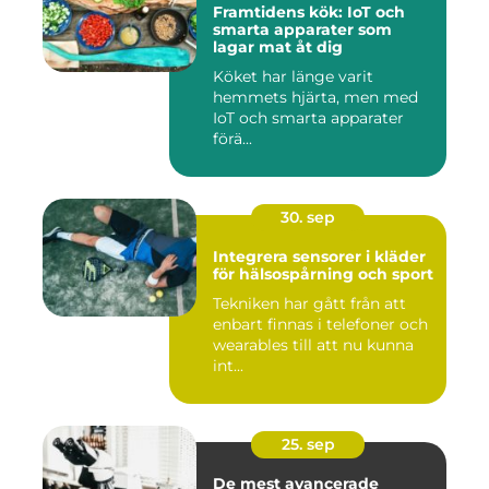
Framtidens kök: IoT och
smarta apparater som
lagar mat åt dig
Köket har länge varit
hemmets hjärta, men med
IoT och smarta apparater
förä...
30. sep
Integrera sensorer i kläder
för hälsospårning och sport
Tekniken har gått från att
enbart finnas i telefoner och
wearables till att nu kunna
int...
25. sep
De mest avancerade