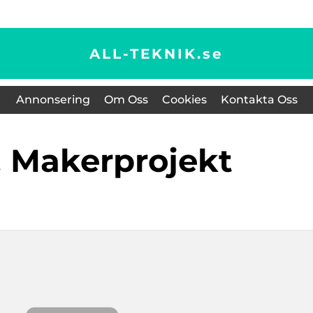
ALL-TEKNIK.
se
Annonsering
Om Oss
Cookies
Kontakta Oss
 & Makerprojekt