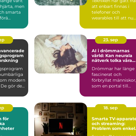
länge varit
Tekniken har gått fr
järta, men
att enbart finnas i
ch smarta
telefoner och
örä...
wearables till att nu
kunna int...
sep
23. sep
avancerade
AI i drömmarnas
ngsprogram
värld: Kan neurala
orskning
nätverk tolka våra
undermedvetna?
ngsprogram
Drömmar har länge
 oumbärliga
fascinerat och
inom modern
förbryllat människor
 De gör det
som en portal till
v&arin...
sep
18. sep
 för
Smarta TV-apparat
ka
och streaming:
nheter
Problem som enkel
kan fixas hemma