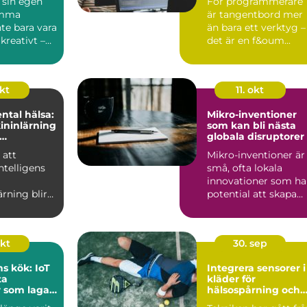
 sin egen
För programmerare
emma
är tangentbord mer
te bara vara
än bara ett verktyg –
 kreativt –
det är en f&oum...
s...
okt
11. okt
ntal hälsa:
Mikro-inventioner
ininlärning
som kan bli nästa
globala disruptorer
n eller
 att
Mikro-inventioner är
intelligens
små, ofta lokala
innovationer som ha
rning blir
potential att skapa
avancerade
stora f&ou...
okt
30. sep
s kök: IoT
Integrera sensorer i
ta
kläder för
 som lagar
hälsospårning och
g
sport