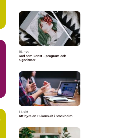
..
16. nov
Kod som konst – program och
algoritmer
31. okt
Att hyra en IT-konsult i Stockholm
r