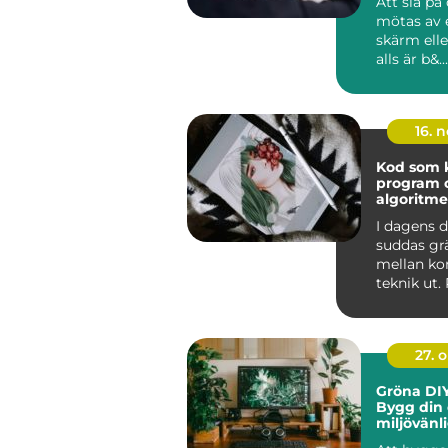
Att slå på
mötas av 
skärm elle
alls är b&...
16. 
Kod som k
program 
algoritme
I dagens d
suddas gr
mellan ko
teknik ut
och algor
ska...
27. 
Gröna DIY
Bygg din
miljövänl
hemma