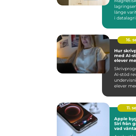
Magnetis
lagringse
länge var
i datalagri
hårddiskar.
16. 
Hur skri
med AI-st
elever me
skrivsvår
Skrivpro
AI-stöd re
undervisn
elever med
skrivs...
11. s
Apple by
Siri från 
vad vänta