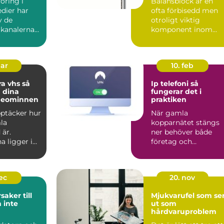
öring i
Balansblock är en
dier har
ofta förbisedd men
v de
otroligt viktig
 kanalerna
komponent inom
...
industrin. De bidrar t.
mar
10. feb
a vhs så
Ip telefoni så
 dina
fungerar det i
deominnen
praktiken
upptäcker hur
När gamla
la
kopparnätet stängs
 är.
ner behöver både
a ligger i
företag och
på vindar,
privatpersoner se
över sin telefoni.
Många...
dec
20. nov
saker till
Mjukvarufel som se
 inte
ut som
hårdvaruproblem