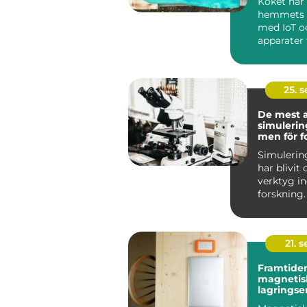
Köket har 
hemmets h
med IoT o
apparater f
25. 
De mest 
simuleri
men för f
Simuleri
har blivit
verktyg 
forskning.
mö...
21. 
Framtiden
magnetis
lagringse