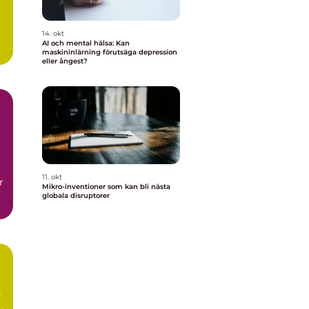
14. okt
AI och mental hälsa: Kan
maskininlärning förutsäga depression
eller ångest?
11. okt
r
Mikro-inventioner som kan bli nästa
globala disruptorer