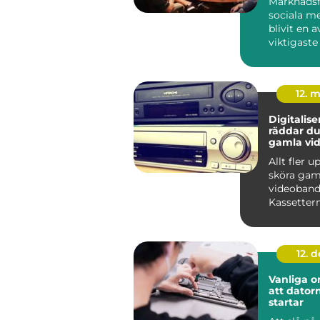
Marknadsf
sociala me
blivit en a
viktigaste
för företag 
12. 
Digitaliser
räddar du
gamla vi
Allt fler 
sköra gam
videoband
Kassettern
lådor och 
samtidig...
12. 
Vanliga or
att datorn
startar