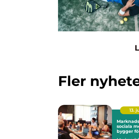
L
Fler nyhet
13. j
Marknadsf
sociala m
bygger fö
långsikti