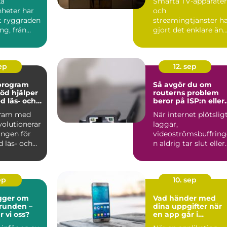
ka
Smarta TV-apparater
nheter har
och
it ryggraden
streamingtjänster h
ng, från
gjort det enklare än
..
någonsin att se f...
sep
12. sep
vprogram
Så avgör du om
öd hjälper
routerns problem
d läs- och
beror på ISP:n eller
igheter
hemmanätet
gram med
När internet plötslig
volutionerar
laggar,
ingen för
videoströmsbuffring
 läs- och
n aldrig tar slut eller
anslutning...
ep
10. sep
gger om
Vad händer med
grunden –
dina uppgifter när
r vi oss?
en app går i
konkurs?