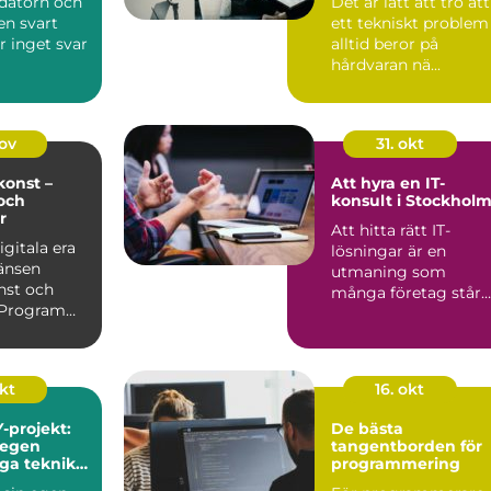
 datorn och
Det är lätt att tro att
en svart
ett tekniskt problem
r inget svar
alltid beror på
hårdvaran nä...
nov
31. okt
onst –
Att hyra en IT-
och
konsult i Stockhol
r
Att hitta rätt IT-
igitala era
lösningar är en
änsen
utmaning som
nst och
många företag står
. Program
in...
itmer kan
okt
16. okt
-projekt:
De bästa
 egen
tangentborden för
iga teknik
programmering