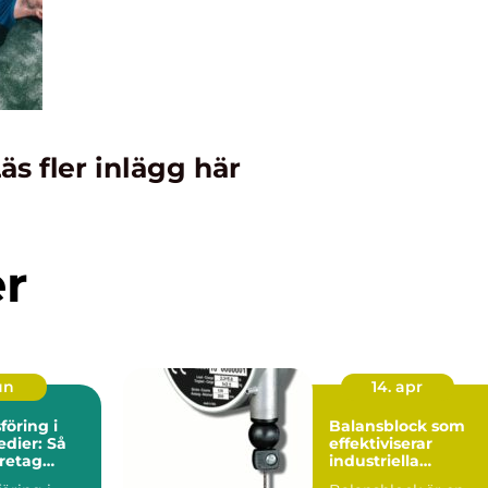
äs fler inlägg här
er
un
14. apr
öring i
Balansblock som
edier: Så
effektiviserar
retag
industriella
g synlighet
arbetsflöden