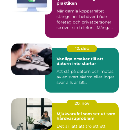
praktiken
När gamla kopparnätet
stängs ner behöver både
företag och privatpersoner
se över sin telefoni. Många...
12. dec
Vanliga orsaker till att
datorn inte startar
Att slå på datorn och mötas
av en svart skärm eller inget
svar alls är b&...
20. nov
Mjukvarufel som ser ut som
hårdvaruproblem
Det är lätt att tro att ett