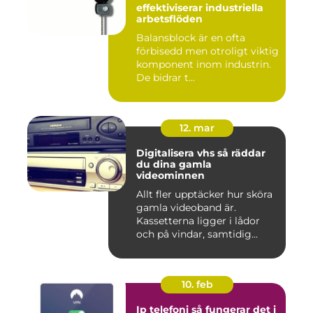
effektiviserar industriella
arbetsflöden
Balansblock är en ofta
förbisedd men otroligt viktig
komponent inom industrin.
De bidrar t...
12. mar
Digitalisera vhs så räddar
du dina gamla
videominnen
Allt fler upptäcker hur sköra
gamla videoband är.
Kassetterna ligger i lådor
och på vindar, samtidig...
10. feb
Ip telefoni så fungerar det i