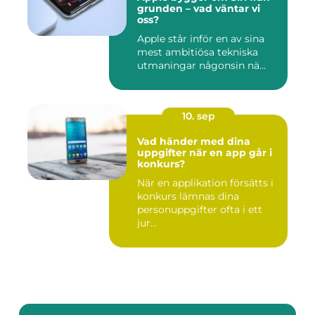
grunden – vad väntar vi
oss?
Apple står inför en av sina
mest ambitiösa tekniska
utmaningar någonsin nä...
10. sep
Vad händer med dina
uppgifter när en app går i
konkurs?
När en applikation försätts i
konkurs lämnas dina
personuppgifter ofta i ett
jur...