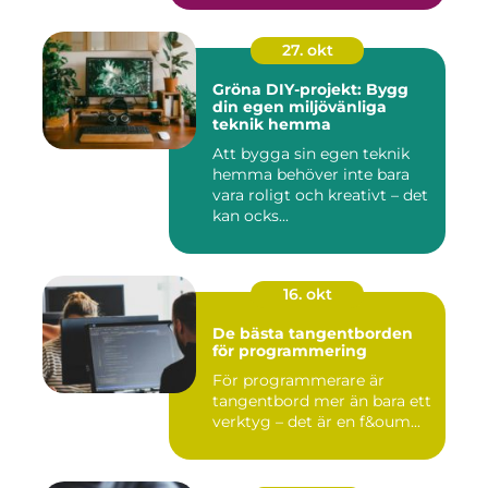
27. okt
Gröna DIY-projekt: Bygg
din egen miljövänliga
teknik hemma
Att bygga sin egen teknik
hemma behöver inte bara
vara roligt och kreativt – det
kan ocks...
16. okt
De bästa tangentborden
för programmering
För programmerare är
tangentbord mer än bara ett
verktyg – det är en f&oum...