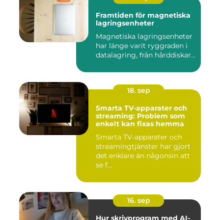
Framtiden för magnetiska
lagringsenheter
Magnetiska lagringsenheter
har länge varit ryggraden i
datalagring, från hårddiskar...
18. sep
Smarta TV-apparater och
streaming: Problem som
enkelt kan fixas hemma
Smarta TV-apparater och
streamingtjänster har gjort
det enklare än någonsin att
se f...
16. sep
Hur skrivprogram med AI-