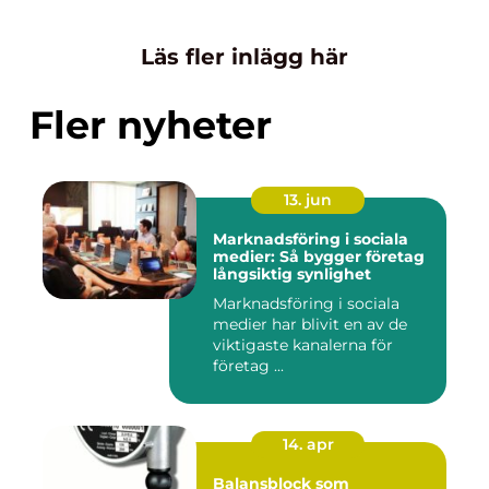
Läs fler inlägg här
Fler nyheter
13. jun
Marknadsföring i sociala
medier: Så bygger företag
långsiktig synlighet
Marknadsföring i sociala
medier har blivit en av de
viktigaste kanalerna för
företag ...
14. apr
Balansblock som