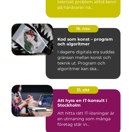
tekniskt problem alltid beror
på hårdvaran nä...
16. nov
Kod som konst – program
och algoritmer
I dagens digitala era suddas
gränsen mellan konst och
teknik ut. Program och
algoritmer kan ska...
31. okt
Att hyra en IT-konsult i
Stockholm
Att hitta rätt IT-lösningar är
en utmaning som många
företag står in...