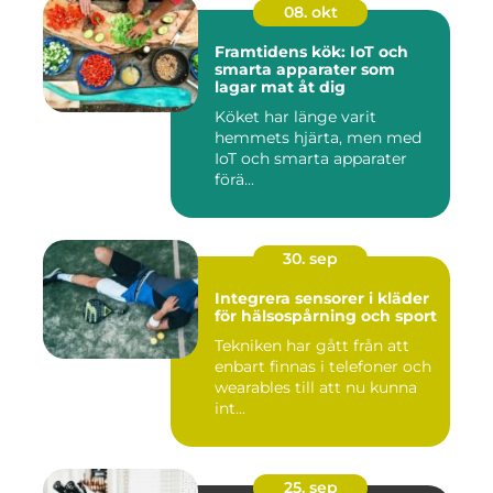
08. okt
Framtidens kök: IoT och
smarta apparater som
lagar mat åt dig
Köket har länge varit
hemmets hjärta, men med
IoT och smarta apparater
förä...
30. sep
Integrera sensorer i kläder
för hälsospårning och sport
Tekniken har gått från att
enbart finnas i telefoner och
wearables till att nu kunna
int...
25. sep