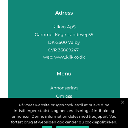
Adress
web:
www.klikko.dk
Menu
Annonsering
Om oss
Cookies
På vores website bruges cookies til at huske dine
indstillinger, statistik og personalisering af indhold og
Kontakta oss
annoncer. Denne information deles med tredjepart. Ved
Sitemap
fortsat brug af websiden godkender du cookiepolitikken.