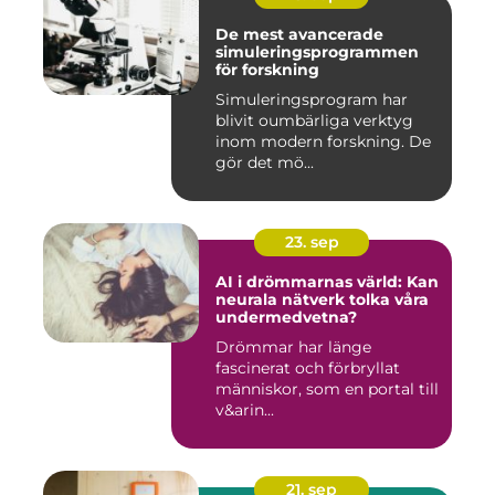
De mest avancerade
simuleringsprogrammen
för forskning
Simuleringsprogram har
blivit oumbärliga verktyg
inom modern forskning. De
gör det mö...
23. sep
AI i drömmarnas värld: Kan
neurala nätverk tolka våra
undermedvetna?
Drömmar har länge
fascinerat och förbryllat
människor, som en portal till
v&arin...
21. sep