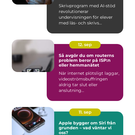
Skrivprogram med AI-stöd
revolutionerar
undervisningen för elever
med läs- och skrivs...
12. sep
Så avgör du om routerns
problem beror på ISP:n
eller hemmanätet
När internet plötsligt laggar,
videoströmsbuffringen
aldrig tar slut eller
anslutning...
11. sep
Apple bygger om Siri från
grunden – vad väntar vi
oss?