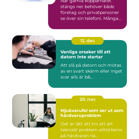
När gamla kopparnätet
stängs ner behöver både
företag och privatpersoner
se över sin telefoni. Många...
12. dec
Vanliga orsaker till att
datorn inte startar
Att slå på datorn och mötas
av en svart skärm eller inget
svar alls är b&...
20. nov
Mjukvarufel som ser ut som
hårdvaruproblem
Det är lätt att tro att ett
tekniskt problem alltid beror
på hårdvaran nä...