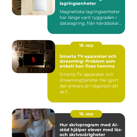
lagringsenheter
Magnetiska lagringsenheter
har länge varit ryggraden i
datalagring, från hårddiskar...
18. sep
Smarta TV-apparater och
streaming: Problem som
enkelt kan fixas hemma
Smarta TV-apparater och
streamingtjänster har gjort
det enklare än någonsin att
se f...
16. sep
Hur skrivprogram med AI-
stöd hjälper elever med läs-
och skrivsvårigheter