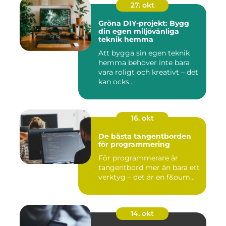
27. okt
Gröna DIY-projekt: Bygg
din egen miljövänliga
teknik hemma
Att bygga sin egen teknik
hemma behöver inte bara
vara roligt och kreativt – det
kan ocks...
16. okt
De bästa tangentborden
för programmering
För programmerare är
tangentbord mer än bara ett
verktyg – det är en f&oum...
14. okt