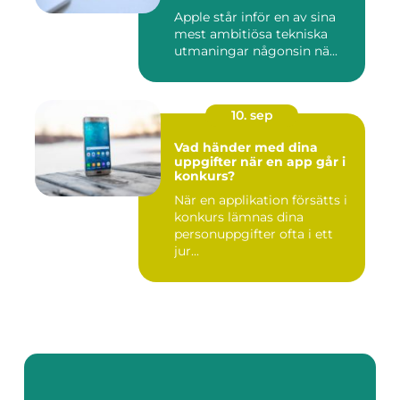
Apple står inför en av sina
mest ambitiösa tekniska
utmaningar någonsin nä...
10. sep
Vad händer med dina
uppgifter när en app går i
konkurs?
När en applikation försätts i
konkurs lämnas dina
personuppgifter ofta i ett
jur...