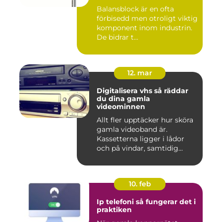
Balansblock är en ofta
förbisedd men otroligt viktig
komponent inom industrin.
De bidrar t...
12. mar
Digitalisera vhs så räddar
du dina gamla
videominnen
Allt fler upptäcker hur sköra
gamla videoband är.
Kassetterna ligger i lådor
och på vindar, samtidig...
10. feb
Ip telefoni så fungerar det i
praktiken