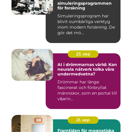
simuleringsprogrammen
för forskning
Simuleringsprogram har
blivit oumbärliga verktyg
inom modern forskning. De
gör det mö...
23. sep
AI i drömmarnas värld: Kan
neurala nätverk tolka våra
undermedvetna?
Drömmar har länge
fascinerat och förbryllat
människor, som en portal till
v&arin...
21. sep
Framtiden för magnetiska