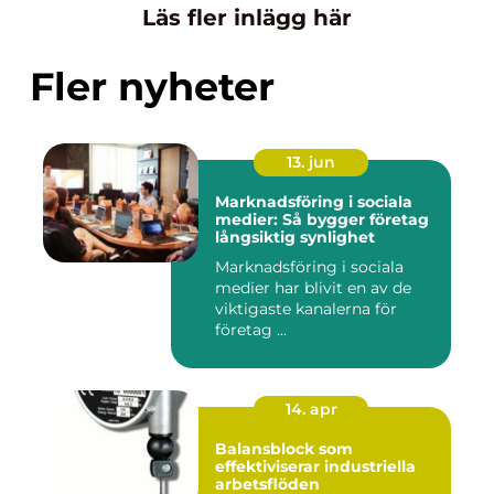
Läs fler inlägg här
Fler nyheter
13. jun
Marknadsföring i sociala
medier: Så bygger företag
långsiktig synlighet
Marknadsföring i sociala
medier har blivit en av de
viktigaste kanalerna för
företag ...
14. apr
Balansblock som
effektiviserar industriella
arbetsflöden