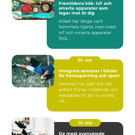
Framtidens kök: IoT och
smarta apparater som
lagar mat åt dig
Köket har länge varit
hemmets hjärta, men med
IoT och smarta apparater
förä...
30. sep
Integrera sensorer i kläder
för hälsospårning och sport
Tekniken har gått från att
enbart finnas i telefoner och
wearables till att nu kunna
int...
25. sep
De mest avancerade