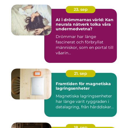
23. sep
AI i drömmarnas värld: Kan
neurala nätverk tolka våra
undermedvetna?
Drömmar har länge
fascinerat och förbryllat
människor, som en portal till
v&arin...
21. sep
Framtiden för magnetiska
lagringsenheter
Magnetiska lagringsenheter
har länge varit ryggraden i
datalagring, från hårddiskar...
18. sep