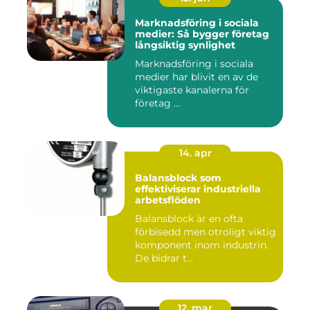
Marknadsföring i sociala
medier: Så bygger företag
långsiktig synlighet
Marknadsföring i sociala
medier har blivit en av de
viktigaste kanalerna för
företag ...
14. apr
Balansblock som
effektiviserar industriella
arbetsflöden
Balansblock är en ofta
förbisedd men otroligt viktig
komponent inom industrin.
De bidrar t...
12. mar