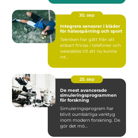
30. sep
Integrera sensorer i kläder
för hälsospårning och sport
Tekniken har gått från att
enbart finnas i telefoner och
wearables till att nu kunna
int...
25. sep
De mest avancerade
simuleringsprogrammen
för forskning
Simuleringsprogram har
blivit oumbärliga verktyg
inom modern forskning. De
gör det mö...