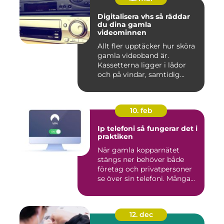
Digitalisera vhs så räddar
du dina gamla
videominnen
Allt fler upptäcker hur sköra
gamla videoband är.
Kassetterna ligger i lådor
och på vindar, samtidig...
10. feb
Ip telefoni så fungerar det i
praktiken
När gamla kopparnätet
stängs ner behöver både
företag och privatpersoner
se över sin telefoni. Många...
12. dec