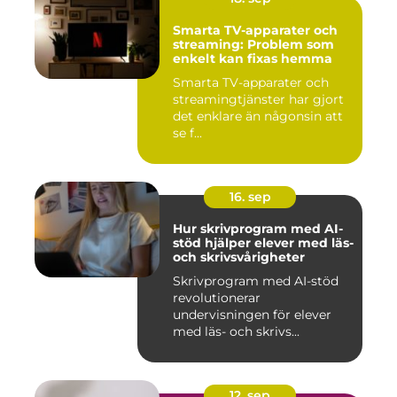
Smarta TV-apparater och
streaming: Problem som
enkelt kan fixas hemma
Smarta TV-apparater och
streamingtjänster har gjort
det enklare än någonsin att
se f...
16. sep
Hur skrivprogram med AI-
stöd hjälper elever med läs-
och skrivsvårigheter
Skrivprogram med AI-stöd
revolutionerar
undervisningen för elever
med läs- och skrivs...
12. sep