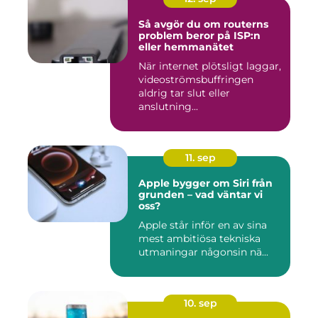
Så avgör du om routerns
problem beror på ISP:n
eller hemmanätet
När internet plötsligt laggar,
videoströmsbuffringen
aldrig tar slut eller
anslutning...
11. sep
Apple bygger om Siri från
grunden – vad väntar vi
oss?
Apple står inför en av sina
mest ambitiösa tekniska
utmaningar någonsin nä...
10. sep