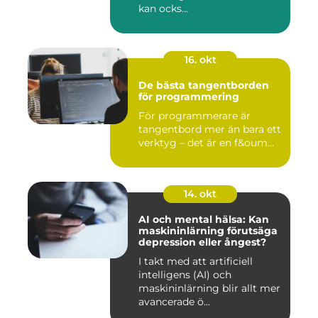
kan ocks...
16. okt
De bästa tangentborden
för programmering
För programmerare är
tangentbord mer än bara ett
verktyg – det är en f&oum...
14. okt
AI och mental hälsa: Kan
maskininlärning förutsäga
depression eller ångest?
I takt med att artificiell
intelligens (AI) och
maskininlärning blir allt mer
avancerade ö...