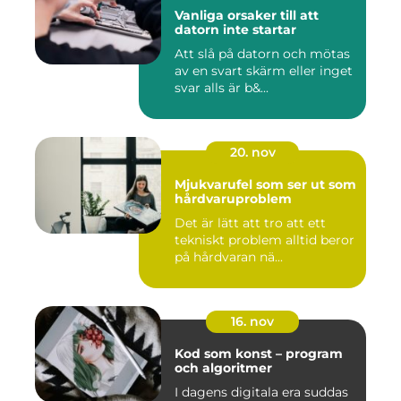
Vanliga orsaker till att
datorn inte startar
Att slå på datorn och mötas
av en svart skärm eller inget
svar alls är b&...
20. nov
Mjukvarufel som ser ut som
hårdvaruproblem
Det är lätt att tro att ett
tekniskt problem alltid beror
på hårdvaran nä...
16. nov
Kod som konst – program
och algoritmer
I dagens digitala era suddas