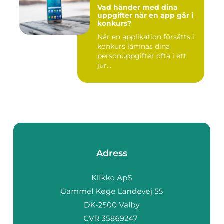
Vad händer med dina
uppgifter när en app går i
konkurs?
När en applikation försätts i
konkurs lämnas dina
personuppgifter ofta i ett
jur...
Adress