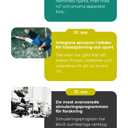
hemmets hjärta, men med
IoT och smarta apparater
förä...
30. sep
Integrera sensorer i kläder
för hälsospårning och sport
Tekniken har gått från att
enbart finnas i telefoner och
wearables till att nu kunna
int...
25. sep
De mest avancerade
simuleringsprogrammen
för forskning
Simuleringsprogram har
blivit oumbärliga verktyg