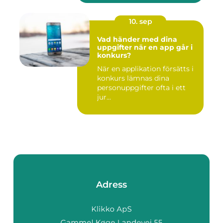
10. sep
Vad händer med dina
uppgifter när en app går i
konkurs?
När en applikation försätts i
konkurs lämnas dina
personuppgifter ofta i ett
jur...
Adress