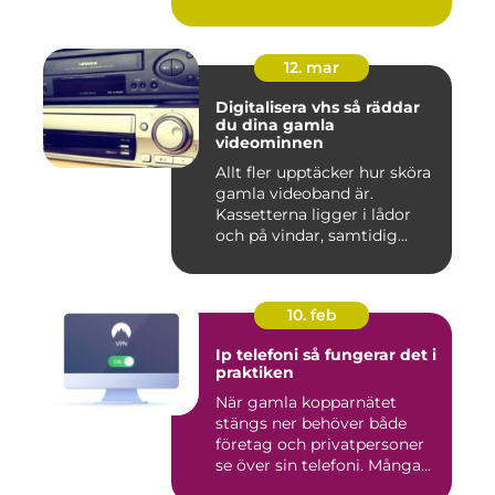
12. mar
Digitalisera vhs så räddar
du dina gamla
videominnen
Allt fler upptäcker hur sköra
gamla videoband är.
Kassetterna ligger i lådor
och på vindar, samtidig...
10. feb
Ip telefoni så fungerar det i
praktiken
När gamla kopparnätet
stängs ner behöver både
företag och privatpersoner
se över sin telefoni. Många...