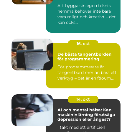
Att bygga sin egen teknik
hemma behöver inte bara
vara roligt och kreativt – det
kan ocks...
16. okt
De bästa tangentborden
för programmering
För programmerare är
tangentbord mer än bara ett
verktyg – det är en f&oum...
14. okt
AI och mental hälsa: Kan
maskininlärning förutsäga
depression eller ångest?
I takt med att artificiell