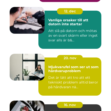
12. dec
Vanliga orsaker till att
datorn inte startar
Att slå på datorn och mötas
av en svart skärm eller inget
svar alls är b&...
20. nov
Mjukvarufel som ser ut som
hårdvaruproblem
Det är lätt att tro att ett
tekniskt problem alltid beror
på hårdvaran nä...
16. nov