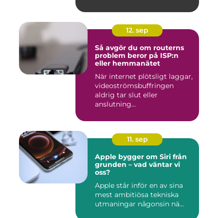
12. sep
Så avgör du om routerns
problem beror på ISP:n
eller hemmanätet
När internet plötsligt laggar,
videoströmsbuffringen
aldrig tar slut eller
anslutning...
11. sep
Apple bygger om Siri från
grunden – vad väntar vi
oss?
Apple står inför en av sina
mest ambitiösa tekniska
utmaningar någonsin nä...