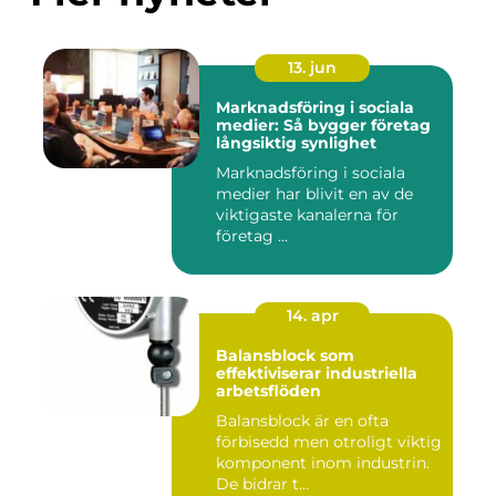
13. jun
Marknadsföring i sociala
medier: Så bygger företag
långsiktig synlighet
Marknadsföring i sociala
medier har blivit en av de
viktigaste kanalerna för
företag ...
14. apr
Balansblock som
effektiviserar industriella
arbetsflöden
Balansblock är en ofta
förbisedd men otroligt viktig
komponent inom industrin.
De bidrar t...