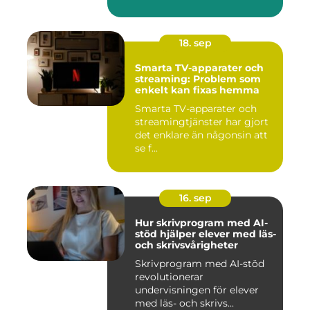
18. sep
Smarta TV-apparater och
streaming: Problem som
enkelt kan fixas hemma
Smarta TV-apparater och
streamingtjänster har gjort
det enklare än någonsin att
se f...
16. sep
Hur skrivprogram med AI-
stöd hjälper elever med läs-
och skrivsvårigheter
Skrivprogram med AI-stöd
revolutionerar
undervisningen för elever
med läs- och skrivs...