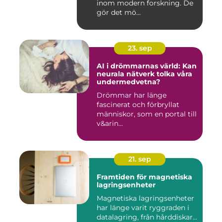
inom modern forskning. De
gör det mö...
23. sep
AI i drömmarnas värld: Kan
neurala nätverk tolka våra
undermedvetna?
Drömmar har länge
fascinerat och förbryllat
människor, som en portal till
v&arin...
21. sep
Framtiden för magnetiska
lagringsenheter
Magnetiska lagringsenheter
har länge varit ryggraden i
datalagring, från hårddiskar...