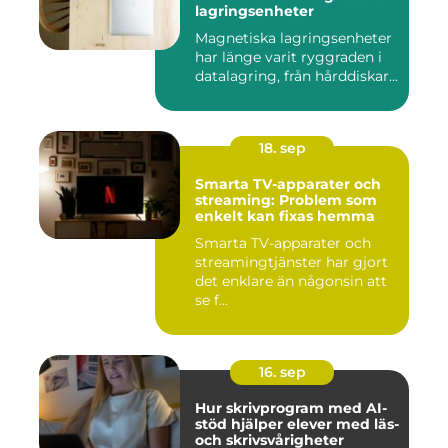
lagringsenheter
Magnetiska lagringsenheter
har länge varit ryggraden i
datalagring, från hårddiskar...
18. sep
Smarta TV-apparater och
streaming: Problem som
enkelt kan fixas hemma
Smarta TV-apparater och
streamingtjänster har gjort
det enklare än någonsin att
se f...
16. sep
Hur skrivprogram med AI-
stöd hjälper elever med läs-
och skrivsvårigheter