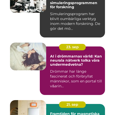
simuleringsprogrammen
för forskning
Simuleringsprogram har
blivit oumbärliga verktyg
inom modern forskning. De
gör det mö...
23. sep
AI i drömmarnas värld: Kan
neurala nätverk tolka våra
undermedvetna?
Drömmar har länge
fascinerat och förbryllat
människor, som en portal till
v&arin...
21. sep
Framtiden för magnetiska