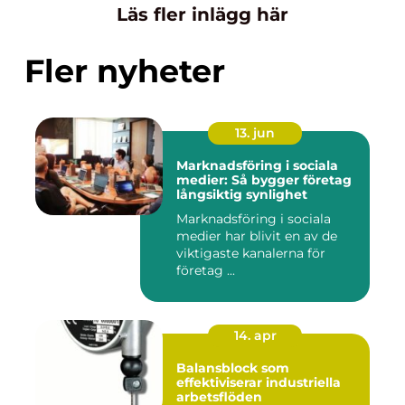
Läs fler inlägg här
Fler nyheter
13. jun
Marknadsföring i sociala
medier: Så bygger företag
långsiktig synlighet
Marknadsföring i sociala
medier har blivit en av de
viktigaste kanalerna för
företag ...
14. apr
Balansblock som
effektiviserar industriella
arbetsflöden