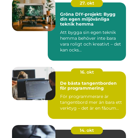
27. okt
Gröna DIY-projekt: Bygg
din egen miljövänliga
teknik hemma
Att bygga sin egen teknik
hemma behöver inte bara
vara roligt och kreativt – det
kan ocks...
16. okt
De bästa tangentborden
för programmering
För programmerare är
tangentbord mer än bara ett
verktyg – det är en f&oum...
14. okt