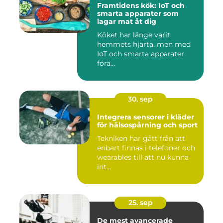
Framtidens kök: IoT och
smarta apparater som
lagar mat åt dig
Köket har länge varit
hemmets hjärta, men med
IoT och smarta apparater
förä...
30. sep
Integrera sensorer i kläder
för hälsospårning och sport
Tekniken har gått från att
enbart finnas i telefoner och
wearables till att nu kunna
int...
25. sep
De mest avancerade