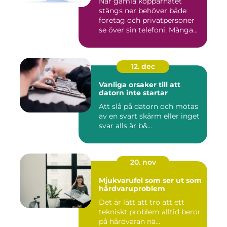
När gamla kopparnätet
stängs ner behöver både
företag och privatpersoner
se över sin telefoni. Många...
12. dec
Vanliga orsaker till att
datorn inte startar
Att slå på datorn och mötas
av en svart skärm eller inget
svar alls är b&...
20. nov
Mjukvarufel som ser ut som
hårdvaruproblem
Det är lätt att tro att ett
tekniskt problem alltid beror
på hårdvaran nä...