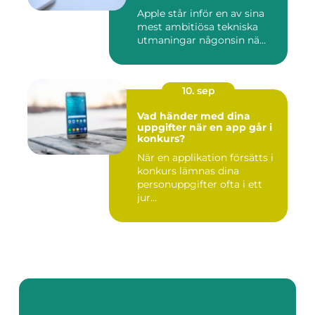
Apple står inför en av sina
mest ambitiösa tekniska
utmaningar någonsin nä...
10. sep
Vad händer med dina
uppgifter när en app går i
konkurs?
När en applikation försätts i
konkurs lämnas dina
personuppgifter ofta i ett
jur...