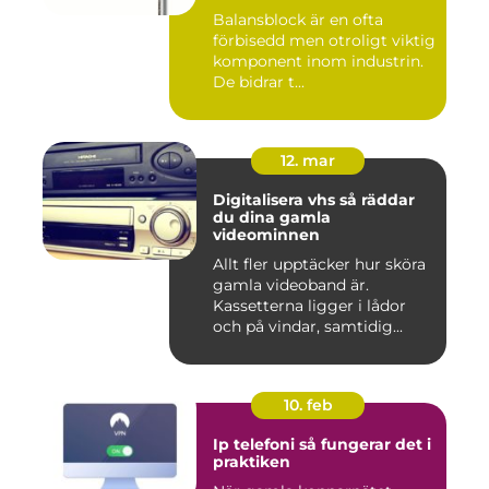
Balansblock är en ofta
förbisedd men otroligt viktig
komponent inom industrin.
De bidrar t...
12. mar
Digitalisera vhs så räddar
du dina gamla
videominnen
Allt fler upptäcker hur sköra
gamla videoband är.
Kassetterna ligger i lådor
och på vindar, samtidig...
10. feb
Ip telefoni så fungerar det i
praktiken