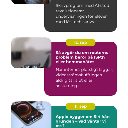
Skrivprogram med AI-stöd
revolutionerar
undervisningen för elever
med läs- och skrivs...
12. sep
Så avgör du om routerns
problem beror på ISP:n
eller hemmanätet
När internet plötsligt laggar,
videoströmsbuffringen
aldrig tar slut eller
anslutning...
11. sep
Apple bygger om Siri från
grunden – vad väntar vi
oss?