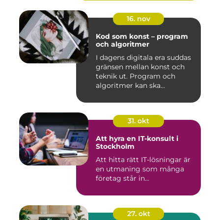
16. nov
Kod som konst – program
och algoritmer
I dagens digitala era suddas
gränsen mellan konst och
teknik ut. Program och
algoritmer kan ska...
31. okt
Att hyra en IT-konsult i
Stockholm
Att hitta rätt IT-lösningar är
en utmaning som många
företag står in...
27. okt