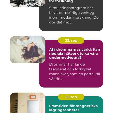
för forskning
Simuleringsprogram har
blivit oumbärliga verktyg
inom modern forskning. De
gör det mö...
23. sep
AI i drömmarnas värld: Kan
neurala nätverk tolka våra
undermedvetna?
Drömmar har länge
fascinerat och förbryllat
människor, som en portal till
v&arin...
21. sep
Framtiden för magnetiska
lagringsenheter