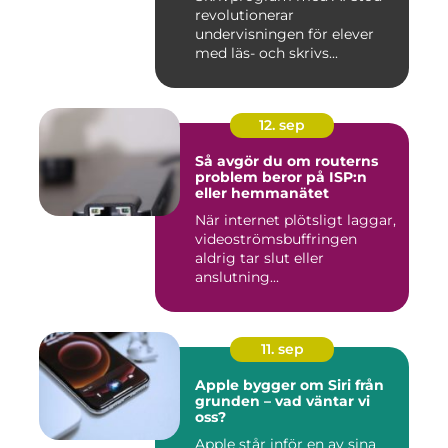
revolutionerar
undervisningen för elever
med läs- och skrivs...
12. sep
Så avgör du om routerns
problem beror på ISP:n
eller hemmanätet
När internet plötsligt laggar,
videoströmsbuffringen
aldrig tar slut eller
anslutning...
11. sep
Apple bygger om Siri från
grunden – vad väntar vi
oss?
Apple står inför en av sina