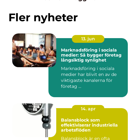
Fler nyheter
13. jun
Marknadsföring i sociala
medier: Så bygger företag
långsiktig synlighet
Marknadsföring i sociala
medier har blivit en av de
viktigaste kanalerna för
företag ...
14. apr
Balansblock som
effektiviserar industriella
arbetsflöden
Balansblock är en ofta