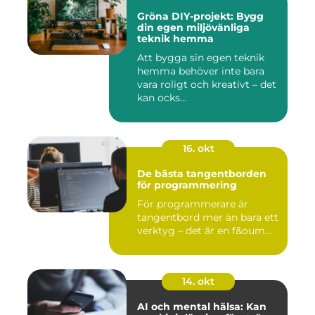
Gröna DIY-projekt: Bygg
din egen miljövänliga
teknik hemma
Att bygga sin egen teknik
hemma behöver inte bara
vara roligt och kreativt – det
kan ocks...
16. okt
De bästa tangentborden
för programmering
För programmerare är
tangentbord mer än bara ett
verktyg – det är en f&oum...
14. okt
AI och mental hälsa: Kan