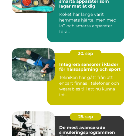
smarta apparater som
lagar mat åt dig
Köket har länge varit
hemmets hjärta, men med
IoT och smarta apparater
förä...
30. sep
Integrera sensorer i kläder
för hälsospårning och sport
Tekniken har gått från att
enbart finnas i telefoner och
wearables till att nu kunna
int...
25. sep
De mest avancerade
simuleringsprogrammen