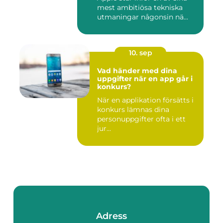
mest ambitiösa tekniska
utmaningar någonsin nä...
10. sep
Vad händer med dina
uppgifter när en app går i
konkurs?
När en applikation försätts i
konkurs lämnas dina
personuppgifter ofta i ett
jur...
Adress