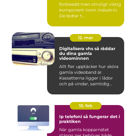
förbisedd men otroligt viktig
komponent inom industrin.
De bidrar t...
12. mar
Digitalisera vhs så räddar
du dina gamla
videominnen
Allt fler upptäcker hur sköra
gamla videoband är.
Kassetterna ligger i lådor
och på vindar, samtidig...
10. feb
Ip telefoni så fungerar det i
praktiken
När gamla kopparnätet
stängs ner behöver både