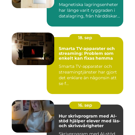
Magnetiska lagringsenheter
har länge varit ryggraden i
datalagring, från hårddiskar...
18. sep
Smarta TV-apparater och
streaming: Problem som
enkelt kan fixas hemma
Smarta TV-apparater och
streamingtjänster har gjort
det enklare än någonsin att
se f...
16. sep
Hur skrivprogram med AI-
stöd hjälper elever med läs-
och skrivsvårigheter
Skrivprogram med AI-stöd