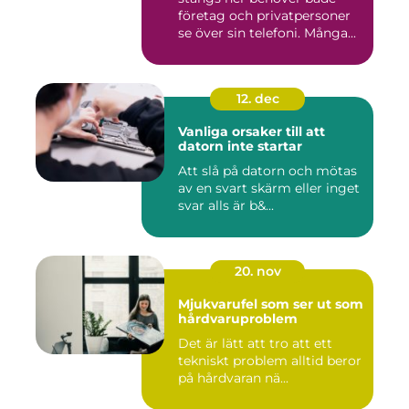
företag och privatpersoner
se över sin telefoni. Många...
12. dec
Vanliga orsaker till att
datorn inte startar
Att slå på datorn och mötas
av en svart skärm eller inget
svar alls är b&...
20. nov
Mjukvarufel som ser ut som
hårdvaruproblem
Det är lätt att tro att ett
tekniskt problem alltid beror
på hårdvaran nä...