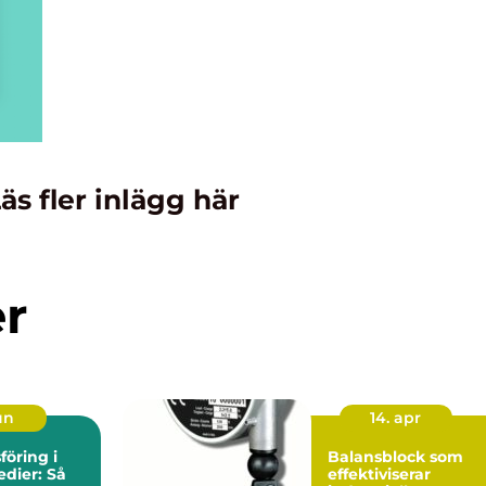
äs fler inlägg här
er
un
14. apr
öring i
Balansblock som
edier: Så
effektiviserar