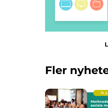
L
Fler nyhet
13. j
Marknadsf
sociala m