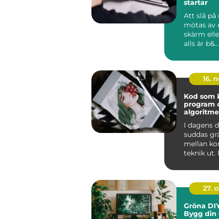
startar
Att slå på
mötas av 
skärm elle
alls är b&...
16. 
Kod som k
program 
algoritme
I dagens d
suddas gr
mellan ko
teknik ut
och algor
ska...
27. 
Gröna DIY
Bygg din