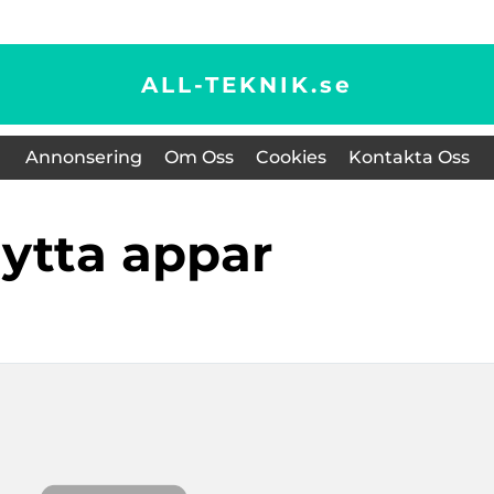
ALL-TEKNIK.
se
Annonsering
Om Oss
Cookies
Kontakta Oss
flytta appar