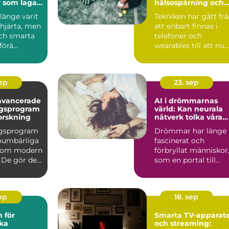
 som lagar
hälsospårning och
g
sport
länge varit
Tekniken har gått fr
järta, men
att enbart finnas i
ch smarta
telefoner och
örä...
wearables till att nu
kunna int...
sep
23. sep
avancerade
AI i drömmarnas
ngsprogram
värld: Kan neurala
orskning
nätverk tolka våra
undermedvetna?
ngsprogram
Drömmar har länge
 oumbärliga
fascinerat och
inom modern
förbryllat människor
 De gör det
som en portal till
v&arin...
sep
18. sep
 för
Smarta TV-apparat
ka
och streaming: