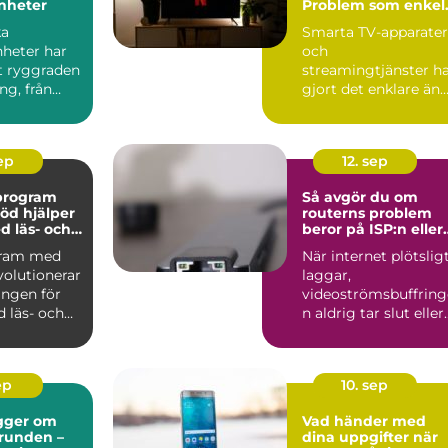
nheter
Problem som enkel
kan fixas hemma
ka
Smarta TV-apparater
nheter har
och
it ryggraden
streamingtjänster h
ng, från
gjort det enklare än
..
någonsin att se f...
sep
12. sep
vprogram
Så avgör du om
öd hjälper
routerns problem
d läs- och
beror på ISP:n eller
igheter
hemmanätet
gram med
När internet plötslig
volutionerar
laggar,
ingen för
videoströmsbuffring
 läs- och
n aldrig tar slut eller
anslutning...
ep
10. sep
gger om
Vad händer med
grunden –
dina uppgifter när