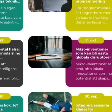
iga teknik
programmering
 sin egen
För programmerare
emma
är tangentbord mer
te bara vara
än bara ett verktyg –
 kreativt –
det är en f&oum...
s...
okt
11. okt
ntal hälsa:
Mikro-inventioner
ininlärning
som kan bli nästa
globala disruptorer
n eller
 att
Mikro-inventioner är
intelligens
små, ofta lokala
innovationer som ha
rning blir
potential att skapa
avancerade
stora f&ou...
okt
30. sep
s kök: IoT
Integrera sensorer i
ta
kläder för