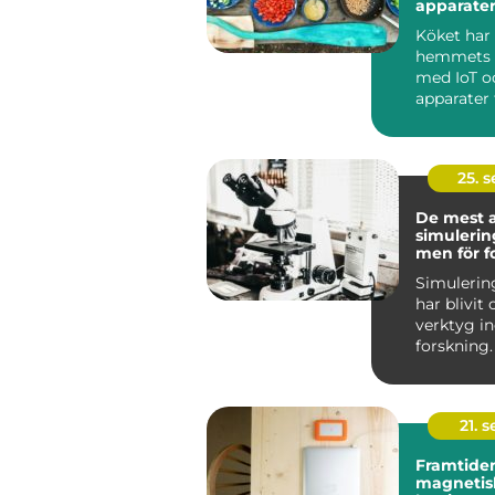
apparater
mat åt di
Köket har 
hemmets h
med IoT o
apparater f
25. 
De mest 
simuleri
men för f
Simuleri
har blivit
verktyg 
forskning.
mö...
21. 
Framtiden
magnetis