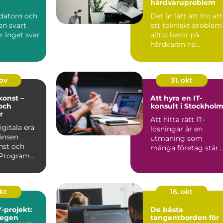
hårdvaruproblem
 datorn och
Det är lätt att tro att
en svart
ett tekniskt problem
r inget svar
alltid beror på
hårdvaran nä...
nov
31. okt
onst –
Att hyra en IT-
och
konsult i Stockhol
r
Att hitta rätt IT-
igitala era
lösningar är en
änsen
utmaning som
nst och
många företag står
. Program
in...
itmer kan
okt
16. okt
-projekt:
De bästa
 egen
tangentborden för