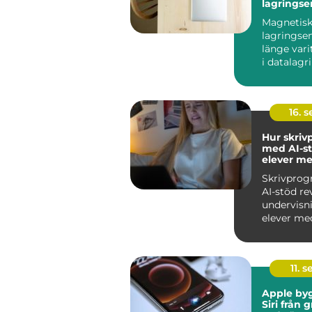
lagringse
Magnetis
lagringse
länge var
i datalagri
hårddiskar.
16. 
Hur skri
med AI-st
elever me
skrivsvår
Skrivpro
AI-stöd re
undervisn
elever med
skrivs...
11. s
Apple by
Siri från 