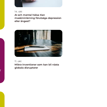
14. okt
AI och mental hälsa: Kan
maskininlärning förutsäga depression
eller ångest?
11. okt
Mikro-inventioner som kan bli nästa
globala disruptorer
r