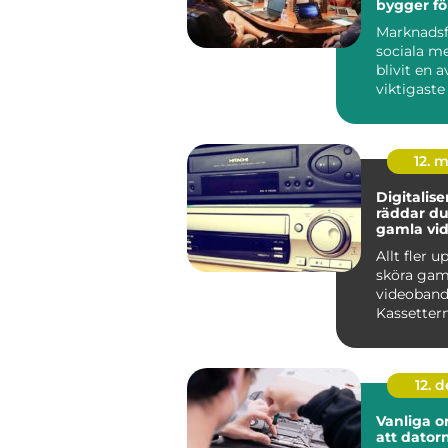
bygger fö
långsikti
Marknadsf
sociala me
blivit en a
viktigaste
för företag 
12. 
Digitaliser
räddar du
gamla vi
Allt fler 
sköra gam
videoband
Kassettern
lådor och 
samtidig...
12. 
Vanliga or
att datorn