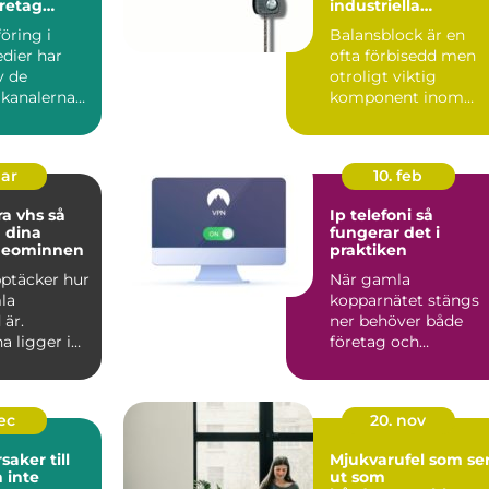
retag
industriella
g synlighet
arbetsflöden
öring i
Balansblock är en
dier har
ofta förbisedd men
v de
otroligt viktig
 kanalerna
komponent inom
...
industrin. De bidrar t.
mar
10. feb
a vhs så
Ip telefoni så
 dina
fungerar det i
deominnen
praktiken
upptäcker hur
När gamla
la
kopparnätet stängs
 är.
ner behöver både
a ligger i
företag och
på vindar,
privatpersoner se
över sin telefoni.
Många...
dec
20. nov
saker till
Mjukvarufel som se
 inte
ut som