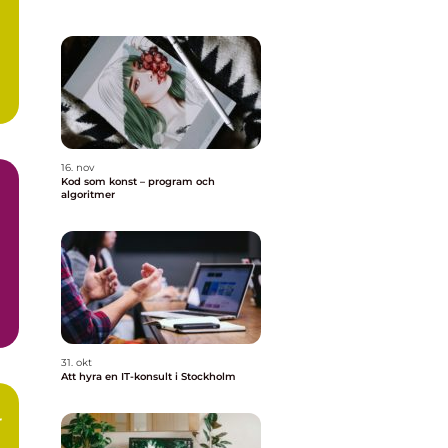
..
16. nov
Kod som konst – program och
algoritmer
31. okt
Att hyra en IT-konsult i Stockholm
r