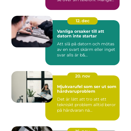
12. dec
Vanliga orsaker till att
datorn inte startar
Att slå på datorn och mötas
av en svart skärm eller inget
svar alls är b&...
20. nov
Mjukvarufel som ser ut som
hårdvaruproblem
Det är lätt att tro att ett
tekniskt problem alltid beror
på hårdvaran nä...