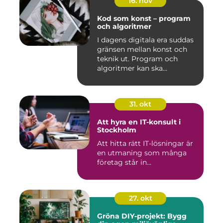
16. nov
Kod som konst – program
och algoritmer
I dagens digitala era suddas
gränsen mellan konst och
teknik ut. Program och
algoritmer kan ska...
31. okt
Att hyra en IT-konsult i
Stockholm
Att hitta rätt IT-lösningar är
en utmaning som många
företag står in...
27. okt
Gröna DIY-projekt: Bygg