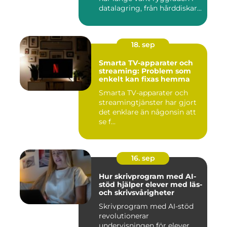
datalagring, från hårddiskar...
18. sep
Smarta TV-apparater och
streaming: Problem som
enkelt kan fixas hemma
Smarta TV-apparater och
streamingtjänster har gjort
det enklare än någonsin att
se f...
16. sep
Hur skrivprogram med AI-
stöd hjälper elever med läs-
och skrivsvårigheter
Skrivprogram med AI-stöd
revolutionerar
undervisningen för elever