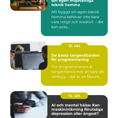
din egen miljövänliga
teknik hemma
Att bygga sin egen teknik
hemma behöver inte bara
vara roligt och kreativt – det
kan ocks...
16. okt
De bästa tangentborden
för programmering
För programmerare är
tangentbord mer än bara ett
verktyg – det är en f&oum...
14. okt
AI och mental hälsa: Kan
maskininlärning förutsäga
depression eller ångest?