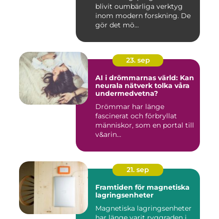
blivit oumbärliga verktyg
inom modern forskning. De
gör det mö...
23. sep
AI i drömmarnas värld: Kan
neurala nätverk tolka våra
undermedvetna?
Drömmar har länge
fascinerat och förbryllat
människor, som en portal till
v&arin...
21. sep
Framtiden för magnetiska
lagringsenheter
Magnetiska lagringsenheter
har länge varit ryggraden i