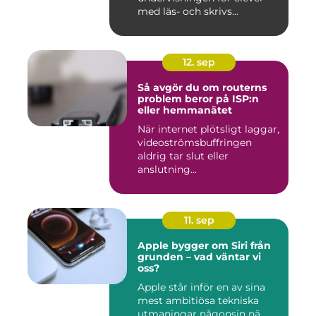
med läs- och skrivs...
12. sep
Så avgör du om routerns
problem beror på ISP:n
eller hemmanätet
När internet plötsligt laggar,
videoströmsbuffringen
aldrig tar slut eller
anslutning...
11. sep
Apple bygger om Siri från
grunden – vad väntar vi
oss?
Apple står inför en av sina
mest ambitiösa tekniska
utmaningar någonsin nä...