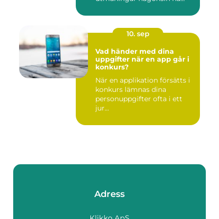
10. sep
Vad händer med dina
uppgifter när en app går i
konkurs?
När en applikation försätts i
konkurs lämnas dina
personuppgifter ofta i ett
jur...
Adress