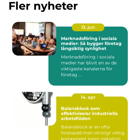
Fler nyheter
13. jun
Marknadsföring i sociala
medier: Så bygger företag
långsiktig synlighet
Marknadsföring i sociala
medier har blivit en av de
viktigaste kanalerna för
företag ...
14. apr
Balansblock som
effektiviserar industriella
arbetsflöden
Balansblock är en ofta
förbisedd men otroligt viktig
komponent inom industrin.