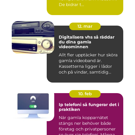
De bidrar t...
12. mar
Digitalisera vhs så räddar
du dina gamla
videominnen
Allt fler upptäcker hur sköra
gamla videoband är.
Kassetterna ligger i lådor
och på vindar, samtidig...
10. feb
Ip telefoni så fungerar det i
praktiken
När gamla kopparnätet
stängs ner behöver både
företag och privatpersoner
se över sin telefoni. Många...