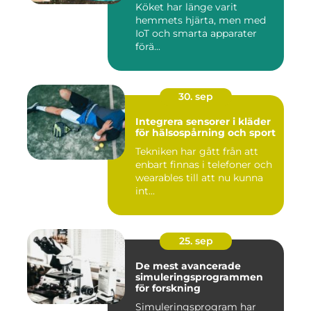
Köket har länge varit
hemmets hjärta, men med
IoT och smarta apparater
förä...
30. sep
Integrera sensorer i kläder
för hälsospårning och sport
Tekniken har gått från att
enbart finnas i telefoner och
wearables till att nu kunna
int...
25. sep
De mest avancerade
simuleringsprogrammen
för forskning
Simuleringsprogram har