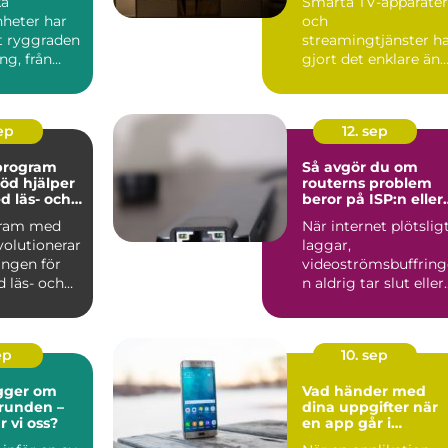
ka
Smarta TV-apparater
nheter har
och
it ryggraden
streamingtjänster h
ng, från
gjort det enklare än
..
någonsin att se f...
sep
12. sep
vprogram
Så avgör du om
öd hjälper
routerns problem
d läs- och
beror på ISP:n eller
igheter
hemmanätet
gram med
När internet plötslig
volutionerar
laggar,
ingen för
videoströmsbuffring
 läs- och
n aldrig tar slut eller
anslutning...
ep
10. sep
gger om
Vad händer med
grunden –
dina uppgifter när
r vi oss?
en app går i
konkurs?