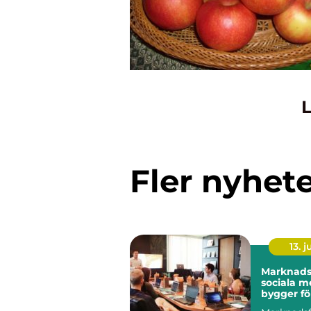
L
Fler nyhet
13. j
Marknadsf
sociala m
bygger fö
långsikti