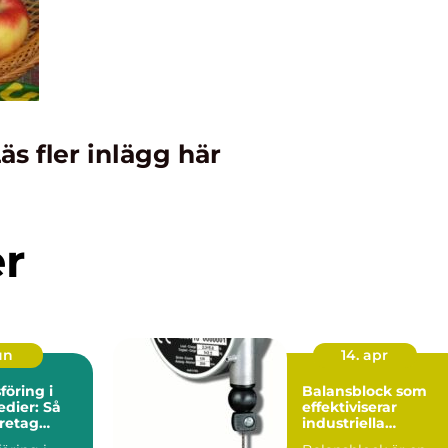
äs fler inlägg här
er
un
14. apr
öring i
Balansblock som
edier: Så
effektiviserar
retag
industriella
g synlighet
arbetsflöden