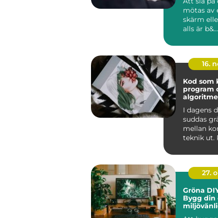
Att slå på
mötas av 
skärm elle
alls är b&...
16. 
Kod som k
program 
algoritme
I dagens d
suddas gr
mellan ko
teknik ut
och algor
ska...
27. 
Gröna DIY
Bygg din
miljövänl
hemma