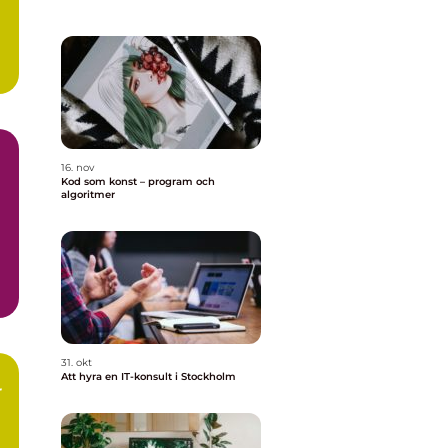
..
16. nov
Kod som konst – program och
algoritmer
31. okt
Att hyra en IT-konsult i Stockholm
r