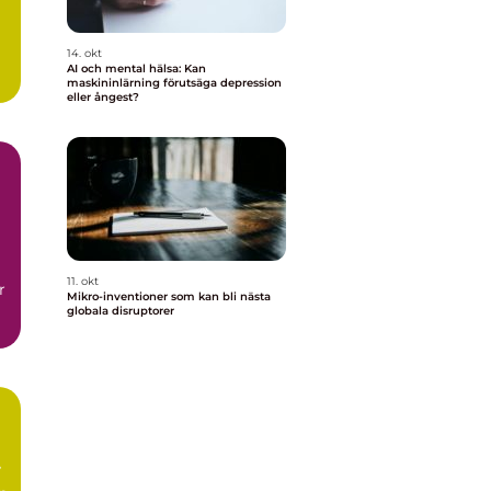
14. okt
AI och mental hälsa: Kan
maskininlärning förutsäga depression
eller ångest?
11. okt
r
Mikro-inventioner som kan bli nästa
globala disruptorer