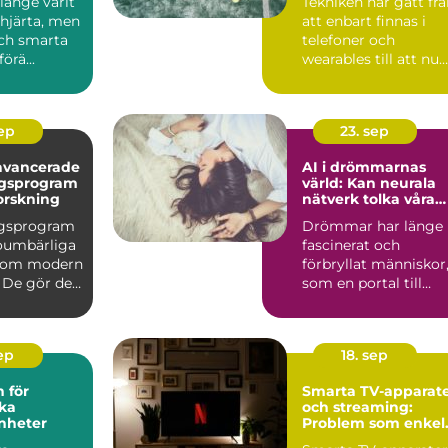
länge varit
Tekniken har gått fr
järta, men
att enbart finnas i
ch smarta
telefoner och
örä...
wearables till att nu
kunna int...
sep
23. sep
avancerade
AI i drömmarnas
ngsprogram
värld: Kan neurala
orskning
nätverk tolka våra
undermedvetna?
ngsprogram
Drömmar har länge
 oumbärliga
fascinerat och
inom modern
förbryllat människor
 De gör det
som en portal till
v&arin...
sep
18. sep
 för
Smarta TV-apparat
ka
och streaming:
nheter
Problem som enkel
kan fixas hemma