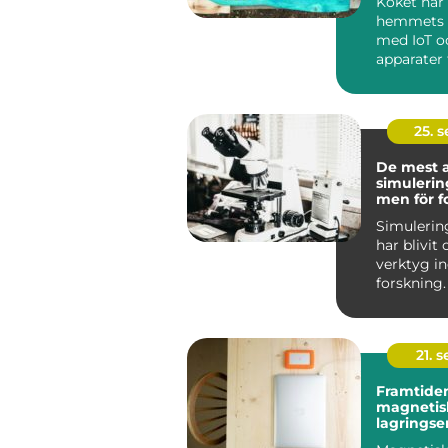
Köket har 
hemmets h
med IoT o
apparater f
25. 
De mest 
simuleri
men för f
Simuleri
har blivit
verktyg 
forskning.
mö...
21. 
Framtiden
magnetis
lagringse