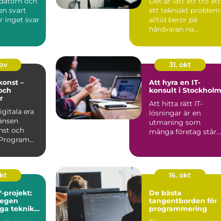
 datorn och
Det är lätt att tro att
en svart
ett tekniskt problem
r inget svar
alltid beror på
hårdvaran nä...
nov
31. okt
onst –
Att hyra en IT-
och
konsult i Stockhol
r
Att hitta rätt IT-
igitala era
lösningar är en
änsen
utmaning som
nst och
många företag står
. Program
in...
itmer kan
okt
16. okt
-projekt:
De bästa
 egen
tangentborden för
iga teknik
programmering