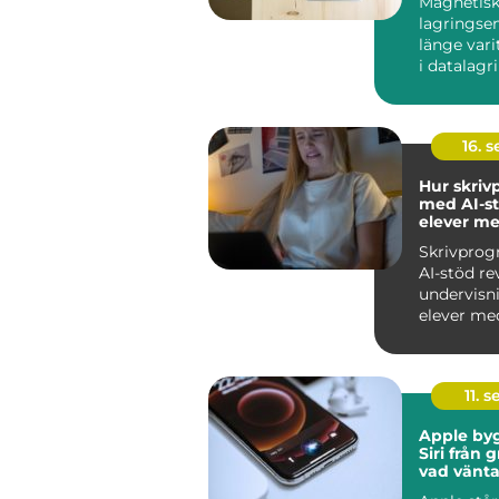
Magnetis
lagringse
länge var
i datalagri
hårddiskar.
16. 
Hur skri
med AI-st
elever me
skrivsvår
Skrivpro
AI-stöd re
undervisn
elever med
skrivs...
11. s
Apple by
Siri från 
vad vänta