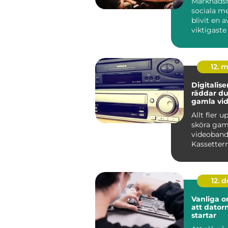
Marknadsf
sociala me
blivit en a
viktigaste
för företag 
12. 
Digitaliser
räddar du
gamla vi
Allt fler 
sköra gam
videoband
Kassettern
lådor och 
samtidig...
12. 
Vanliga or
att datorn
startar