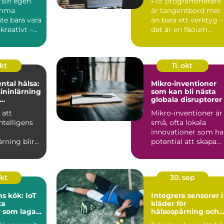
 sin egen
För programmerare
emma
är tangentbord mer
te bara vara
än bara ett verktyg –
 kreativt –
det är en f&oum...
s...
okt
11. okt
ntal hälsa:
Mikro-inventioner
ininlärning
som kan bli nästa
globala disruptorer
n eller
 att
Mikro-inventioner är
intelligens
små, ofta lokala
innovationer som ha
rning blir
potential att skapa
avancerade
stora f&ou...
okt
30. sep
s kök: IoT
Integrera sensorer i
ta
kläder för
 som lagar
hälsospårning och
g
sport