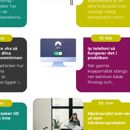
öring i
Balansblock är en
dier har
ofta förbisedd men
v de
otroligt viktig
 kanalerna
komponent inom
...
industrin. De bidrar t.
mar
10. feb
a vhs så
Ip telefoni så
 dina
fungerar det i
deominnen
praktiken
upptäcker hur
När gamla
la
kopparnätet stängs
 är.
ner behöver både
a ligger i
företag och
på vindar,
privatpersoner se
över sin telefoni.
Många...
dec
20. nov
saker till
Mjukvarufel som se
 inte
ut som
hårdvaruproblem