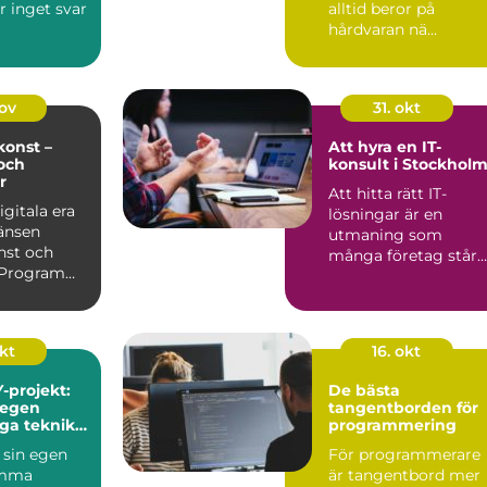
r inget svar
alltid beror på
hårdvaran nä...
nov
31. okt
onst –
Att hyra en IT-
och
konsult i Stockhol
r
Att hitta rätt IT-
igitala era
lösningar är en
änsen
utmaning som
nst och
många företag står
. Program
in...
itmer kan
okt
16. okt
-projekt:
De bästa
 egen
tangentborden för
iga teknik
programmering
 sin egen
För programmerare
emma
är tangentbord mer