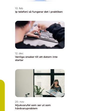
10. feb
Ip telefoni så fungerar det i praktiken
12. dec
Vanliga orsaker till att datorn inte
startar
20. nov
Mjukvarufel som ser ut som
hårdvaruproblem