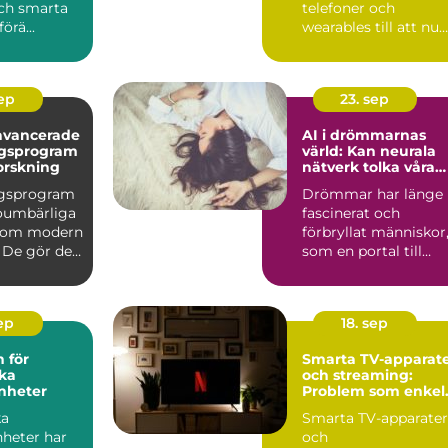
ch smarta
telefoner och
örä...
wearables till att nu
kunna int...
sep
23. sep
avancerade
AI i drömmarnas
ngsprogram
värld: Kan neurala
orskning
nätverk tolka våra
undermedvetna?
ngsprogram
Drömmar har länge
 oumbärliga
fascinerat och
inom modern
förbryllat människor
 De gör det
som en portal till
v&arin...
sep
18. sep
 för
Smarta TV-apparat
ka
och streaming:
nheter
Problem som enkel
kan fixas hemma
ka
Smarta TV-apparater
nheter har
och