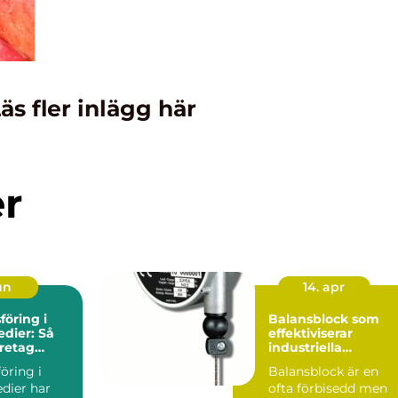
äs fler inlägg här
er
un
14. apr
öring i
Balansblock som
edier: Så
effektiviserar
retag
industriella
g synlighet
arbetsflöden
öring i
Balansblock är en
dier har
ofta förbisedd men