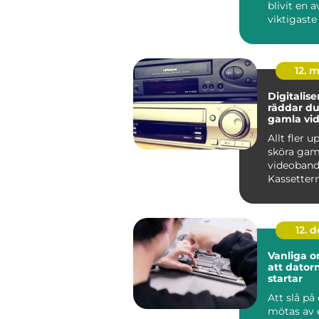
blivit en a
viktigaste
för företag 
12. 
Digitaliser
räddar du
gamla vi
Allt fler 
sköra gam
videoband
Kassettern
lådor och 
samtidig...
12. 
Vanliga or
att datorn
startar
Att slå på
mötas av 