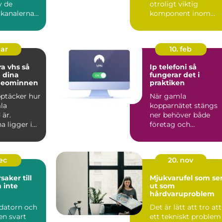
v de
otroligt viktig
 kanalerna
komponent inom
...
industrin. De bidrar t.
mar
10. feb
a vhs så
Ip telefoni så
 dina
fungerar det i
deominnen
praktiken
upptäcker hur
När gamla
la
kopparnätet stängs
 är.
ner behöver både
a ligger i
företag och
på vindar,
privatpersoner se
över sin telefoni.
Många...
dec
20. nov
saker till
Mjukvarufel som se
 inte
ut som
hårdvaruproblem
 datorn och
Det är lätt att tro att
en svart
ett tekniskt problem