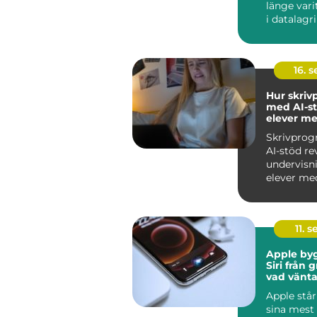
länge var
i datalagri
hårddiskar.
16. 
Hur skri
med AI-st
elever me
skrivsvår
Skrivpro
AI-stöd re
undervisn
elever med
skrivs...
11. s
Apple by
Siri från 
vad vänta
Apple står
sina mest