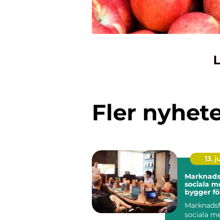
L
Fler nyhet
13. j
Marknadsf
sociala m
bygger fö
långsikti
Marknadsf
sociala me