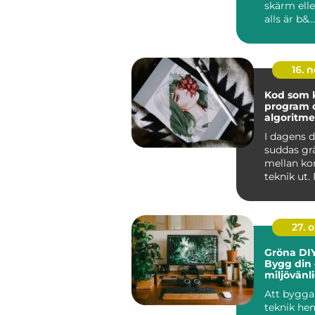
skärm elle
alls är b&...
16. 
Kod som k
program 
algoritme
I dagens d
suddas gr
mellan ko
teknik ut
och algor
ska...
27. 
Gröna DIY
Bygg din
miljövänl
hemma
Att bygga
teknik h