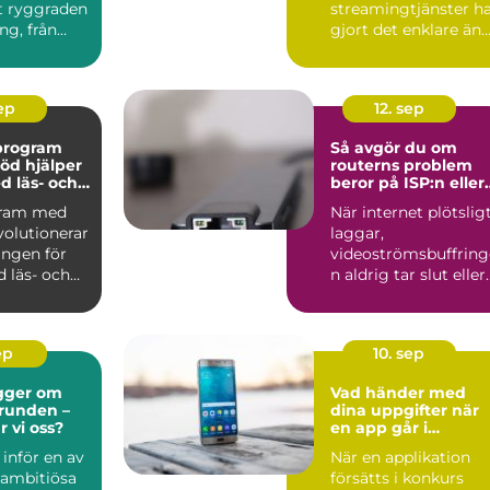
it ryggraden
streamingtjänster h
ng, från
gjort det enklare än
..
någonsin att se f...
sep
12. sep
vprogram
Så avgör du om
öd hjälper
routerns problem
d läs- och
beror på ISP:n eller
igheter
hemmanätet
gram med
När internet plötslig
volutionerar
laggar,
ingen för
videoströmsbuffring
 läs- och
n aldrig tar slut eller
anslutning...
ep
10. sep
gger om
Vad händer med
grunden –
dina uppgifter när
r vi oss?
en app går i
konkurs?
 inför en av
När en applikation
 ambitiösa
försätts i konkurs