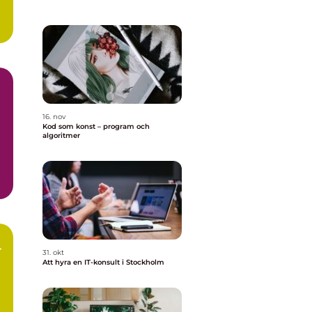
..
16. nov
Kod som konst – program och
algoritmer
r
31. okt
Att hyra en IT-konsult i Stockholm