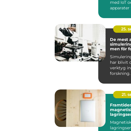
med IoT o
apparater f
25. 
De mest 
simuleri
men för f
Simuleri
har blivit
verktyg 
forskning.
mö...
21. 
Framtiden
magnetis
lagringse
Magnetis
lagringse