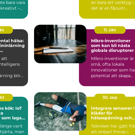
te bara vara
än bara ett verktyg –
 kreativt –
det är en f&oum...
s...
okt
11. okt
ntal hälsa:
Mikro-inventioner
ininlärning
som kan bli nästa
globala disruptorer
n eller
 att
Mikro-inventioner är
intelligens
små, ofta lokala
innovationer som ha
rning blir
potential att skapa
avancerade
stora f&ou...
okt
30. sep
s kök: IoT
Integrera sensorer i
ta
kläder för
 som lagar
hälsospårning och
g
sport
länge varit
Tekniken har gått fr
järta, men
att enbart finnas i