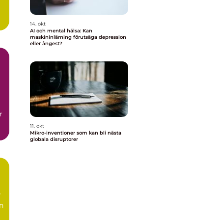
14. okt
AI och mental hälsa: Kan
maskininlärning förutsäga depression
eller ångest?
r
11. okt
Mikro-inventioner som kan bli nästa
globala disruptorer
ån