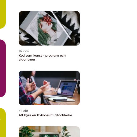
..
16. nov
Kod som konst – program och
algoritmer
31. okt
Att hyra en IT-konsult i Stockholm
r