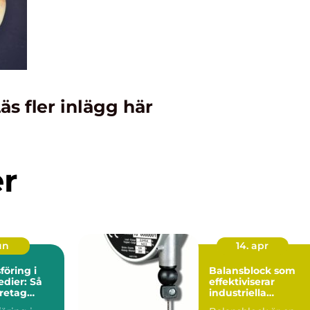
äs fler inlägg här
er
un
14. apr
öring i
Balansblock som
edier: Så
effektiviserar
retag
industriella
g synlighet
arbetsflöden