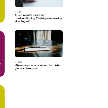
14. okt
AI och mental hälsa: Kan
maskininlärning förutsäga depression
eller ångest?
11. okt
r
Mikro-inventioner som kan bli nästa
globala disruptorer