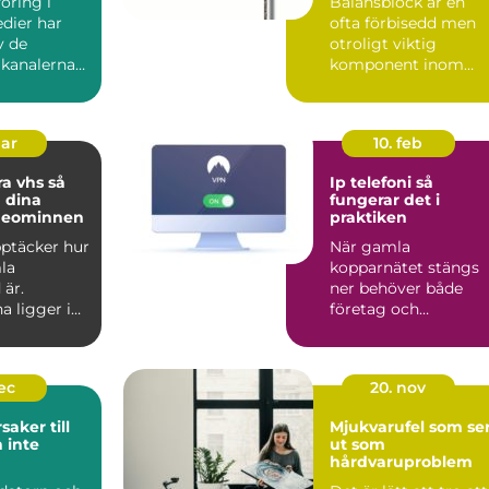
öring i
Balansblock är en
dier har
ofta förbisedd men
v de
otroligt viktig
 kanalerna
komponent inom
...
industrin. De bidrar t.
mar
10. feb
a vhs så
Ip telefoni så
 dina
fungerar det i
deominnen
praktiken
upptäcker hur
När gamla
la
kopparnätet stängs
 är.
ner behöver både
a ligger i
företag och
på vindar,
privatpersoner se
över sin telefoni.
Många...
dec
20. nov
saker till
Mjukvarufel som se
 inte
ut som
hårdvaruproblem