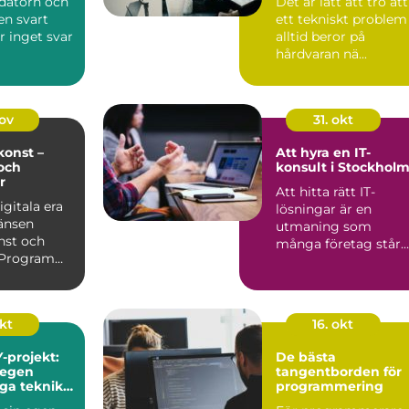
 datorn och
Det är lätt att tro att
en svart
ett tekniskt problem
r inget svar
alltid beror på
hårdvaran nä...
nov
31. okt
onst –
Att hyra en IT-
och
konsult i Stockhol
r
Att hitta rätt IT-
igitala era
lösningar är en
änsen
utmaning som
nst och
många företag står
. Program
in...
itmer kan
okt
16. okt
-projekt:
De bästa
 egen
tangentborden för
iga teknik
programmering