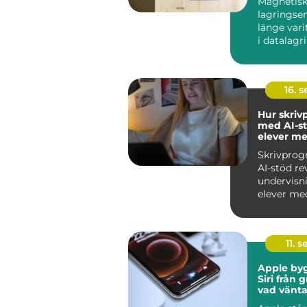
Magnetis
lagringse
länge var
i datalagri
hårddiskar.
16. 
Hur skri
med AI-st
elever me
skrivsvår
Skrivpro
AI-stöd re
undervisn
elever med
skrivs...
11. s
Apple by
Siri från 
vad vänta