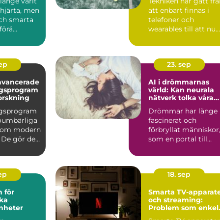
länge varit
Tekniken har gått fr
järta, men
att enbart finnas i
ch smarta
telefoner och
örä...
wearables till att nu
kunna int...
sep
23. sep
avancerade
AI i drömmarnas
ngsprogram
värld: Kan neurala
orskning
nätverk tolka våra
undermedvetna?
ngsprogram
Drömmar har länge
 oumbärliga
fascinerat och
inom modern
förbryllat människor
 De gör det
som en portal till
v&arin...
sep
18. sep
 för
Smarta TV-apparat
ka
och streaming:
nheter
Problem som enkel
kan fixas hemma