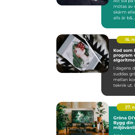
Att slå på
mötas av 
skärm elle
alls är b&...
16. 
Kod som k
program 
algoritme
I dagens d
suddas gr
mellan ko
teknik ut
och algor
ska...
27. 
Gröna DIY
Bygg din
miljövänl
hemma