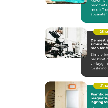
Köket har 
hemmets h
med IoT o
apparater f
25. 
De mest 
simuleri
men för f
Simuleri
har blivit
verktyg 
forskning.
mö...
21. 
Framtiden
magnetis
lagringse