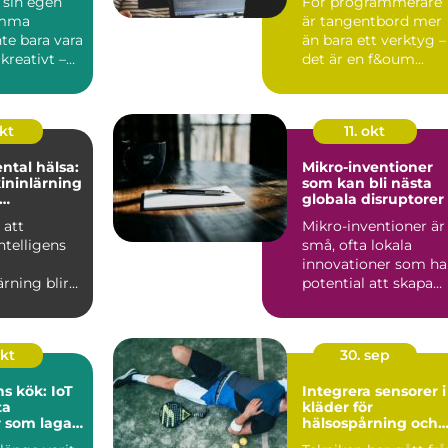
 sin egen
För programmerare
emma
är tangentbord mer
te bara vara
än bara ett verktyg –
 kreativt –
det är en f&oum...
s...
okt
11. okt
ntal hälsa:
Mikro-inventioner
ininlärning
som kan bli nästa
globala disruptorer
n eller
 att
Mikro-inventioner är
intelligens
små, ofta lokala
innovationer som ha
rning blir
potential att skapa
avancerade
stora f&ou...
okt
30. sep
s kök: IoT
Integrera sensorer i
ta
kläder för
 som lagar
hälsospårning och
g
sport