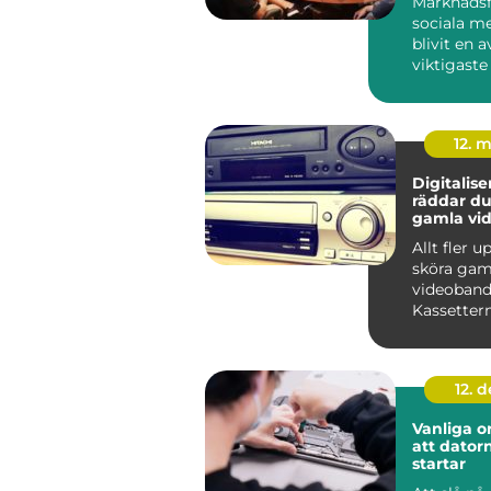
Marknadsf
sociala me
blivit en a
viktigaste
för företag 
12. 
Digitaliser
räddar du
gamla vi
Allt fler 
sköra gam
videoband
Kassettern
lådor och 
samtidig...
12. 
Vanliga or
att datorn
startar