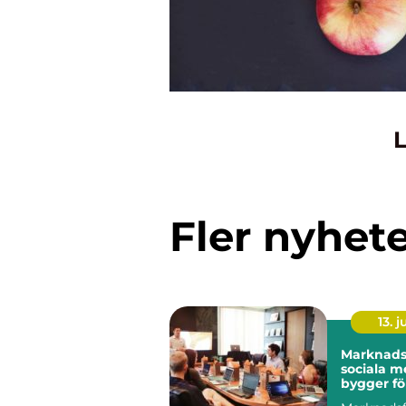
L
Fler nyhet
13. j
Marknadsf
sociala m
bygger fö
långsikti