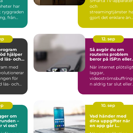
ka
Smarta TV-apparater
nheter har
och
it ryggraden
streamingtjänster h
ng, från
gjort det enklare än
..
någonsin att se f...
sep
12. sep
vprogram
Så avgör du om
öd hjälper
routerns problem
d läs- och
beror på ISP:n eller
igheter
hemmanätet
gram med
När internet plötslig
volutionerar
laggar,
ingen för
videoströmsbuffring
 läs- och
n aldrig tar slut eller
anslutning...
ep
10. sep
gger om
Vad händer med
grunden –
dina uppgifter när
r vi oss?
en app går i
konkurs?