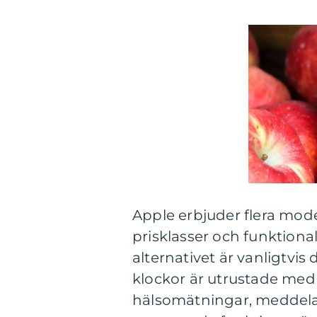
Apple erbjuder flera model
prisklasser och funktional
alternativet är vanligtv
klockor är utrustade me
hälsomätningar, meddelan