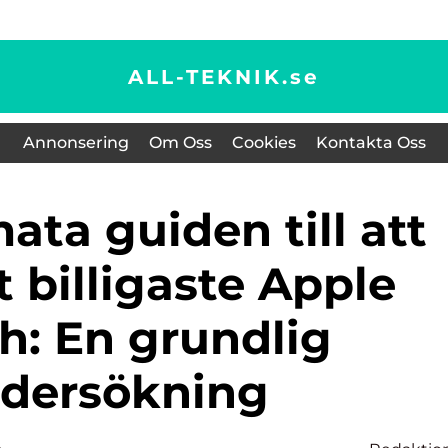
ALL-TEKNIK.
se
Annonsering
Om Oss
Cookies
Kontakta Oss
t billigaste Apple
h: En grundlig
dersökning