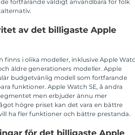
de fortfarande väldigt användbara för folk
alternativ.
tet av det billigaste Apple
h finns i olika modeller, inklusive Apple Wat
och äldre generationers modeller. Apple
ulär budgetvänlig modell som fortfarande
ra funktioner. Apple Watch SE, å andra
sssegmentet men erbjuder ännu mer
något högre priset kan det vara en bättre
ill ha fler funktioner och bättre prestanda.
ngar för det billigaste Apple