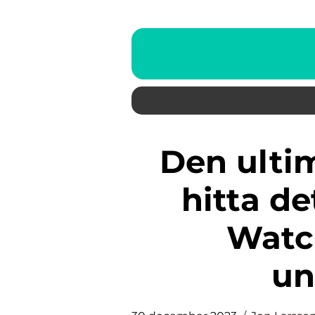
Den ultimata guiden till att
hitta de
Watc
un