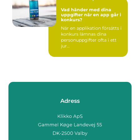
Vad händer med dina
uppgifter när en app går i
konkurs?
När en applikation försätts i
konkurs lämnas dina
personuppgifter ofta i ett
jur...
Adress