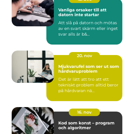
Vanliga orsaker till att
datorn inte startar
Att slå på datorn och mötas
av en svart skärm eller inget
svar alls är b&...
20. nov
Mjukvarufel som ser ut som
hårdvaruproblem
Det är lätt att tro att ett
tekniskt problem alltid beror
på hårdvaran nä...
16. nov
Kod som konst – program
och algoritmer