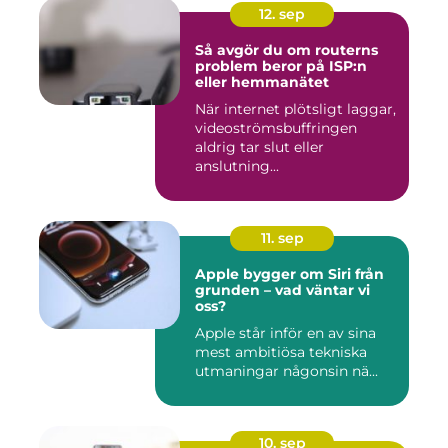
12. sep
Så avgör du om routerns
problem beror på ISP:n
eller hemmanätet
När internet plötsligt laggar,
videoströmsbuffringen
aldrig tar slut eller
anslutning...
11. sep
Apple bygger om Siri från
grunden – vad väntar vi
oss?
Apple står inför en av sina
mest ambitiösa tekniska
utmaningar någonsin nä...
10. sep