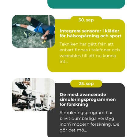
30. sep
Integrera sensorer i kläder
för hälsospårning och sport
Tekniken har gått från att
enbart finnas i telefoner och
wearables till att nu kunna
int...
25. sep
De mest avancerade
simuleringsprogrammen
för forskning
Simuleringsprogram har
blivit oumbärliga verktyg
inom modern forskning. De
gör det mö...