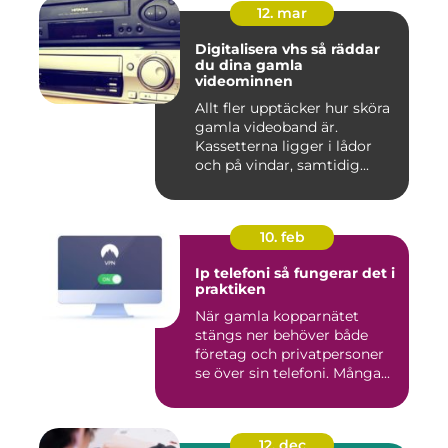
12. mar
Digitalisera vhs så räddar
du dina gamla
videominnen
Allt fler upptäcker hur sköra
gamla videoband är.
Kassetterna ligger i lådor
och på vindar, samtidig...
10. feb
Ip telefoni så fungerar det i
praktiken
När gamla kopparnätet
stängs ner behöver både
företag och privatpersoner
se över sin telefoni. Många...
12. dec