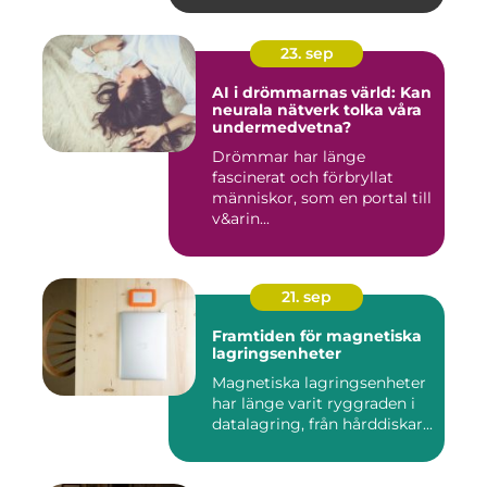
23. sep
AI i drömmarnas värld: Kan
neurala nätverk tolka våra
undermedvetna?
Drömmar har länge
fascinerat och förbryllat
människor, som en portal till
v&arin...
21. sep
Framtiden för magnetiska
lagringsenheter
Magnetiska lagringsenheter
har länge varit ryggraden i
datalagring, från hårddiskar...