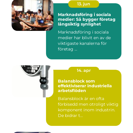
13. jun
Marknadsföring i sociala
medier: Så bygger företag
långsiktig synlighet
Marknadsföring i sociala
medier har blivit en av de
viktigaste kanalerna för
företag ...
14. apr
Balansblock som
effektiviserar industriella
arbetsflöden
Balansblock är en ofta
förbisedd men otroligt viktig
komponent inom industrin.
De bidrar t...