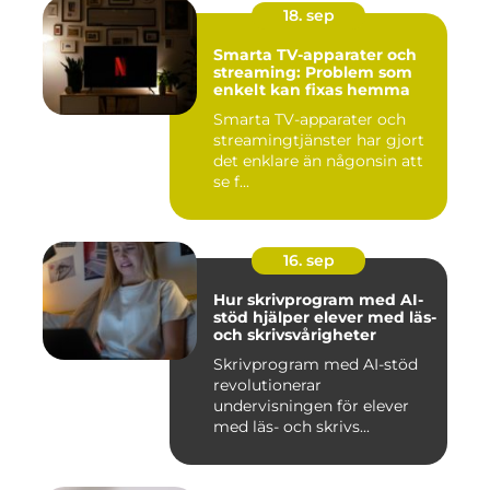
18. sep
Smarta TV-apparater och
streaming: Problem som
enkelt kan fixas hemma
Smarta TV-apparater och
streamingtjänster har gjort
det enklare än någonsin att
se f...
16. sep
Hur skrivprogram med AI-
stöd hjälper elever med läs-
och skrivsvårigheter
Skrivprogram med AI-stöd
revolutionerar
undervisningen för elever
med läs- och skrivs...