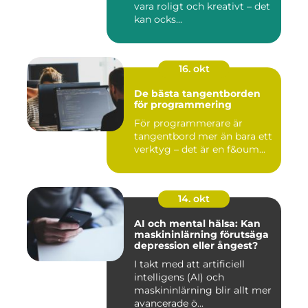
vara roligt och kreativt – det
kan ocks...
16. okt
De bästa tangentborden
för programmering
För programmerare är
tangentbord mer än bara ett
verktyg – det är en f&oum...
14. okt
AI och mental hälsa: Kan
maskininlärning förutsäga
depression eller ångest?
I takt med att artificiell
intelligens (AI) och
maskininlärning blir allt mer
avancerade ö...