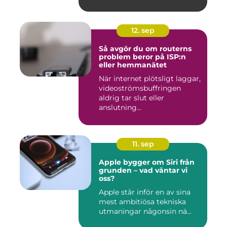
12. sep
Så avgör du om routerns
problem beror på ISP:n
eller hemmanätet
När internet plötsligt laggar,
videoströmsbuffringen
aldrig tar slut eller
anslutning...
11. sep
Apple bygger om Siri från
grunden – vad väntar vi
oss?
Apple står inför en av sina
mest ambitiösa tekniska
utmaningar någonsin nä...