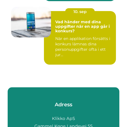
10. sep
Vad händer med dina
uppgifter när en app går i
konkurs?
När en applikation försätts i
konkurs lämnas dina
personuppgifter ofta i ett
jur...
Adress