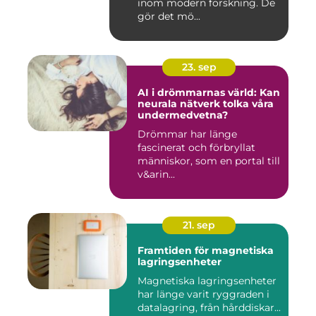
inom modern forskning. De
gör det mö...
23. sep
AI i drömmarnas värld: Kan
neurala nätverk tolka våra
undermedvetna?
Drömmar har länge
fascinerat och förbryllat
människor, som en portal till
v&arin...
21. sep
Framtiden för magnetiska
lagringsenheter
Magnetiska lagringsenheter
har länge varit ryggraden i
datalagring, från hårddiskar...