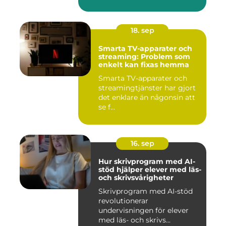
18. sep
Smarta TV-apparater och
streaming: Problem som
enkelt kan fixas hemma
Smarta TV-apparater och
streamingtjänster har gjort
det enklare än någonsin att
se f...
16. sep
Hur skrivprogram med AI-
stöd hjälper elever med läs-
och skrivsvårigheter
Skrivprogram med AI-stöd
revolutionerar
undervisningen för elever
med läs- och skrivs...