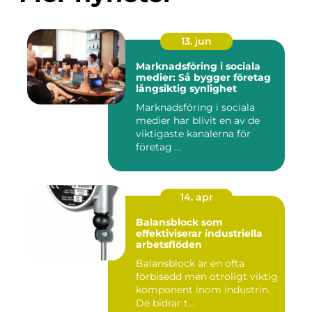
13. jun
Marknadsföring i sociala
medier: Så bygger företag
långsiktig synlighet
Marknadsföring i sociala
medier har blivit en av de
viktigaste kanalerna för
företag ...
14. apr
Balansblock som
effektiviserar industriella
arbetsflöden
Balansblock är en ofta
förbisedd men otroligt viktig
komponent inom industrin.
De bidrar t...