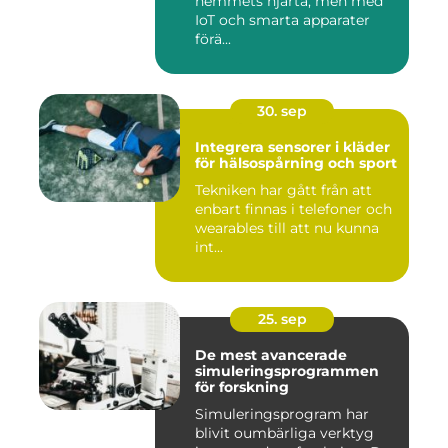
hemmets hjärta, men med
IoT och smarta apparater
förä...
30. sep
Integrera sensorer i kläder
för hälsospårning och sport
Tekniken har gått från att
enbart finnas i telefoner och
wearables till att nu kunna
int...
25. sep
De mest avancerade
simuleringsprogrammen
för forskning
Simuleringsprogram har
blivit oumbärliga verktyg