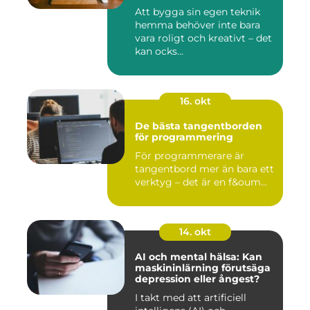
Att bygga sin egen teknik
hemma behöver inte bara
vara roligt och kreativt – det
kan ocks...
16. okt
De bästa tangentborden
för programmering
För programmerare är
tangentbord mer än bara ett
verktyg – det är en f&oum...
14. okt
AI och mental hälsa: Kan
maskininlärning förutsäga
depression eller ångest?
I takt med att artificiell