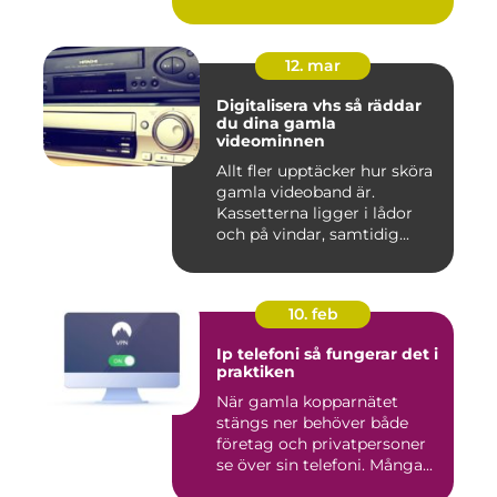
12. mar
Digitalisera vhs så räddar
du dina gamla
videominnen
Allt fler upptäcker hur sköra
gamla videoband är.
Kassetterna ligger i lådor
och på vindar, samtidig...
10. feb
Ip telefoni så fungerar det i
praktiken
När gamla kopparnätet
stängs ner behöver både
företag och privatpersoner
se över sin telefoni. Många...