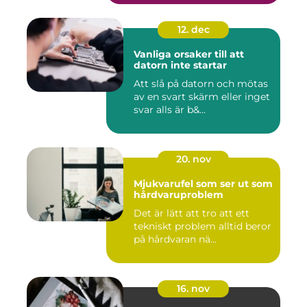
12. dec
Vanliga orsaker till att
datorn inte startar
Att slå på datorn och mötas
av en svart skärm eller inget
svar alls är b&...
20. nov
Mjukvarufel som ser ut som
hårdvaruproblem
Det är lätt att tro att ett
tekniskt problem alltid beror
på hårdvaran nä...
16. nov