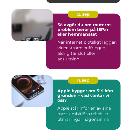
12. sep
Så avgör du om routerns
problem beror på ISP:n
eller hemmanätet
När internet plötsligt laggar,
videoströmsbuffringen
aldrig tar slut eller
anslutning...
11. sep
Apple bygger om Siri från
grunden – vad väntar vi
oss?
Apple står inför en av sina
mest ambitiösa tekniska
utmaningar någonsin nä...