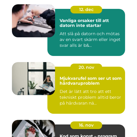
12. dec
Vanliga orsaker till att
datorn inte startar
Att slå på datorn och mötas
av en svart skärm eller inget
svar alls är b&...
20. nov
Mjukvarufel som ser ut som
hårdvaruproblem
Det är lätt att tro att ett
tekniskt problem alltid beror
på hårdvaran nä...
16. nov
Kod som konst – program