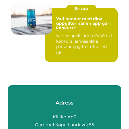
10. sep
Vad händer med dina
uppgifter när en app går i
konkurs?
När en applikation försätts i
konkurs lämnas dina
personuppgifter ofta i ett
jur...
Adress