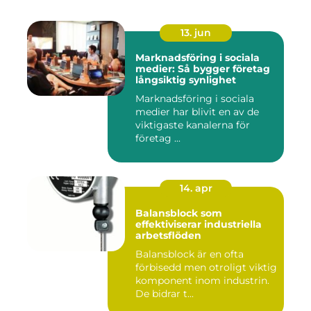
13. jun
Marknadsföring i sociala
medier: Så bygger företag
långsiktig synlighet
Marknadsföring i sociala
medier har blivit en av de
viktigaste kanalerna för
företag ...
14. apr
Balansblock som
effektiviserar industriella
arbetsflöden
Balansblock är en ofta
förbisedd men otroligt viktig
komponent inom industrin.
De bidrar t...