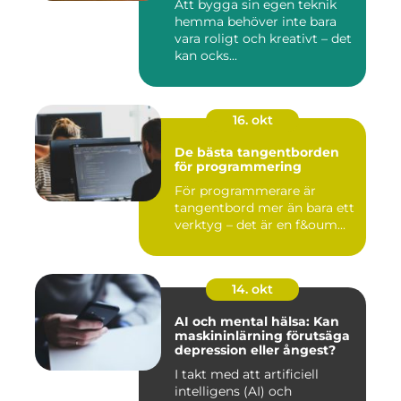
Att bygga sin egen teknik
hemma behöver inte bara
vara roligt och kreativt – det
kan ocks...
16. okt
De bästa tangentborden
för programmering
För programmerare är
tangentbord mer än bara ett
verktyg – det är en f&oum...
14. okt
AI och mental hälsa: Kan
maskininlärning förutsäga
depression eller ångest?
I takt med att artificiell
intelligens (AI) och