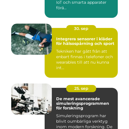
IoT och smarta apparater
förä...
30. sep
Integrera sensorer i kläder
för hälsospårning och sport
Tekniken har gått från att
enbart finnas i telefoner och
wearables till att nu kunna
int...
25. sep
De mest avancerade
simuleringsprogrammen
för forskning
Simuleringsprogram har
blivit oumbärliga verktyg
inom modern forskning. De