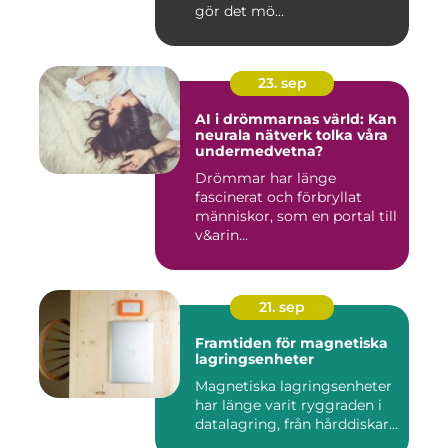
gör det mö...
23. sep
AI i drömmarnas värld: Kan
neurala nätverk tolka våra
undermedvetna?
Drömmar har länge
fascinerat och förbryllat
människor, som en portal till
v&arin...
21. sep
Framtiden för magnetiska
lagringsenheter
Magnetiska lagringsenheter
har länge varit ryggraden i
datalagring, från hårddiskar...