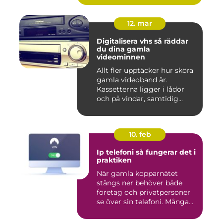
12. mar
Digitalisera vhs så räddar
du dina gamla
videominnen
Allt fler upptäcker hur sköra
gamla videoband är.
Kassetterna ligger i lådor
och på vindar, samtidig...
10. feb
Ip telefoni så fungerar det i
praktiken
När gamla kopparnätet
stängs ner behöver både
företag och privatpersoner
se över sin telefoni. Många...