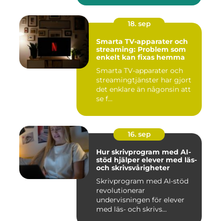
18. sep
Smarta TV-apparater och
streaming: Problem som
enkelt kan fixas hemma
Smarta TV-apparater och
streamingtjänster har gjort
det enklare än någonsin att
se f...
16. sep
Hur skrivprogram med AI-
stöd hjälper elever med läs-
och skrivsvårigheter
Skrivprogram med AI-stöd
revolutionerar
undervisningen för elever
med läs- och skrivs...