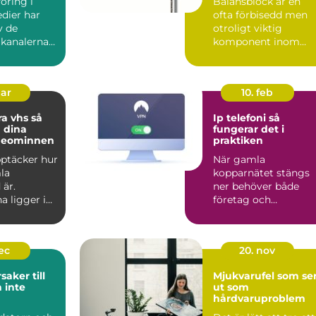
öring i
Balansblock är en
dier har
ofta förbisedd men
v de
otroligt viktig
 kanalerna
komponent inom
...
industrin. De bidrar t.
mar
10. feb
a vhs så
Ip telefoni så
 dina
fungerar det i
deominnen
praktiken
upptäcker hur
När gamla
la
kopparnätet stängs
 är.
ner behöver både
a ligger i
företag och
på vindar,
privatpersoner se
över sin telefoni.
Många...
dec
20. nov
saker till
Mjukvarufel som se
 inte
ut som
hårdvaruproblem