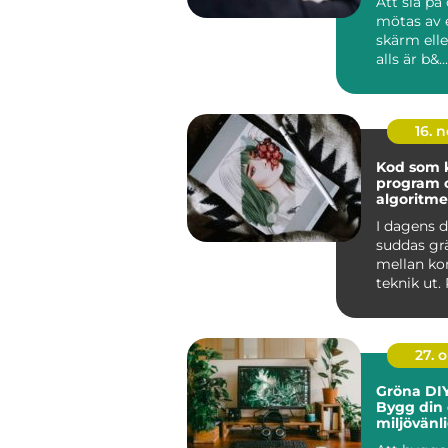
Att slå på
mötas av 
skärm elle
alls är b&...
16. 
Kod som k
program 
algoritme
I dagens d
suddas gr
mellan ko
teknik ut
och algor
ska...
27. 
Gröna DIY
Bygg din
miljövänl
hemma