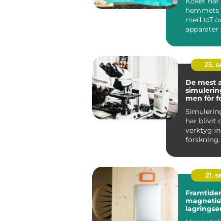
Köket har 
hemmets h
med IoT o
apparater f
25. 
De mest 
simuleri
men för f
Simuleri
har blivit
verktyg 
forskning.
mö...
21. 
Framtiden
magnetis
lagringse