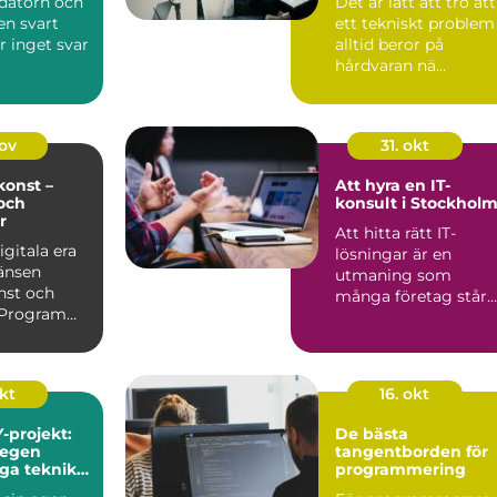
 datorn och
Det är lätt att tro att
en svart
ett tekniskt problem
r inget svar
alltid beror på
hårdvaran nä...
nov
31. okt
onst –
Att hyra en IT-
och
konsult i Stockhol
r
Att hitta rätt IT-
igitala era
lösningar är en
änsen
utmaning som
nst och
många företag står
. Program
in...
itmer kan
okt
16. okt
-projekt:
De bästa
 egen
tangentborden för
iga teknik
programmering