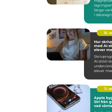
Magnetis
lagringse
länge var
i datalagri
hårddiskar.
16. 
Hur skri
med AI-st
elever me
skrivsvår
Skrivpro
AI-stöd re
undervisn
elever med
skrivs...
11. s
Apple by
Siri från 
vad vänta