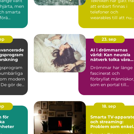
länge varit
Tekniken har gått fr
järta, men
att enbart finnas i
ch smarta
telefoner och
örä...
wearables till att nu
kunna int...
sep
23. sep
avancerade
AI i drömmarnas
ngsprogram
värld: Kan neurala
orskning
nätverk tolka våra
undermedvetna?
ngsprogram
Drömmar har länge
 oumbärliga
fascinerat och
inom modern
förbryllat människor
 De gör det
som en portal till
v&arin...
sep
18. sep
 för
Smarta TV-apparat
ka
och streaming:
nheter
Problem som enkel
kan fixas hemma