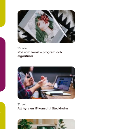
..
16. nov
Kod som konst – program och
algoritmer
31. okt
Att hyra en IT-konsult i Stockholm
r