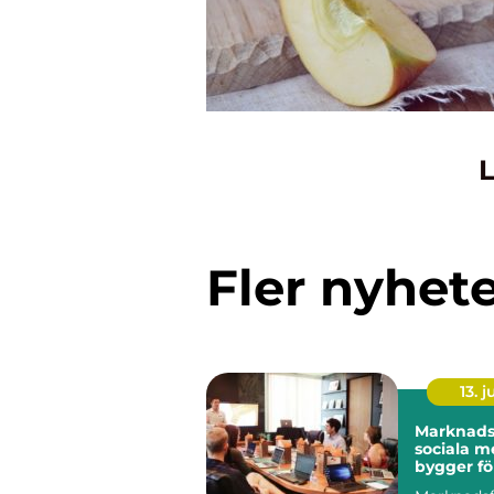
L
Fler nyhet
13. j
Marknadsf
sociala m
bygger fö
långsikti