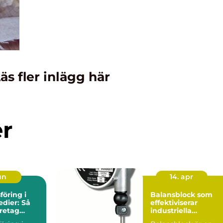
äs fler inlägg här
er
un
14. apr
öring i
Balansblock som
edier: Så
effektiviserar
retag
industriella
g synlighet
arbetsflöden