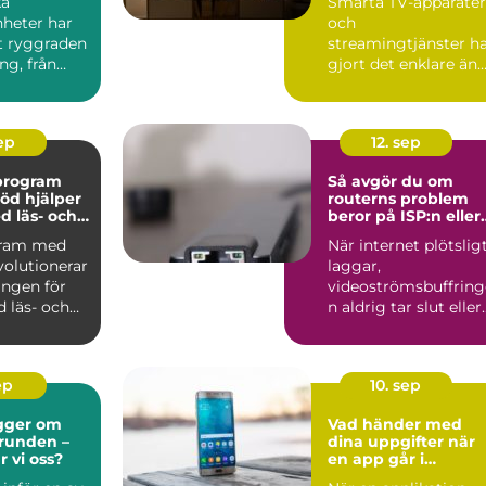
ka
Smarta TV-apparater
nheter har
och
it ryggraden
streamingtjänster h
ng, från
gjort det enklare än
..
någonsin att se f...
sep
12. sep
vprogram
Så avgör du om
öd hjälper
routerns problem
d läs- och
beror på ISP:n eller
igheter
hemmanätet
gram med
När internet plötslig
volutionerar
laggar,
ingen för
videoströmsbuffring
 läs- och
n aldrig tar slut eller
anslutning...
ep
10. sep
gger om
Vad händer med
grunden –
dina uppgifter när
r vi oss?
en app går i
konkurs?