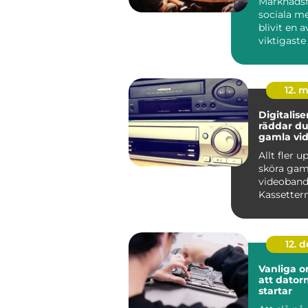
Marknadsf
sociala me
blivit en a
viktigaste
för företag 
12. 
Digitaliser
räddar du
gamla vi
Allt fler 
sköra gam
videoband
Kassettern
lådor och 
samtidig...
12. 
Vanliga or
att datorn
startar