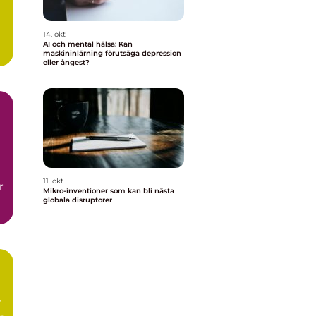
14. okt
AI och mental hälsa: Kan
maskininlärning förutsäga depression
eller ångest?
11. okt
r
Mikro-inventioner som kan bli nästa
globala disruptorer