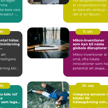
 sin egen
För programmerare
emma
är tangentbord mer
te bara vara
än bara ett verktyg –
 kreativt –
det är en f&oum...
s...
okt
11. okt
ntal hälsa:
Mikro-inventioner
ininlärning
som kan bli nästa
globala disruptorer
n eller
 att
Mikro-inventioner är
intelligens
små, ofta lokala
innovationer som ha
rning blir
potential att skapa
avancerade
stora f&ou...
okt
30. sep
s kök: IoT
Integrera sensorer i
ta
kläder för
 som lagar
hälsospårning och
g
sport