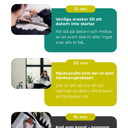
12. dec
Vanliga orsaker till att
datorn inte startar
Att slå på datorn och mötas
av en svart skärm eller inget
svar alls är b&...
20. nov
Mjukvarufel som ser ut som
hårdvaruproblem
Det är lätt att tro att ett
tekniskt problem alltid beror
på hårdvaran nä...
16. nov
Kod som konst – program