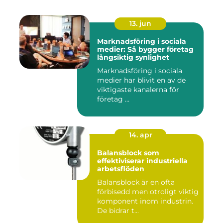
13. jun
Marknadsföring i sociala
medier: Så bygger företag
långsiktig synlighet
Marknadsföring i sociala
medier har blivit en av de
viktigaste kanalerna för
företag ...
14. apr
Balansblock som
effektiviserar industriella
arbetsflöden
Balansblock är en ofta
förbisedd men otroligt viktig
komponent inom industrin.
De bidrar t...