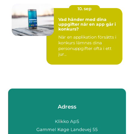
10. sep
Vad händer med dina
uppgifter när en app går i
konkurs?
När en applikation försätts i
konkurs lämnas dina
personuppgifter ofta i ett
jur...
Adress