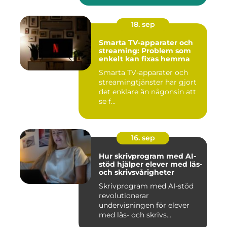
18. sep
Smarta TV-apparater och
streaming: Problem som
enkelt kan fixas hemma
Smarta TV-apparater och
streamingtjänster har gjort
det enklare än någonsin att
se f...
16. sep
Hur skrivprogram med AI-
stöd hjälper elever med läs-
och skrivsvårigheter
Skrivprogram med AI-stöd
revolutionerar
undervisningen för elever
med läs- och skrivs...