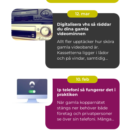
12. mar
Digitalisera vhs så räddar
du dina gamla
videominnen
Allt fler upptäcker hur sköra
gamla videoband är.
Kassetterna ligger i lådor
och på vindar, samtidig...
10. feb
Ip telefoni så fungerar det i
praktiken
När gamla kopparnätet
stängs ner behöver både
företag och privatpersoner
se över sin telefoni. Många...