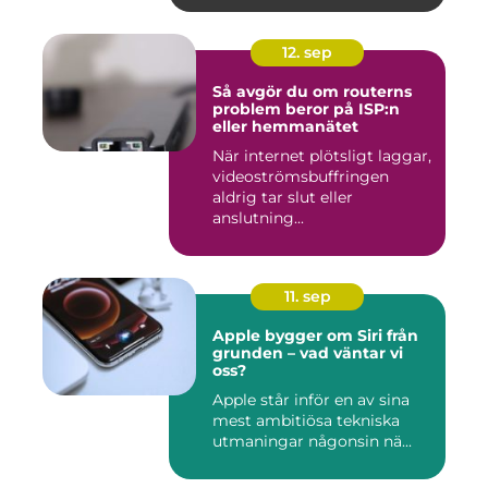
12. sep
Så avgör du om routerns
problem beror på ISP:n
eller hemmanätet
När internet plötsligt laggar,
videoströmsbuffringen
aldrig tar slut eller
anslutning...
11. sep
Apple bygger om Siri från
grunden – vad väntar vi
oss?
Apple står inför en av sina
mest ambitiösa tekniska
utmaningar någonsin nä...