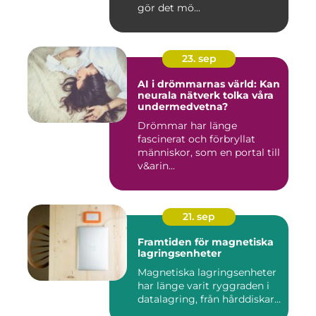
gör det mö...
23. sep
AI i drömmarnas värld: Kan
neurala nätverk tolka våra
undermedvetna?
Drömmar har länge
fascinerat och förbryllat
människor, som en portal till
v&arin...
21. sep
Framtiden för magnetiska
lagringsenheter
Magnetiska lagringsenheter
har länge varit ryggraden i
datalagring, från hårddiskar...