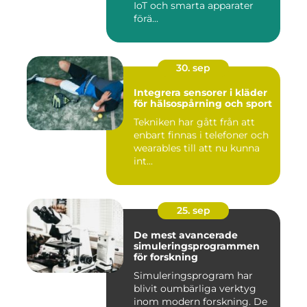
IoT och smarta apparater
förä...
30. sep
Integrera sensorer i kläder
för hälsospårning och sport
Tekniken har gått från att
enbart finnas i telefoner och
wearables till att nu kunna
int...
25. sep
De mest avancerade
simuleringsprogrammen
för forskning
Simuleringsprogram har
blivit oumbärliga verktyg
inom modern forskning. De