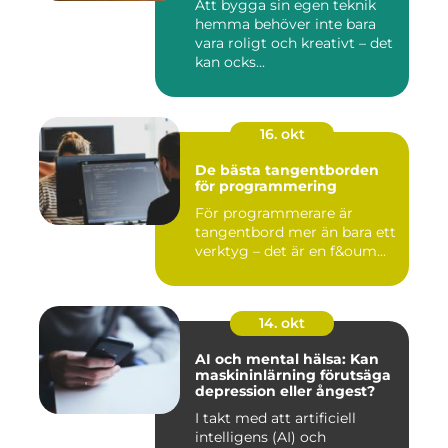
Att bygga sin egen teknik
hemma behöver inte bara
vara roligt och kreativt – det
kan ocks...
16. okt
De bästa tangentborden
för programmering
För programmerare är
tangentbord mer än bara ett
verktyg – det är en f&oum...
14. okt
AI och mental hälsa: Kan
maskininlärning förutsäga
depression eller ångest?
I takt med att artificiell
intelligens (AI) och