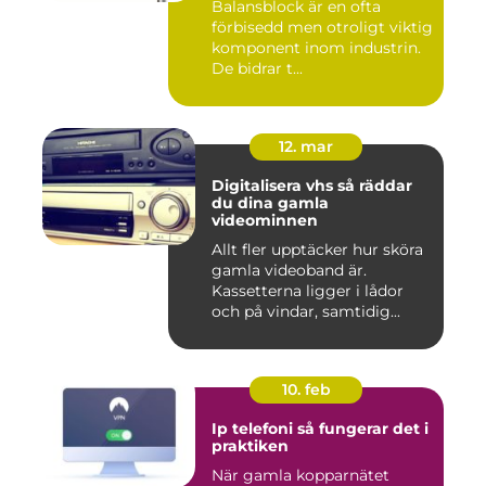
Balansblock är en ofta
förbisedd men otroligt viktig
komponent inom industrin.
De bidrar t...
12. mar
Digitalisera vhs så räddar
du dina gamla
videominnen
Allt fler upptäcker hur sköra
gamla videoband är.
Kassetterna ligger i lådor
och på vindar, samtidig...
10. feb
Ip telefoni så fungerar det i
praktiken
När gamla kopparnätet