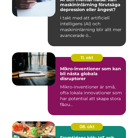
maskininlärning förutsäga
depression eller ångest?
I takt med att artificiell
intelligens (AI) och
maskininlärning blir allt mer
avancerade ö...
11. okt
Mikro-inventioner som kan
bli nästa globala
disruptorer
Mikro-inventioner är små,
ofta lokala innovationer som
har potential att skapa stora
f&ou...
08. okt
Framtidens kök: IoT och