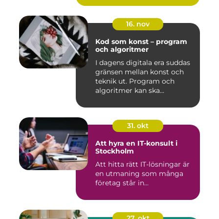
16. nov
Kod som konst – program
och algoritmer
I dagens digitala era suddas
gränsen mellan konst och
teknik ut. Program och
algoritmer kan ska...
31. okt
Att hyra en IT-konsult i
Stockholm
Att hitta rätt IT-lösningar är
en utmaning som många
företag står in...
27. okt