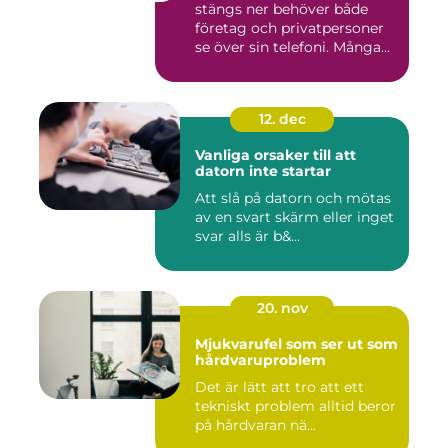
stängs ner behöver både
företag och privatpersoner
se över sin telefoni. Många...
12. dec
Vanliga orsaker till att
datorn inte startar
Att slå på datorn och mötas
av en svart skärm eller inget
svar alls är b&...
20. nov
Mjukvarufel som ser ut som
hårdvaruproblem
Det är lätt att tro att ett
tekniskt problem alltid beror
på hårdvaran nä...