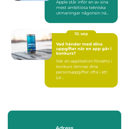
Apple står inför en av sina
mest ambitiösa tekniska
utmaningar någonsin nä...
10. sep
Vad händer med dina
uppgifter när en app går i
konkurs?
När en applikation försätts i
konkurs lämnas dina
personuppgifter ofta i ett
jur...
Adress