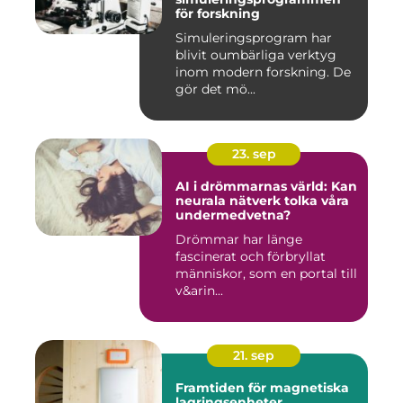
för forskning
Simuleringsprogram har
blivit oumbärliga verktyg
inom modern forskning. De
gör det mö...
23. sep
AI i drömmarnas värld: Kan
neurala nätverk tolka våra
undermedvetna?
Drömmar har länge
fascinerat och förbryllat
människor, som en portal till
v&arin...
21. sep
Framtiden för magnetiska
lagringsenheter