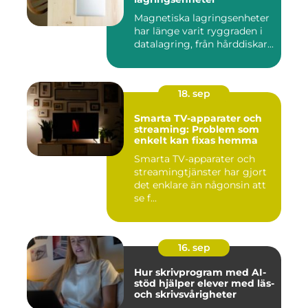
Magnetiska lagringsenheter
har länge varit ryggraden i
datalagring, från hårddiskar...
18. sep
Smarta TV-apparater och
streaming: Problem som
enkelt kan fixas hemma
Smarta TV-apparater och
streamingtjänster har gjort
det enklare än någonsin att
se f...
16. sep
Hur skrivprogram med AI-
stöd hjälper elever med läs-
och skrivsvårigheter