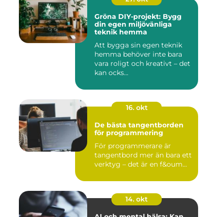
Gröna DIY-projekt: Bygg
din egen miljövänliga
teknik hemma
Att bygga sin egen teknik
hemma behöver inte bara
vara roligt och kreativt – det
kan ocks...
16. okt
De bästa tangentborden
för programmering
För programmerare är
tangentbord mer än bara ett
verktyg – det är en f&oum...
14. okt
AI och mental hälsa: Kan