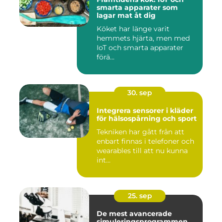
smarta apparater som
lagar mat åt dig
Köket har länge varit
hemmets hjärta, men med
IoT och smarta apparater
förä...
30. sep
Integrera sensorer i kläder
för hälsospårning och sport
Tekniken har gått från att
enbart finnas i telefoner och
wearables till att nu kunna
int...
25. sep
De mest avancerade
simuleringsprogrammen