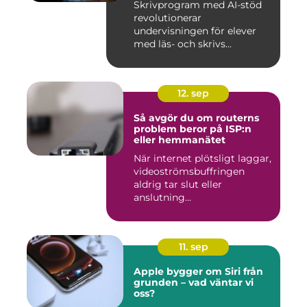
Skrivprogram med AI-stöd
revolutionerar
undervisningen för elever
med läs- och skrivs...
12. sep
Så avgör du om routerns
problem beror på ISP:n
eller hemmanätet
När internet plötsligt laggar,
videoströmsbuffringen
aldrig tar slut eller
anslutning...
11. sep
Apple bygger om Siri från
grunden – vad väntar vi
oss?