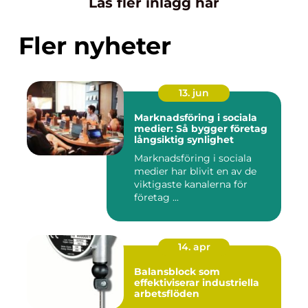
Läs fler inlägg här
Fler nyheter
13. jun
Marknadsföring i sociala
medier: Så bygger företag
långsiktig synlighet
Marknadsföring i sociala
medier har blivit en av de
viktigaste kanalerna för
företag ...
14. apr
Balansblock som
effektiviserar industriella
arbetsflöden