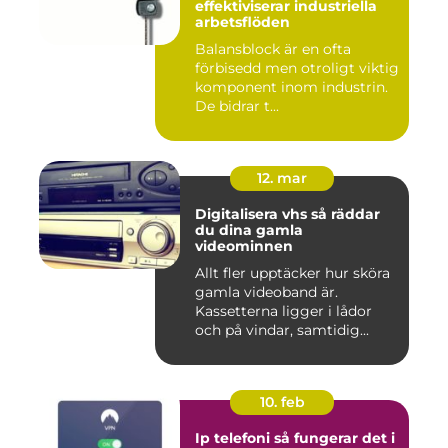
effektiviserar industriella
arbetsflöden
Balansblock är en ofta
förbisedd men otroligt viktig
komponent inom industrin.
De bidrar t...
12. mar
Digitalisera vhs så räddar
du dina gamla
videominnen
Allt fler upptäcker hur sköra
gamla videoband är.
Kassetterna ligger i lådor
och på vindar, samtidig...
10. feb
Ip telefoni så fungerar det i