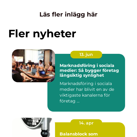
Läs fler inlägg här
Fler nyheter
13. jun
Marknadsföring i sociala
medier: Så bygger företag
långsiktig synlighet
Marknadsföring i sociala
medier har blivit en av de
viktigaste kanalerna för
företag ...
14. apr
Balansblock som