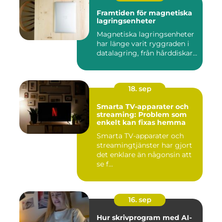
Framtiden för magnetiska
lagringsenheter
Magnetiska lagringsenheter
har länge varit ryggraden i
datalagring, från hårddiskar...
18. sep
Smarta TV-apparater och
streaming: Problem som
enkelt kan fixas hemma
Smarta TV-apparater och
streamingtjänster har gjort
det enklare än någonsin att
se f...
16. sep
Hur skrivprogram med AI-