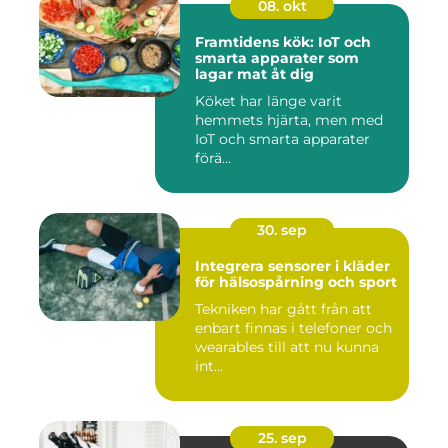
08. okt
Framtidens kök: IoT och
smarta apparater som
lagar mat åt dig
Köket har länge varit
hemmets hjärta, men med
IoT och smarta apparater
förä...
30. sep
Integrera sensorer i kläder
för hälsospårning och sport
Tekniken har gått från att
enbart finnas i telefoner och
wearables till att nu kunna
int...
25. sep