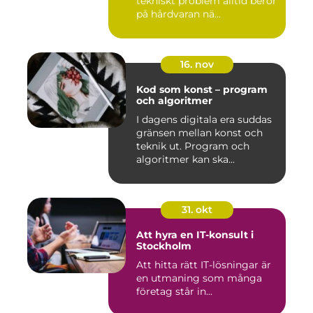
tekniskt problem alltid beror
på hårdvaran nä...
16. nov
Kod som konst – program
och algoritmer
I dagens digitala era suddas
gränsen mellan konst och
teknik ut. Program och
algoritmer kan ska...
31. okt
Att hyra en IT-konsult i
Stockholm
Att hitta rätt IT-lösningar är
en utmaning som många
företag står in...