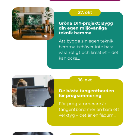
27. okt
Gröna DIY-projekt: Bygg
din egen miljövänliga
teknik hemma
Att bygga sin egen teknik
hemma behöver inte bara
vara roligt och kreativt – det
kan ocks...
16. okt
De bästa tangentborden
för programmering
För programmerare är
tangentbord mer än bara ett
verktyg – det är en f&oum...