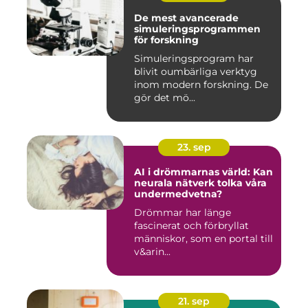
De mest avancerade
simuleringsprogrammen
för forskning
Simuleringsprogram har
blivit oumbärliga verktyg
inom modern forskning. De
gör det mö...
23. sep
AI i drömmarnas värld: Kan
neurala nätverk tolka våra
undermedvetna?
Drömmar har länge
fascinerat och förbryllat
människor, som en portal till
v&arin...
21. sep