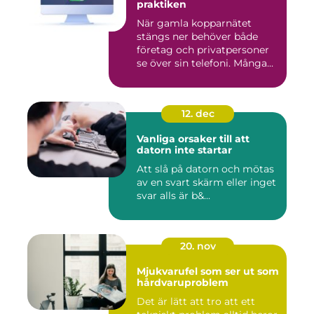
praktiken
När gamla kopparnätet
stängs ner behöver både
företag och privatpersoner
se över sin telefoni. Många...
12. dec
Vanliga orsaker till att
datorn inte startar
Att slå på datorn och mötas
av en svart skärm eller inget
svar alls är b&...
20. nov
Mjukvarufel som ser ut som
hårdvaruproblem
Det är lätt att tro att ett