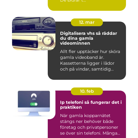
De bidrar t...
12. mar
Digitalisera vhs så räddar
du dina gamla
videominnen
Allt fler upptäcker hur sköra
gamla videoband är.
Kassetterna ligger i lådor
och på vindar, samtidig...
10. feb
Ip telefoni så fungerar det i
praktiken
När gamla kopparnätet
stängs ner behöver både
företag och privatpersoner
se över sin telefoni. Många...