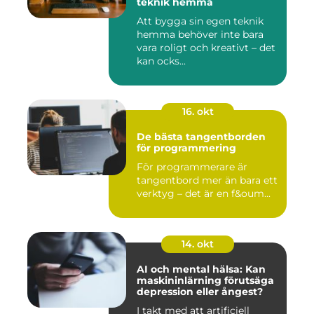
teknik hemma
Att bygga sin egen teknik
hemma behöver inte bara
vara roligt och kreativt – det
kan ocks...
16. okt
De bästa tangentborden
för programmering
För programmerare är
tangentbord mer än bara ett
verktyg – det är en f&oum...
14. okt
AI och mental hälsa: Kan
maskininlärning förutsäga
depression eller ångest?
I takt med att artificiell