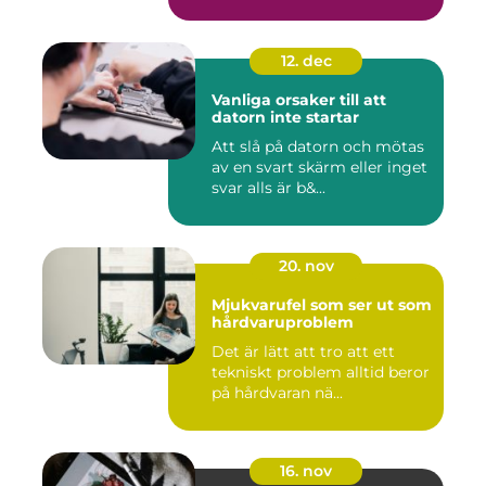
12. dec
Vanliga orsaker till att
datorn inte startar
Att slå på datorn och mötas
av en svart skärm eller inget
svar alls är b&...
20. nov
Mjukvarufel som ser ut som
hårdvaruproblem
Det är lätt att tro att ett
tekniskt problem alltid beror
på hårdvaran nä...
16. nov