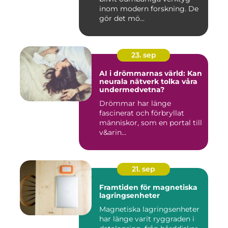
inom modern forskning. De
gör det mö...
23. sep
AI i drömmarnas värld: Kan
neurala nätverk tolka våra
undermedvetna?
Drömmar har länge
fascinerat och förbryllat
människor, som en portal till
v&arin...
21. sep
Framtiden för magnetiska
lagringsenheter
Magnetiska lagringsenheter
har länge varit ryggraden i