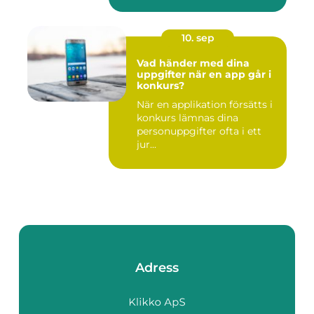
10. sep
Vad händer med dina
uppgifter när en app går i
konkurs?
När en applikation försätts i
konkurs lämnas dina
personuppgifter ofta i ett
jur...
Adress