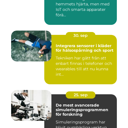
hemmets hjärta, men med
IoT och smarta apparater
förä...
30. sep
Integrera sensorer i kläder
för hälsospårning och sport
Tekniken har gått från att
enbart finnas i telefoner och
wearables till att nu kunna
int...
25. sep
De mest avancerade
simuleringsprogrammen
för forskning
Simuleringsprogram har
blivit oumbärliga verktyg