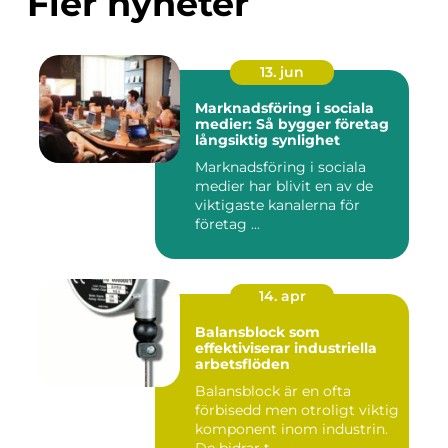
Fler nyheter
13. jun
Marknadsföring i sociala
medier: Så bygger företag
långsiktig synlighet
Marknadsföring i sociala
medier har blivit en av de
viktigaste kanalerna för
företag ...
14. apr
Balansblock som
effektiviserar industriella
arbetsflöden
Balansblock är en ofta
förbisedd men otroligt viktig
komponent inom industrin.