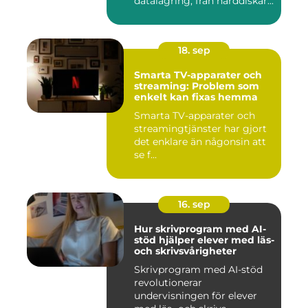
datalagring, från hårddiskar...
18. sep
Smarta TV-apparater och
streaming: Problem som
enkelt kan fixas hemma
Smarta TV-apparater och
streamingtjänster har gjort
det enklare än någonsin att
se f...
16. sep
Hur skrivprogram med AI-
stöd hjälper elever med läs-
och skrivsvårigheter
Skrivprogram med AI-stöd
revolutionerar
undervisningen för elever