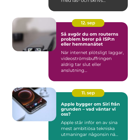
med läs- och skrivs...
12. sep
Så avgör du om routerns
problem beror på ISP:n
eller hemmanätet
När internet plötsligt laggar,
videoströmsbuffringen
aldrig tar slut eller
anslutning...
11. sep
Apple bygger om Siri från
grunden – vad väntar vi
oss?
Apple står inför en av sina
mest ambitiösa tekniska
utmaningar någonsin nä...