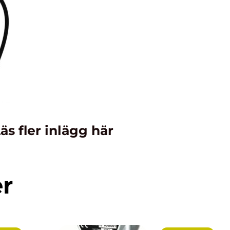
äs fler inlägg här
er