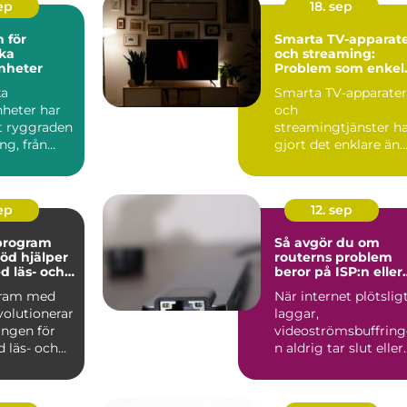
sep
18. sep
 för
Smarta TV-apparat
ka
och streaming:
nheter
Problem som enkel
kan fixas hemma
ka
Smarta TV-apparater
nheter har
och
it ryggraden
streamingtjänster h
ng, från
gjort det enklare än
..
någonsin att se f...
sep
12. sep
vprogram
Så avgör du om
öd hjälper
routerns problem
d läs- och
beror på ISP:n eller
igheter
hemmanätet
gram med
När internet plötslig
volutionerar
laggar,
ingen för
videoströmsbuffring
 läs- och
n aldrig tar slut eller
anslutning...