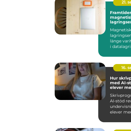
21. 
Framtiden
magnetis
lagringse
Magnetis
lagringse
länge var
i datalagri
hårddiskar.
16. 
Hur skri
med AI-st
elever me
skrivsvår
Skrivpro
AI-stöd re
undervisn
elever med
skrivs...