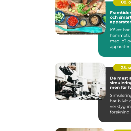
08. 
Framtiden
och smar
apparater
mat åt di
Köket har 
hemmets h
med IoT o
apparater f
25. 
De mest 
simuleri
men för f
Simuleri
har blivit
verktyg 
forskning.
mö...