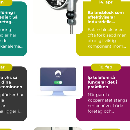
un
14. apr
öring i
Balansblock som
edier: Så
effektiviserar
retag
industriella
g synlighet
arbetsflöden
öring i
Balansblock är en
dier har
ofta förbisedd men
v de
otroligt viktig
 kanalerna
komponent inom
...
industrin. De bidrar t.
mar
10. feb
a vhs så
Ip telefoni så
 dina
fungerar det i
deominnen
praktiken
upptäcker hur
När gamla
la
kopparnätet stängs
 är.
ner behöver både
a ligger i
företag och
på vindar,
privatpersoner se
över sin telefoni.
Många...