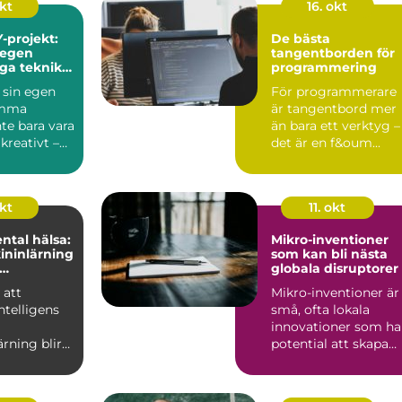
okt
16. okt
-projekt:
De bästa
 egen
tangentborden för
iga teknik
programmering
 sin egen
För programmerare
emma
är tangentbord mer
te bara vara
än bara ett verktyg –
 kreativt –
det är en f&oum...
s...
okt
11. okt
ntal hälsa:
Mikro-inventioner
ininlärning
som kan bli nästa
globala disruptorer
n eller
 att
Mikro-inventioner är
intelligens
små, ofta lokala
innovationer som ha
rning blir
potential att skapa
avancerade
stora f&ou...