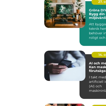
27. 
Gröna DIY
Bygg din
miljövänl
hemma
Att bygga
teknik h
behöver in
roligt och
det kan ock
14. 
AI och me
Kan mask
förutsäga
depressio
I takt med
ångest?
artificiell 
(AI) och
maskininlä
allt mer 
ö...