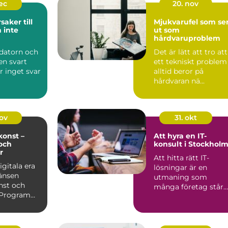
dec
20. nov
saker till
Mjukvarufel som se
 inte
ut som
hårdvaruproblem
 datorn och
Det är lätt att tro att
en svart
ett tekniskt problem
r inget svar
alltid beror på
hårdvaran nä...
nov
31. okt
onst –
Att hyra en IT-
och
konsult i Stockhol
r
Att hitta rätt IT-
igitala era
lösningar är en
änsen
utmaning som
nst och
många företag står
. Program
in...
itmer kan