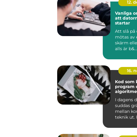
12. 
Vanliga or
att datorn
startar
Att slå på
mötas av 
skärm elle
alls är b&...
16. 
Kod som k
program 
algoritme
I dagens d
suddas gr
mellan ko
teknik ut
och algor
ska...