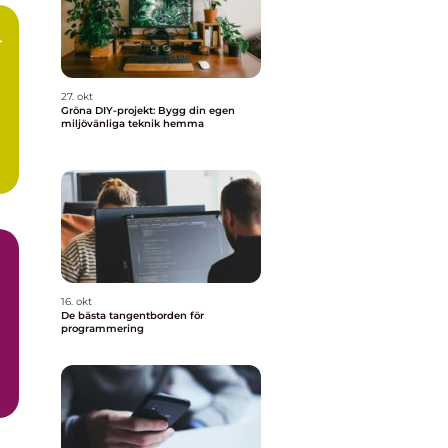
r
27. okt
Gröna DIY-projekt: Bygg din egen
miljövänliga teknik hemma
m
16. okt
De bästa tangentborden för
programmering