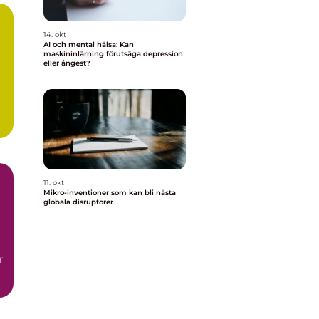
14. okt
AI och mental hälsa: Kan
maskininlärning förutsäga depression
eller ångest?
11. okt
Mikro-inventioner som kan bli nästa
globala disruptorer
r