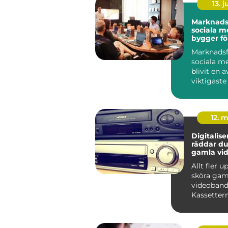
13. j
Marknadsf
sociala m
bygger fö
långsikti
Marknadsf
sociala me
blivit en a
viktigaste
för företag 
12. 
Digitaliser
räddar du
gamla vi
Allt fler 
sköra gam
videoband
Kassettern
lådor och 
samtidig...