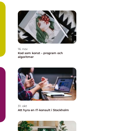
16. nov
..
Kod som konst – program och
algoritmer
31. okt
Att hyra en IT-konsult i Stockholm