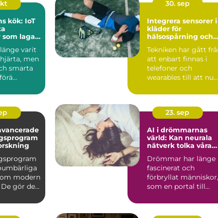
okt
30. sep
s kök: IoT
Integrera sensorer i
ta
kläder för
 som lagar
hälsospårning och
g
sport
länge varit
Tekniken har gått fr
järta, men
att enbart finnas i
ch smarta
telefoner och
örä...
wearables till att nu
kunna int...
sep
23. sep
avancerade
AI i drömmarnas
ngsprogram
värld: Kan neurala
orskning
nätverk tolka våra
undermedvetna?
ngsprogram
Drömmar har länge
 oumbärliga
fascinerat och
inom modern
förbryllat människor
 De gör det
som en portal till
v&arin...