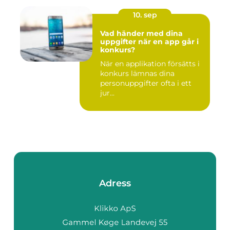
10. sep
Vad händer med dina
uppgifter när en app går i
konkurs?
När en applikation försätts i
konkurs lämnas dina
personuppgifter ofta i ett
jur...
Adress