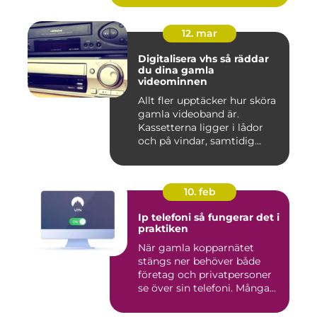
12. mar
Digitalisera vhs så räddar
du dina gamla
videominnen
Allt fler upptäcker hur sköra
gamla videoband är.
Kassetterna ligger i lådor
och på vindar, samtidig...
10. feb
Ip telefoni så fungerar det i
praktiken
När gamla kopparnätet
stängs ner behöver både
företag och privatpersoner
se över sin telefoni. Många...