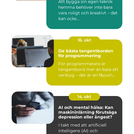
Att bygga sin egen teknik
hemma behöver inte bara
vara roligt och kreativt – det
kan ocks...
16. okt
De bästa tangentborden
för programmering
För programmerare är
tangentbord mer än bara ett
verktyg – det är en f&oum...
14. okt
AI och mental hälsa: Kan
maskininlärning förutsäga
depression eller ångest?
I takt med att artificiell
intelligens (AI) och