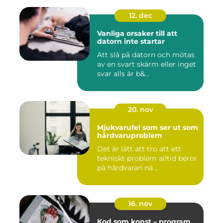
12. dec
Vanliga orsaker till att
datorn inte startar
Att slå på datorn och mötas
av en svart skärm eller inget
svar alls är b&...
20. nov
Mjukvarufel som ser ut som
hårdvaruproblem
Det är lätt att tro att ett
tekniskt problem alltid beror
på hårdvaran nä...
16. nov
Kod som konst – program