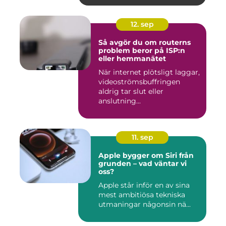
12. sep
Så avgör du om routerns
problem beror på ISP:n
eller hemmanätet
När internet plötsligt laggar,
videoströmsbuffringen
aldrig tar slut eller
anslutning...
11. sep
Apple bygger om Siri från
grunden – vad väntar vi
oss?
Apple står inför en av sina
mest ambitiösa tekniska
utmaningar någonsin nä...