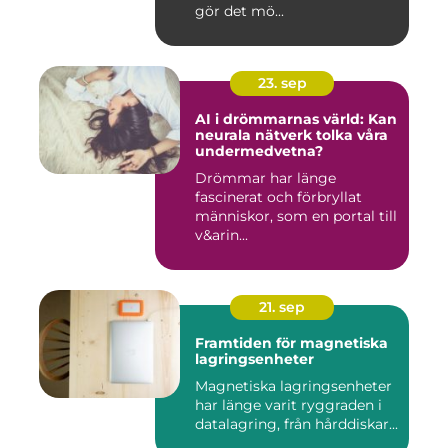
gör det mö...
23. sep
AI i drömmarnas värld: Kan
neurala nätverk tolka våra
undermedvetna?
Drömmar har länge
fascinerat och förbryllat
människor, som en portal till
v&arin...
21. sep
Framtiden för magnetiska
lagringsenheter
Magnetiska lagringsenheter
har länge varit ryggraden i
datalagring, från hårddiskar...