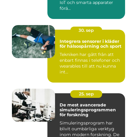
IoT och smarta apparater
förä...
30. sep
Integrera sensorer i kläder
för hälsospårning och sport
Tekniken har gått från att
enbart finnas i telefoner och
wearables till att nu kunna
int...
25. sep
De mest avancerade
simuleringsprogrammen
för forskning
Simuleringsprogram har
blivit oumbärliga verktyg
inom modern forskning. De