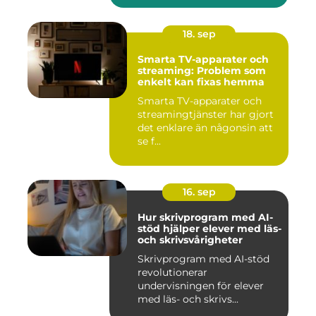
18. sep
Smarta TV-apparater och
streaming: Problem som
enkelt kan fixas hemma
Smarta TV-apparater och
streamingtjänster har gjort
det enklare än någonsin att
se f...
16. sep
Hur skrivprogram med AI-
stöd hjälper elever med läs-
och skrivsvårigheter
Skrivprogram med AI-stöd
revolutionerar
undervisningen för elever
med läs- och skrivs...