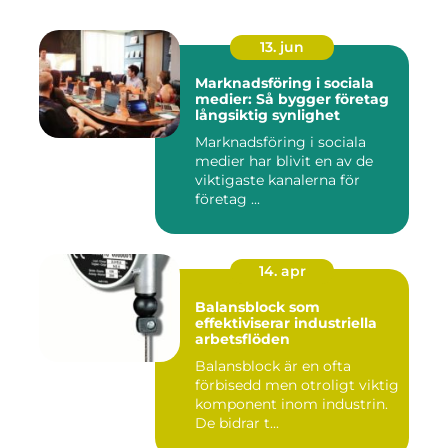
13. jun
Marknadsföring i sociala
medier: Så bygger företag
långsiktig synlighet
Marknadsföring i sociala
medier har blivit en av de
viktigaste kanalerna för
företag ...
14. apr
Balansblock som
effektiviserar industriella
arbetsflöden
Balansblock är en ofta
förbisedd men otroligt viktig
komponent inom industrin.
De bidrar t...