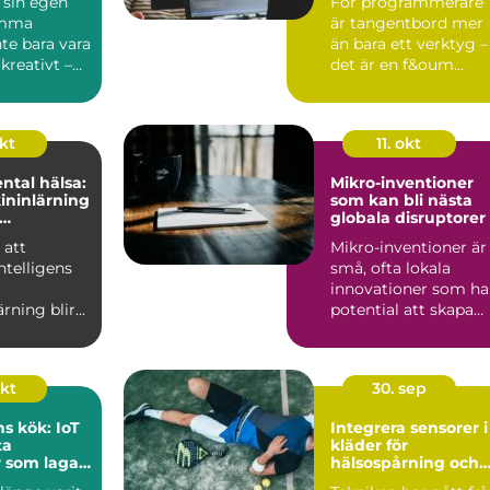
 sin egen
För programmerare
emma
är tangentbord mer
te bara vara
än bara ett verktyg –
 kreativt –
det är en f&oum...
s...
okt
11. okt
ntal hälsa:
Mikro-inventioner
ininlärning
som kan bli nästa
globala disruptorer
n eller
 att
Mikro-inventioner är
intelligens
små, ofta lokala
innovationer som ha
rning blir
potential att skapa
avancerade
stora f&ou...
okt
30. sep
s kök: IoT
Integrera sensorer i
ta
kläder för
 som lagar
hälsospårning och
g
sport