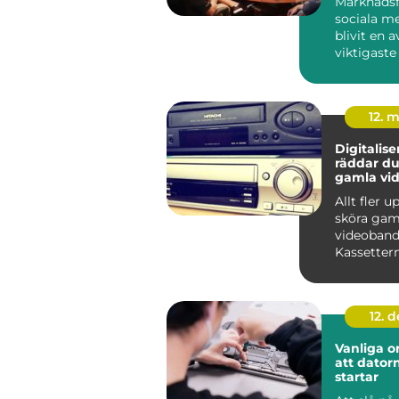
Marknadsf
sociala me
blivit en a
viktigaste
för företag 
12. 
Digitaliser
räddar du
gamla vi
Allt fler 
sköra gam
videoband
Kassettern
lådor och 
samtidig...
12. 
Vanliga or
att datorn
startar