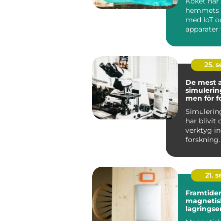
Köket har 
hemmets h
med IoT o
apparater f
25. 
De mest 
simuleri
men för f
Simuleri
har blivit
verktyg 
forskning.
mö...
21. 
Framtiden
magnetis
lagringse