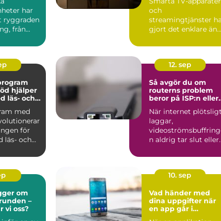
ka
Smarta TV-apparater
nheter har
och
it ryggraden
streamingtjänster h
ng, från
gjort det enklare än
..
någonsin att se f...
sep
12. sep
vprogram
Så avgör du om
öd hjälper
routerns problem
d läs- och
beror på ISP:n eller
igheter
hemmanätet
gram med
När internet plötslig
volutionerar
laggar,
ingen för
videoströmsbuffring
 läs- och
n aldrig tar slut eller
anslutning...
ep
10. sep
gger om
Vad händer med
grunden –
dina uppgifter när
r vi oss?
en app går i
konkurs?