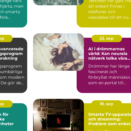
länge varit
Tekniken har gått fr
järta, men
att enbart finnas i
ch smarta
telefoner och
örä...
wearables till att nu
kunna int...
sep
23. sep
avancerade
AI i drömmarnas
ngsprogram
värld: Kan neurala
orskning
nätverk tolka våra
undermedvetna?
ngsprogram
Drömmar har länge
 oumbärliga
fascinerat och
inom modern
förbryllat människor
 De gör det
som en portal till
v&arin...
sep
18. sep
 för
Smarta TV-apparat
ka
och streaming:
nheter
Problem som enkel
kan fixas hemma