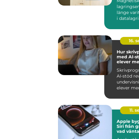
Magnetis
lagringse
länge var
i datalagri
hårddiskar.
16. 
Hur skri
med AI-st
elever me
skrivsvår
Skrivpro
AI-stöd re
undervisn
elever med
skrivs...
11. s
Apple by
Siri från 
vad vänta