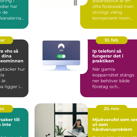
öring i
Balansblock är en
dier har
ofta förbisedd men
v de
otroligt viktig
 kanalerna
komponent inom
...
industrin. De bidrar t.
mar
10. feb
a vhs så
Ip telefoni så
 dina
fungerar det i
deominnen
praktiken
upptäcker hur
När gamla
la
kopparnätet stängs
 är.
ner behöver både
a ligger i
företag och
på vindar,
privatpersoner se
över sin telefoni.
Många...
dec
20. nov
saker till
Mjukvarufel som se
 inte
ut som
hårdvaruproblem