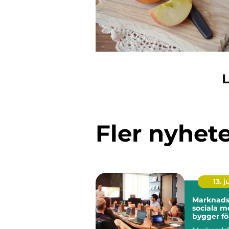
L
Fler nyhet
13. j
Marknadsf
sociala m
bygger fö
långsikti