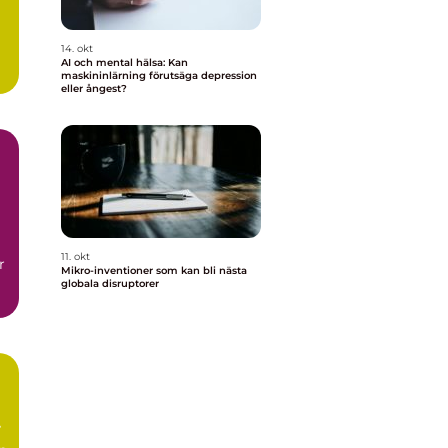
14. okt
AI och mental hälsa: Kan
maskininlärning förutsäga depression
eller ångest?
11. okt
r
Mikro-inventioner som kan bli nästa
globala disruptorer