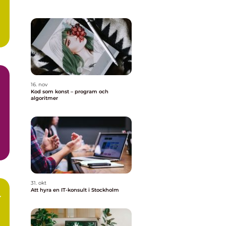
..
16. nov
Kod som konst – program och
algoritmer
31. okt
Att hyra en IT-konsult i Stockholm
r