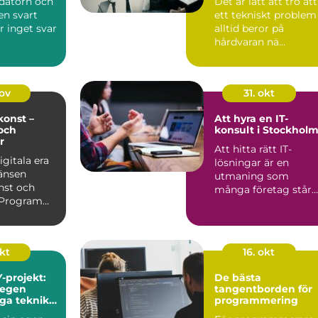
 datorn och
Det är lätt att tro att
en svart
ett tekniskt problem
r inget svar
alltid beror på
hårdvaran nä...
nov
31. okt
onst –
Att hyra en IT-
och
konsult i Stockhol
r
Att hitta rätt IT-
igitala era
lösningar är en
änsen
utmaning som
nst och
många företag står
. Program
in...
itmer kan
okt
16. okt
-projekt:
De bästa
 egen
tangentborden för
iga teknik
programmering