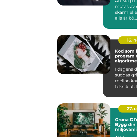
Att slå på
mötas av 
skärm elle
alls är b&...
16. 
Kod som k
program 
algoritme
I dagens d
suddas gr
mellan ko
teknik ut
och algor
ska...
27. 
Gröna DIY
Bygg din
miljövänl
hemma