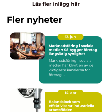
Läs fler inlägg här
Fler nyheter
13. jun
Marknadsföring i sociala
medier: Så bygger företag
långsiktig synlighet
Marknadsföring i sociala
medier har blivit en av de
viktigaste kanalerna för
företag ...
14. apr
Balansblock som
effektiviserar industriella
arbetsflöden