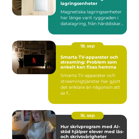
lagringsenheter
Magnetiska lagringsenheter
har länge varit ryggraden i
datalagring, från hårddiskar...
18. sep
Smarta TV-apparater och
streaming: Problem som
enkelt kan fixas hemma
Smarta TV-apparater och
streamingtjänster har gjort
det enklare än någonsin att
se f...
16. sep
Hur skrivprogram med AI-
stöd hjälper elever med läs-
och skrivsvårigheter