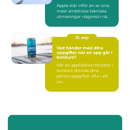
Apple står inför en av sina
mest ambitiösa tekniska
utmaningar någonsin nä...
10. sep
Vad händer med dina
uppgifter när en app går i
konkurs?
När en applikation försätts i
konkurs lämnas dina
personuppgifter ofta i ett
jur...