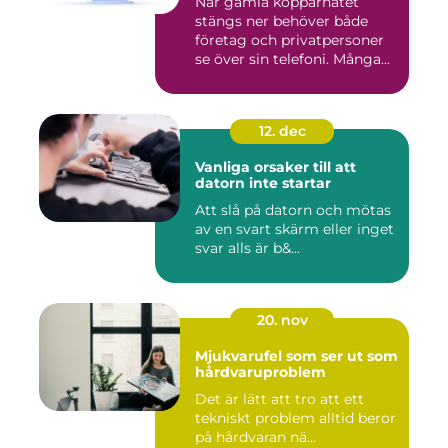
När gamla kopparnätet
stängs ner behöver både
företag och privatpersoner
se över sin telefoni. Många...
12. dec
Vanliga orsaker till att
datorn inte startar
Att slå på datorn och mötas
av en svart skärm eller inget
svar alls är b&...
20. nov
Mjukvarufel som ser ut som
hårdvaruproblem
Det är lätt att tro att ett
tekniskt problem alltid beror
på hårdvaran nä...