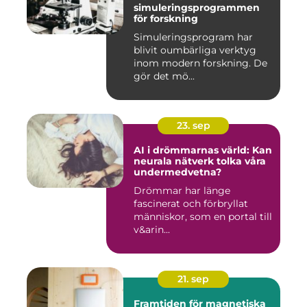
simuleringsprogrammen
för forskning
Simuleringsprogram har
blivit oumbärliga verktyg
inom modern forskning. De
gör det mö...
23. sep
AI i drömmarnas värld: Kan
neurala nätverk tolka våra
undermedvetna?
Drömmar har länge
fascinerat och förbryllat
människor, som en portal till
v&arin...
21. sep
Framtiden för magnetiska