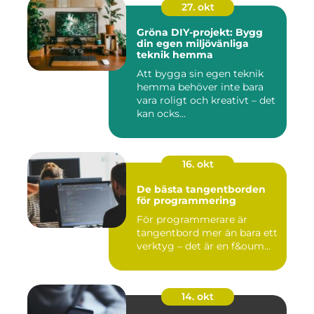
27. okt
Gröna DIY-projekt: Bygg
din egen miljövänliga
teknik hemma
Att bygga sin egen teknik
hemma behöver inte bara
vara roligt och kreativt – det
kan ocks...
16. okt
De bästa tangentborden
för programmering
För programmerare är
tangentbord mer än bara ett
verktyg – det är en f&oum...
14. okt