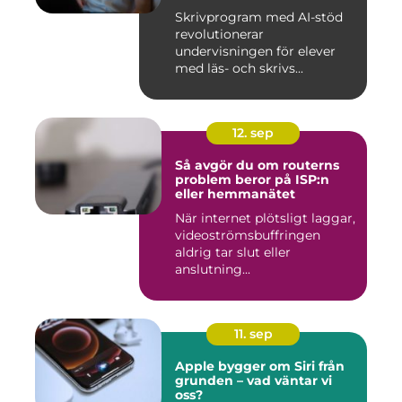
Skrivprogram med AI-stöd
revolutionerar
undervisningen för elever
med läs- och skrivs...
12. sep
Så avgör du om routerns
problem beror på ISP:n
eller hemmanätet
När internet plötsligt laggar,
videoströmsbuffringen
aldrig tar slut eller
anslutning...
11. sep
Apple bygger om Siri från
grunden – vad väntar vi
oss?