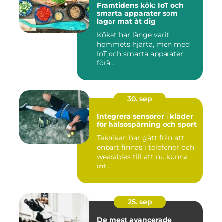
Framtidens kök: IoT och
smarta apparater som
lagar mat åt dig
Köket har länge varit
hemmets hjärta, men med
IoT och smarta apparater
förä...
30. sep
Integrera sensorer i kläder
för hälsospårning och sport
Tekniken har gått från att
enbart finnas i telefoner och
wearables till att nu kunna
int...
25. sep
De mest avancerade