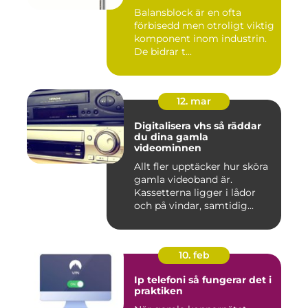
Balansblock är en ofta
förbisedd men otroligt viktig
komponent inom industrin.
De bidrar t...
12. mar
Digitalisera vhs så räddar
du dina gamla
videominnen
Allt fler upptäcker hur sköra
gamla videoband är.
Kassetterna ligger i lådor
och på vindar, samtidig...
10. feb
Ip telefoni så fungerar det i
praktiken