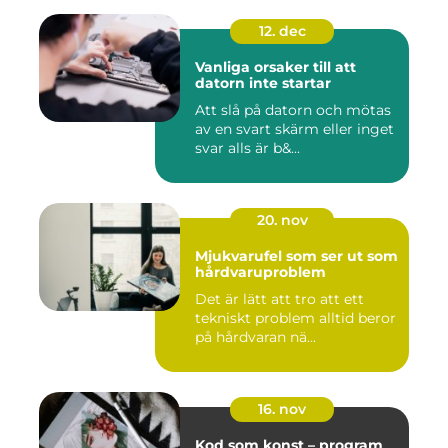
12. dec
Vanliga orsaker till att
datorn inte startar
Att slå på datorn och mötas
av en svart skärm eller inget
svar alls är b&...
20. nov
Mjukvarufel som ser ut som
hårdvaruproblem
Det är lätt att tro att ett
tekniskt problem alltid beror
på hårdvaran nä...
16. nov
Kod som konst – program