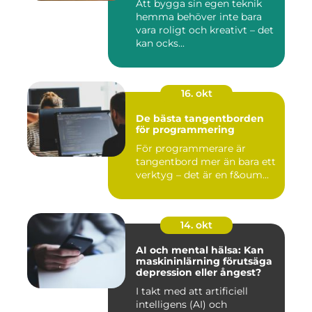
Att bygga sin egen teknik
hemma behöver inte bara
vara roligt och kreativt – det
kan ocks...
16. okt
De bästa tangentborden
för programmering
För programmerare är
tangentbord mer än bara ett
verktyg – det är en f&oum...
14. okt
AI och mental hälsa: Kan
maskininlärning förutsäga
depression eller ångest?
I takt med att artificiell
intelligens (AI) och