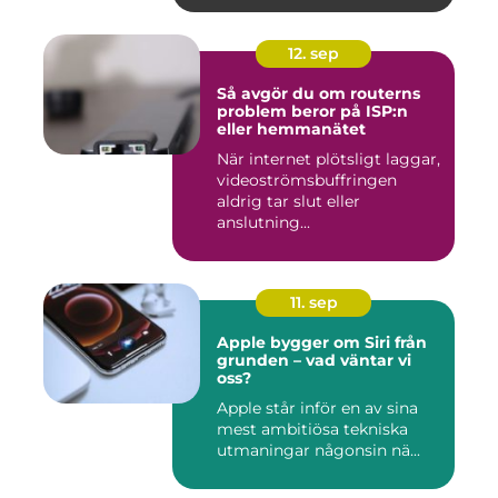
12. sep
Så avgör du om routerns
problem beror på ISP:n
eller hemmanätet
När internet plötsligt laggar,
videoströmsbuffringen
aldrig tar slut eller
anslutning...
11. sep
Apple bygger om Siri från
grunden – vad väntar vi
oss?
Apple står inför en av sina
mest ambitiösa tekniska
utmaningar någonsin nä...