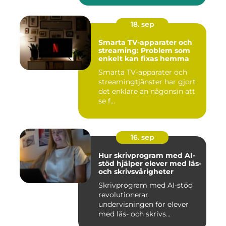
18. sep
Smarta TV-apparater och
streaming: Problem som
enkelt kan fixas hemma
Smarta TV-apparater och
streamingtjänster har gjort
det enklare än någonsin att
se f...
16. sep
Hur skrivprogram med AI-
stöd hjälper elever med läs-
och skrivsvårigheter
Skrivprogram med AI-stöd
revolutionerar
undervisningen för elever
med läs- och skrivs...