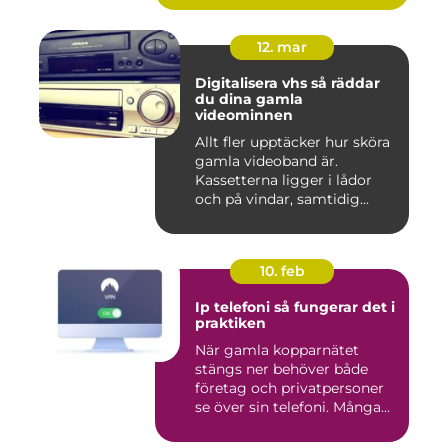
12. mar
Digitalisera vhs så räddar
du dina gamla
videominnen
Allt fler upptäcker hur sköra
gamla videoband är.
Kassetterna ligger i lådor
och på vindar, samtidig...
10. feb
Ip telefoni så fungerar det i
praktiken
När gamla kopparnätet
stängs ner behöver både
företag och privatpersoner
se över sin telefoni. Många...