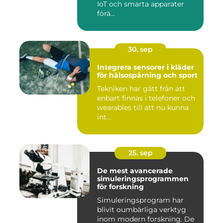
IoT och smarta apparater
förä...
30. sep
Integrera sensorer i kläder
för hälsospårning och sport
Tekniken har gått från att
enbart finnas i telefoner och
wearables till att nu kunna
int...
25. sep
De mest avancerade
simuleringsprogrammen
för forskning
Simuleringsprogram har
blivit oumbärliga verktyg
inom modern forskning. De