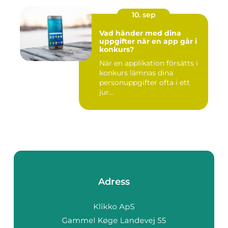
10. sep
Vad händer med dina
uppgifter när en app går i
konkurs?
När en applikation försätts i
konkurs lämnas dina
personuppgifter ofta i ett
jur...
Adress