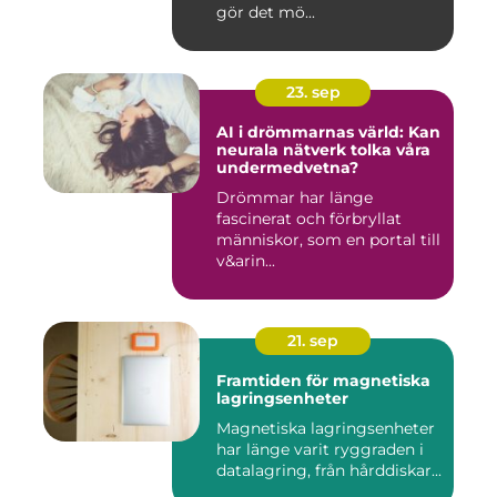
gör det mö...
23. sep
AI i drömmarnas värld: Kan
neurala nätverk tolka våra
undermedvetna?
Drömmar har länge
fascinerat och förbryllat
människor, som en portal till
v&arin...
21. sep
Framtiden för magnetiska
lagringsenheter
Magnetiska lagringsenheter
har länge varit ryggraden i
datalagring, från hårddiskar...