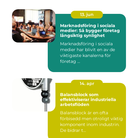
13. jun
Marknadsföring i sociala
medier: Så bygger företag
långsiktig synlighet
Marknadsföring i sociala
medier har blivit en av de
viktigaste kanalerna för
företag ...
14. apr
Balansblock som
effektiviserar industriella
arbetsflöden
Balansblock är en ofta
förbisedd men otroligt viktig
komponent inom industrin.
De bidrar t...