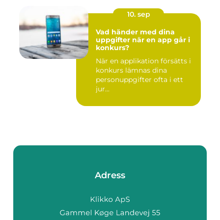
10. sep
Vad händer med dina
uppgifter när en app går i
konkurs?
När en applikation försätts i
konkurs lämnas dina
personuppgifter ofta i ett
jur...
Adress