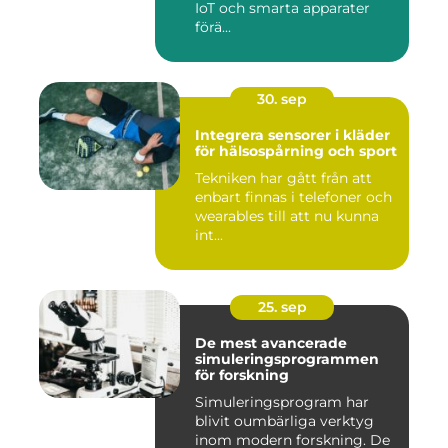
IoT och smarta apparater
förä...
30. sep
Integrera sensorer i kläder
för hälsospårning och sport
Tekniken har gått från att
enbart finnas i telefoner och
wearables till att nu kunna
int...
25. sep
De mest avancerade
simuleringsprogrammen
för forskning
Simuleringsprogram har
blivit oumbärliga verktyg
inom modern forskning. De