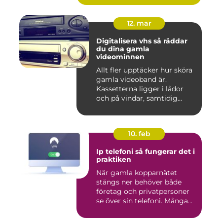
12. mar
Digitalisera vhs så räddar
du dina gamla
videominnen
Allt fler upptäcker hur sköra
gamla videoband är.
Kassetterna ligger i lådor
och på vindar, samtidig...
10. feb
Ip telefoni så fungerar det i
praktiken
När gamla kopparnätet
stängs ner behöver både
företag och privatpersoner
se över sin telefoni. Många...