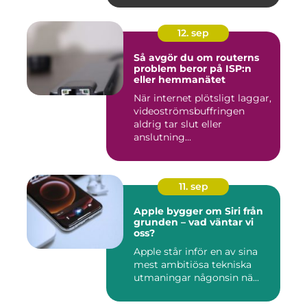
12. sep
Så avgör du om routerns
problem beror på ISP:n
eller hemmanätet
När internet plötsligt laggar,
videoströmsbuffringen
aldrig tar slut eller
anslutning...
11. sep
Apple bygger om Siri från
grunden – vad väntar vi
oss?
Apple står inför en av sina
mest ambitiösa tekniska
utmaningar någonsin nä...