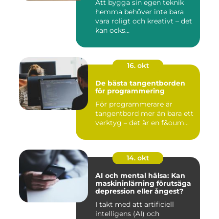
Att bygga sin egen teknik
hemma behöver inte bara
vara roligt och kreativt – det
kan ocks...
16. okt
De bästa tangentborden
för programmering
För programmerare är
tangentbord mer än bara ett
verktyg – det är en f&oum...
14. okt
AI och mental hälsa: Kan
maskininlärning förutsäga
depression eller ångest?
I takt med att artificiell
intelligens (AI) och