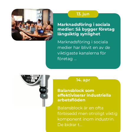
13. jun
Marknadsföring i sociala
medier: Så bygger företag
långsiktig synlighet
Marknadsföring i sociala
medier har blivit en av de
viktigaste kanalerna för
företag ...
14. apr
Balansblock som
effektiviserar industriella
arbetsflöden
Balansblock är en ofta
förbisedd men otroligt viktig
komponent inom industrin.
De bidrar t...