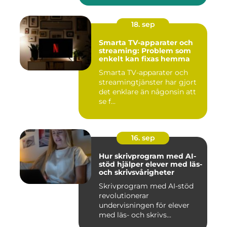
18. sep
Smarta TV-apparater och
streaming: Problem som
enkelt kan fixas hemma
Smarta TV-apparater och
streamingtjänster har gjort
det enklare än någonsin att
se f...
16. sep
Hur skrivprogram med AI-
stöd hjälper elever med läs-
och skrivsvårigheter
Skrivprogram med AI-stöd
revolutionerar
undervisningen för elever
med läs- och skrivs...