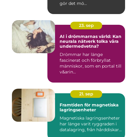
gör det mö...
23. sep
AI i drömmarnas värld: Kan
neurala nätverk tolka våra
undermedvetna?
Drömmar har länge
fascinerat och förbryllat
människor, som en portal till
v&arin...
21. sep
Framtiden för magnetiska
lagringsenheter
Magnetiska lagringsenheter
har länge varit ryggraden i
datalagring, från hårddiskar...