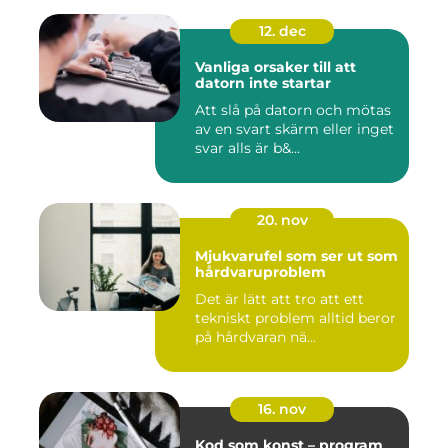
12. dec
Vanliga orsaker till att
datorn inte startar
Att slå på datorn och mötas
av en svart skärm eller inget
svar alls är b&...
20. nov
Mjukvarufel som ser ut som
hårdvaruproblem
Det är lätt att tro att ett
tekniskt problem alltid beror
på hårdvaran nä...
16. nov
Kod som konst – program