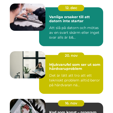
12. dec
Vanliga orsaker till att
datorn inte startar
Att slå på datorn och mötas
av en svart skärm eller inget
svar alls är b&...
20. nov
Mjukvarufel som ser ut som
hårdvaruproblem
Det är lätt att tro att ett
tekniskt problem alltid beror
på hårdvaran nä...
16. nov
Kod som konst – program