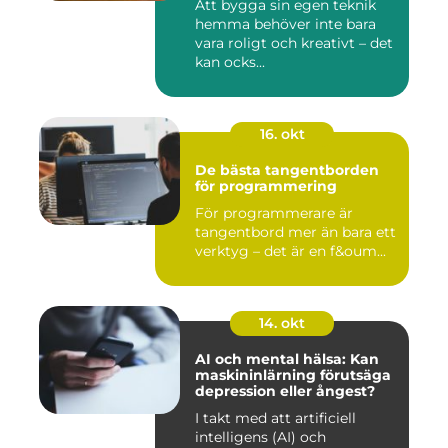
Att bygga sin egen teknik
hemma behöver inte bara
vara roligt och kreativt – det
kan ocks...
16. okt
De bästa tangentborden
för programmering
För programmerare är
tangentbord mer än bara ett
verktyg – det är en f&oum...
14. okt
AI och mental hälsa: Kan
maskininlärning förutsäga
depression eller ångest?
I takt med att artificiell
intelligens (AI) och