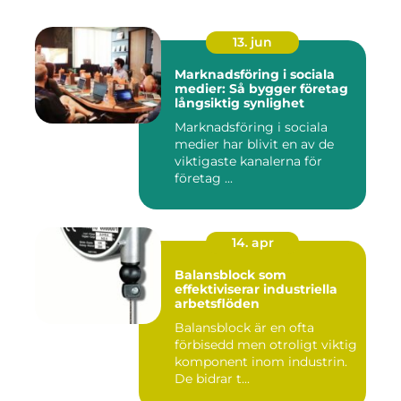
13. jun
Marknadsföring i sociala
medier: Så bygger företag
långsiktig synlighet
Marknadsföring i sociala
medier har blivit en av de
viktigaste kanalerna för
företag ...
14. apr
Balansblock som
effektiviserar industriella
arbetsflöden
Balansblock är en ofta
förbisedd men otroligt viktig
komponent inom industrin.
De bidrar t...