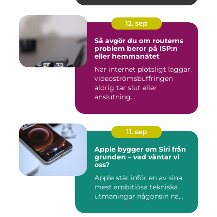
12. sep
Så avgör du om routerns
problem beror på ISP:n
eller hemmanätet
När internet plötsligt laggar,
videoströmsbuffringen
aldrig tar slut eller
anslutning...
11. sep
Apple bygger om Siri från
grunden – vad väntar vi
oss?
Apple står inför en av sina
mest ambitiösa tekniska
utmaningar någonsin nä...