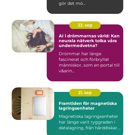
gör det mö...
23. sep
AI i drömmarnas värld: Kan
neurala nätverk tolka våra
undermedvetna?
Drömmar har länge
fascinerat och förbryllat
människor, som en portal till
v&arin...
21. sep
Framtiden för magnetiska
lagringsenheter
Magnetiska lagringsenheter
har länge varit ryggraden i
datalagring, från hårddiskar...