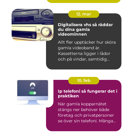
12. mar
Digitalisera vhs så räddar
du dina gamla
videominnen
Allt fler upptäcker hur sköra
gamla videoband är.
Kassetterna ligger i lådor
och på vindar, samtidig...
10. feb
Ip telefoni så fungerar det i
praktiken
När gamla kopparnätet
stängs ner behöver både
företag och privatpersoner
se över sin telefoni. Många...