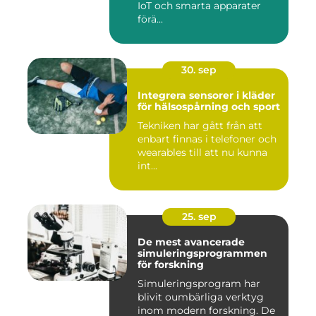
IoT och smarta apparater
förä...
30. sep
Integrera sensorer i kläder
för hälsospårning och sport
Tekniken har gått från att
enbart finnas i telefoner och
wearables till att nu kunna
int...
25. sep
De mest avancerade
simuleringsprogrammen
för forskning
Simuleringsprogram har
blivit oumbärliga verktyg
inom modern forskning. De