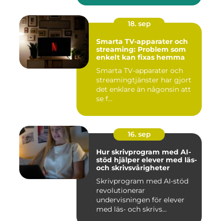
18. sep
Smarta TV-apparater och
streaming: Problem som
enkelt kan fixas hemma
Smarta TV-apparater och
streamingtjänster har gjort
det enklare än någonsin att
se f...
16. sep
Hur skrivprogram med AI-
stöd hjälper elever med läs-
och skrivsvårigheter
Skrivprogram med AI-stöd
revolutionerar
undervisningen för elever
med läs- och skrivs...