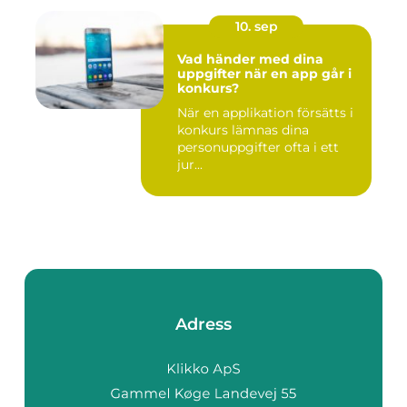
10. sep
Vad händer med dina
uppgifter när en app går i
konkurs?
När en applikation försätts i
konkurs lämnas dina
personuppgifter ofta i ett
jur...
Adress